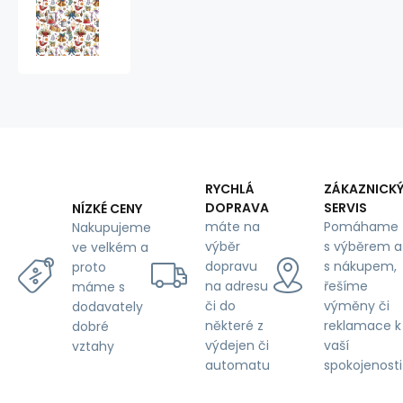
Vánoční
bavlněná
látka,
metráž,
šíře
160
cm,
Vánoční
vzor
na
Bílém
RYCHLÁ
ZÁKAZNICK
DOPRAVA
SERVIS
NÍZKÉ CENY
máte na
Pomáhame
Nakupujeme
výběr
s výběrem a
ve velkém a
dopravu
s nákupem,
proto
na adresu
řešíme
máme s
či do
výměny či
dodavately
některé z
reklamace k
dobré
výdejen či
vaší
vztahy
automatu
spokojenosti