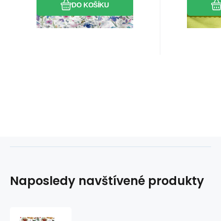
DO KOŠÍKU
oživte své nápady!
oživte sv
Naposledy navštívené produkty