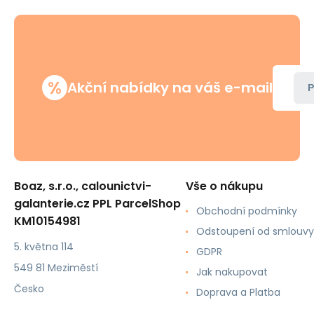
%
Akční nabídky na váš e-mail
P
Boaz, s.r.o., calounictvi-
Vše o nákupu
galanterie.cz PPL ParcelShop
Obchodní podmínky
KM10154981
Odstoupení od smlouvy
5. května 114
GDPR
549 81 Meziměstí
Jak nakupovat
Česko
Doprava a Platba