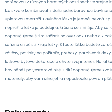
saténovou v různých barevných odstínech ve stejné kva
lze skvěle kombinovat s další jednobarevnou bavlněn
úpletovou metráží. Bavlněná látka je jemná, pevná, sp
nepruží a látka je poddajná, krásně se z ní šije. Aby se 
doporučujeme šitím začistit na overlocku nebo cik ca
seřízne a začistí kraje látky. S touto látka budete zaruč
závěsy, povlaky na polštáře, přehozy, patchwork deky, 
látkové bytové dekorace a oživte svůj interiér. Na lát
bavlněné i polyesterové nitě. K šití doporučujeme zvolit
materiály, aby vám silná jehla nepoškodila povrch plát