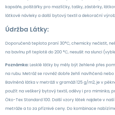
kapsáře, polštářky pro mazlíčky, tašky, zástěrky, látko
látkové návleky a další bytový textil a dekorační výrob
Údržba Látky:
Doporučená teplota praní 30°C, chemicky nečistit, nebě
na bavlnu při teplotě do 200 °C, nesušit na slunci (vybl
Poznámka:
Lesklé látky by měly být žehlené přes po
na rubu. Metráž se rovněž dobře žehlí navlhčená neb
Bavlněná látka v metráži v gramáži 125 g/m2, je v pěkné
použít na veškerý bytový textil, oděvy i pro miminka, 
Öko-Tex Standard 100. Další vzory látek najdete v naš
metráže a to za příznivé ceny. Do kombinace nabízím