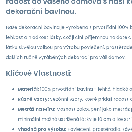
radost do vašeho domova s naší kv
dekorační bavlnou.
Naše dekorační bavlna je vyrobena z prvotřídní 100% b
lehkost a hladkost látky, což ji činí příjemnou na dotek.
látku skvělou volbou pro výrobu povlečení, prostěrade
dalších ručně vyráběných dekorací pro váš domov.
Klíčové Vlastnosti:
Materiál:
100% prvotřídní bavlna - lehká, hladká 
Různé Vzory:
Sezónní vzory, které přidají rados
Metráž na Míru:
Možnost zakoupení jako metráž p
minimální možná ustřižená látky je 10 cm a lze st
Vhodná pro Výrobu:
Povlečení, prostěradla, závě