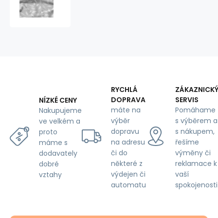
bavlněná
látka,
metráž,
Pírka
Bílá
na
Šedém
RYCHLÁ
ZÁKAZNICK
DOPRAVA
SERVIS
NÍZKÉ CENY
máte na
Pomáhame
Nakupujeme
výběr
s výběrem a
ve velkém a
dopravu
s nákupem,
proto
na adresu
řešíme
máme s
či do
výměny či
dodavately
některé z
reklamace k
dobré
výdejen či
vaší
vztahy
automatu
spokojenosti