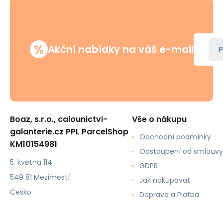
%
Akční nabídky na váš e-mail
P
Boaz, s.r.o., calounictvi-
Vše o nákupu
galanterie.cz PPL ParcelShop
Obchodní podmínky
KM10154981
Odstoupení od smlouvy
5. května 114
GDPR
549 81 Meziměstí
Jak nakupovat
Česko
Doprava a Platba