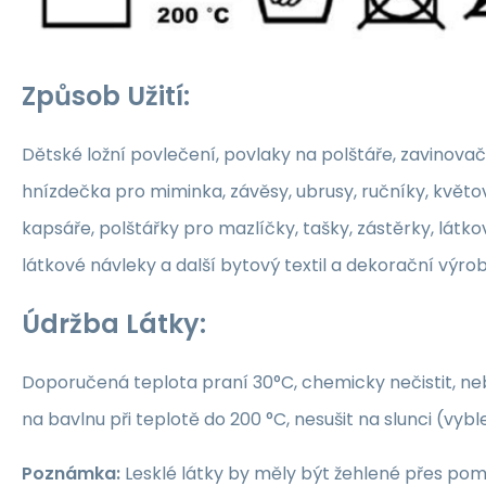
Způsob Užití:
Dětské ložní povlečení, povlaky na polštáře, zavinovač
hnízdečka pro miminka, závěsy, ubrusy, ručníky, květ
kapsáře, polštářky pro mazlíčky, tašky, zástěrky, látko
látkové návleky a další bytový textil a dekorační výrob
Údržba Látky:
Doporučená teplota praní 30°C, chemicky nečistit, nebě
na bavlnu při teplotě do 200 °C, nesušit na slunci (vybl
Poznámka:
Lesklé látky by měly být žehlené přes po