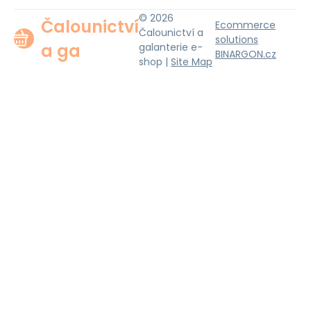
© 2026
Čalounictví
Ecommerce
Čalounictví a
solutions
a ga
galanterie e-
BINARGON.cz
shop |
Site Map