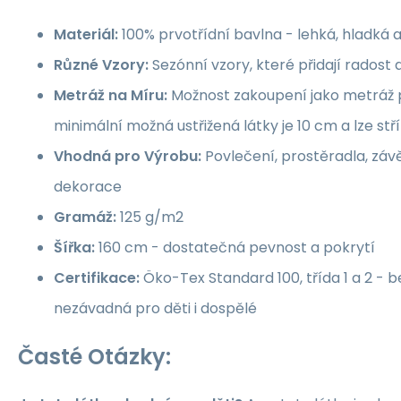
Materiál:
100% prvotřídní bavlna - lehká, hladká 
Různé Vzory:
Sezónní vzory, které přidají rados
Metráž na Míru:
Možnost zakoupení jako metráž p
minimální možná ustřižená látky je 10 cm a lze st
Vhodná pro Výrobu:
Povlečení, prostěradla, závě
dekorace
Gramáž:
125 g/m2
Šířka:
160 cm - dostatečná pevnost a pokrytí
Certifikace:
Öko-Tex Standard 100, třída 1 a 2 -
nezávadná pro děti i dospělé
Časté Otázky: