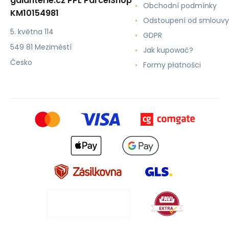
galanterie.cz PPL ParcelShop
Obchodní podmínky
KM10154981
Odstoupení od smlouvy
5. května 114
GDPR
549 81 Meziměstí
Jak kupować?
Česko
Formy płatności