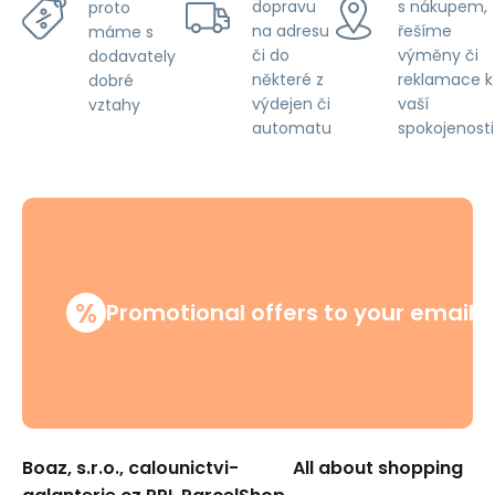
dopravu
s nákupem,
proto
na adresu
řešíme
máme s
či do
výměny či
dodavately
některé z
reklamace k
dobré
výdejen či
vaší
vztahy
automatu
spokojenosti
%
Promotional offers to your email
Boaz, s.r.o., calounictvi-
All about shopping