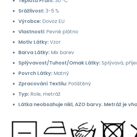
Teplota Praní:
30 °C
Srážlivost:
3-5 %
Výrobce:
Dovoz EU
Vlastnosti:
Pevné plátno
Motiv Látky:
Vzor
Barva Látky:
Mix barev
Splývavost/Tuhost/Omak Látky:
Splývavá, příj
Povrch Látky:
Matný
Zpracování Textilu:
Potištěný
Typ:
Role, metráž
Látka neobsahuje nikl, AZO barvy. Metráž je vh