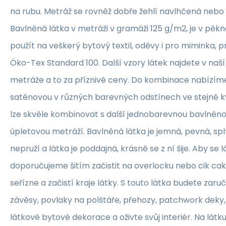
na rubu. Metráž se rovněž dobře žehlí navlhčená neb
Bavlněná látka v metráži v gramáži 125 g/m2, je v pěkné
použít na veškerý bytový textil, oděvy i pro miminka, 
Öko-Tex Standard 100. Další vzory látek najdete v naš
metráže a to za příznivé ceny. Do kombinace nabízím
saténovou v různých barevných odstínech ve stejné kva
lze skvěle kombinovat s další jednobarevnou bavlněn
úpletovou metráží. Bavlněná látka je jemná, pevná, sp
nepruží a látka je poddajná, krásně se z ní šije. Aby se 
doporučujeme šitím začistit na overlocku nebo cik ca
seřízne a začistí kraje látky. S touto látka budete zaruč
závěsy, povlaky na polštáře, přehozy, patchwork deky, 
látkové bytové dekorace a oživte svůj interiér. Na lát