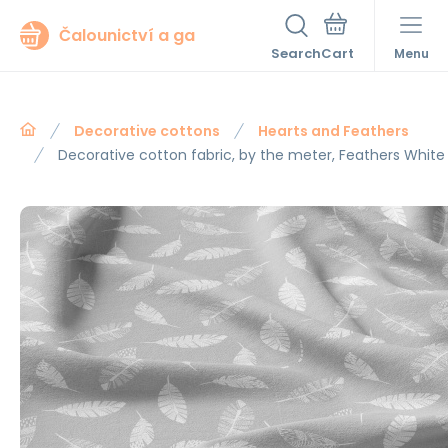
Čalounictví a ga
Search
Menu
Decorative cottons
Hearts and Feathers
Decorative cotton fabric, by the meter, Feathers White