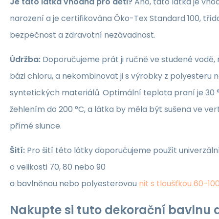
Je tato látka vhodná pro děti?
Ano, tato látka je vho
narození a je certifikována Öko-Tex Standard 100, třída 1
bezpečnost a zdravotní nezávadnost.
Údržba:
Doporučujeme prát ji ručně ve studené vodě, 
bázi chloru, a nekombinovat ji s výrobky z polyesteru 
syntetických materiálů. Optimální teplota praní je 30 °
žehlením do 200 °C, a látka by měla být sušena ve ver
přímé slunce.
Šití:
Pro šití této látky doporučujeme použít univerzáln
o velikosti 70, 80 nebo 90
a bavlněnou nebo polyesterovou
nit s tloušťkou 60-10
Nakupte si tuto dekorační bavlnu a