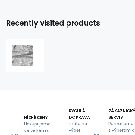
Recently visited products
Decorative
cotton
fabric,
by
the
meter,
Feathers
White
on
Gray
RYCHLÁ
ZÁKAZNICK
DOPRAVA
SERVIS
NÍZKÉ CENY
máte na
Pomáhame
Nakupujeme
výběr
s výběrem a
ve velkém a