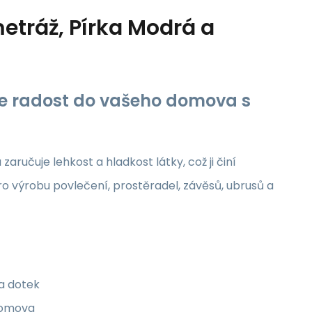
etráž, Pírka Modrá a
jte radost do vašeho domova s
aručuje lehkost a hladkost látky, což ji činí
ro výrobu povlečení, prostěradel, závěsů, ubrusů a
na dotek
 domova