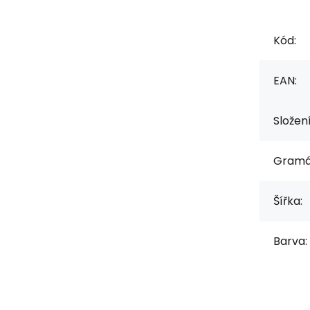
Kód:
EAN:
Složen
Gramá
Šířka:
Barva: