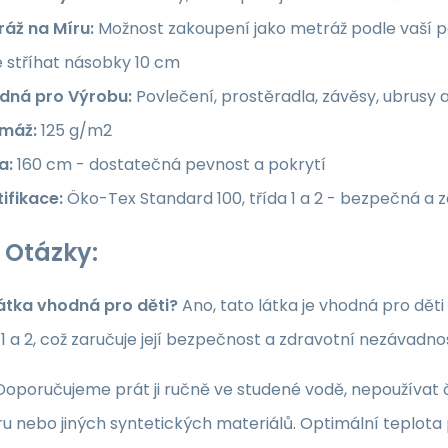
ráž na Míru:
Možnost zakoupení jako metráž podle vaší po
e stříhat násobky 10 cm
dná pro Výrobu:
Povlečení, prostěradla, závěsy, ubrusy 
máž:
125 g/m2
a:
160 cm - dostatečná pevnost a pokrytí
ifikace:
Öko-Tex Standard 100, třída 1 a 2 - bezpečná a 
 Otázky:
látka vhodná pro děti?
Ano, tato látka je vhodná pro dět
a 1 a 2, což zaručuje její bezpečnost a zdravotní nezávadno
oporučujeme prát ji ručně ve studené vodě, nepoužívat či
u nebo jiných syntetických materiálů. Optimální teplota p