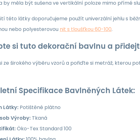
ka by měla být sušena ve vertikální poloze mimo přímé sl
ití této látky doporučujeme použít univerzální jehlu s běž
nou nebo polyesterovou
nit s tloušťkou 60-100
.
te si tuto dekorační bavlnu a přide
i ze širokého výběru vzorů a pořiďte si metráž, kterou po
etní Specifikace Bavlněných Látek:
h Látky:
Potištěné plátno
sob Výroby:
Tkaná
ifikát:
Öko-Tex Standard 100
ení Látky:
100% bavlna