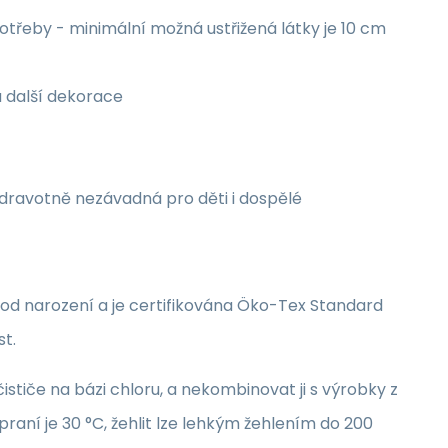
třeby - minimální možná ustřižená látky je 10 cm
a další dekorace
zdravotně nezávadná pro děti i dospělé
i od narození a je certifikována Öko-Tex Standard
st.
stiče na bázi chloru, a nekombinovat ji s výrobky z
raní je 30 °C, žehlit lze lehkým žehlením do 200