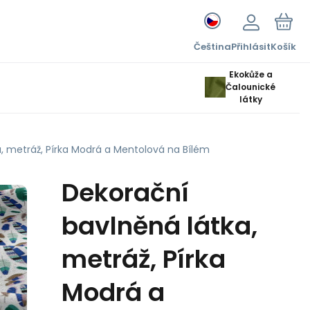
Čeština
Přihlásit
Košík
Ekokůže a
Čalounické
látky
, metráž, Pírka Modrá a Mentolová na Bílém
Dekorační
bavlněná látka,
metráž, Pírka
Modrá a