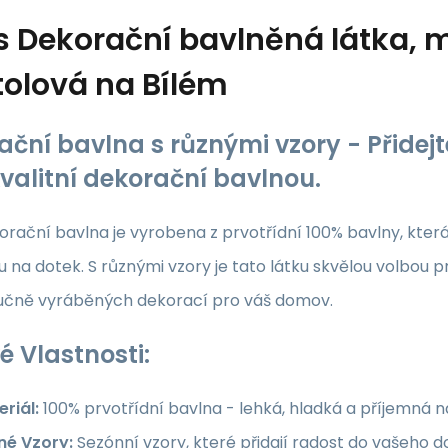
s
Dekorační bavlněná látka, m
olová na Bílém
ační bavlna s různými vzory - Přide
kvalitní dekorační bavlnou.
rační bavlna je vyrobena z prvotřídní 100% bavlny, která z
 na dotek. S různými vzory je tato látku skvělou volbou p
ručně vyráběných dekorací pro váš domov.
é Vlastnosti:
riál:
100% prvotřídní bavlna - lehká, hladká a příjemná 
né Vzory:
Sezónní vzory, které přidají radost do vašeho