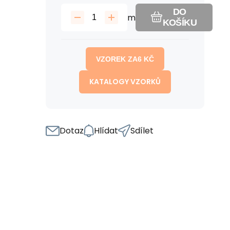
DO
m
KOŠÍKU
VZOREK ZA
6
KČ
KATALOGY VZORKŮ
Dotaz
Hlídat
Sdílet