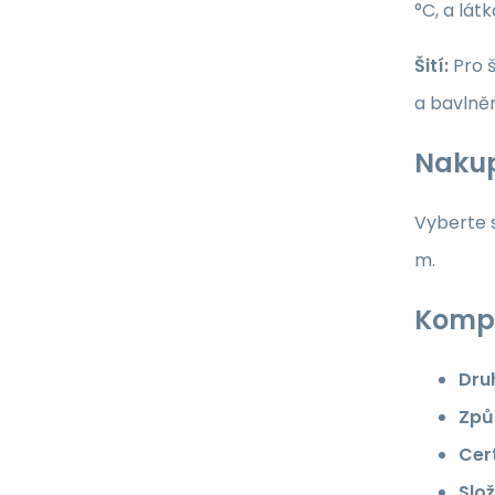
°C, a lát
Šití:
Pro š
a bavlně
Nakup
Vyberte s
m.
Kompl
Dru
Způ
Cert
Slož