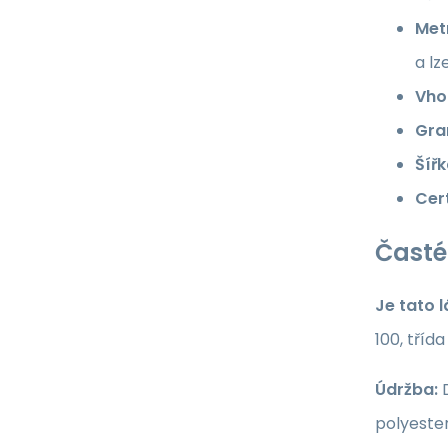
Met
a lz
Vho
Gra
Šířk
Cert
Časté
Je tato 
100, tříd
Údržba:
D
polyester