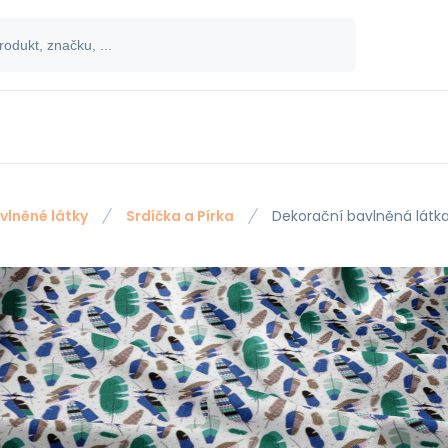
vlněné látky
Srdíčka a Pírka
Dekorační bavlněná látka