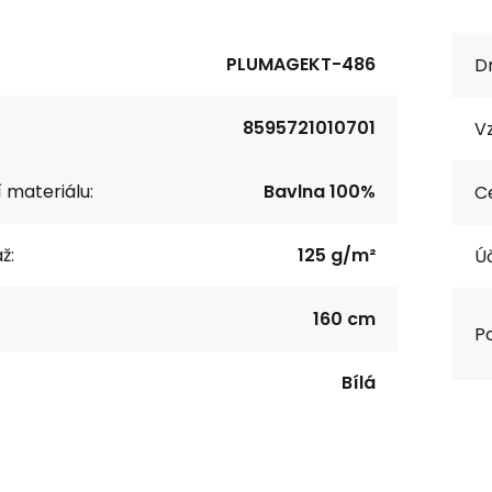
PLUMAGEKT-486
Dr
8595721010701
Vz
í materiálu:
Bavlna 100%
Ce
ž:
125 g/m²
Úč
160 cm
Po
Bílá