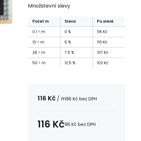
Množstevní slevy
Počet
m
Sleva
Po slevě
0.1
m
0
%
116
Kč
10
m
5
%
110
Kč
26
m
7.5
%
107
Kč
50
m
12.5
%
102
Kč
116
Kč
/
m
96
Kč
bez DPH
116
Kč
96
Kč
bez DPH