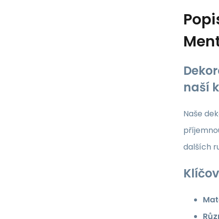
Popi
Ment
Dekor
naší 
Naše deko
příjemnou
dalších 
Klíčov
Mate
Růz