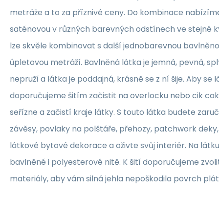
metráže a to za příznivé ceny. Do kombinace nabízím
saténovou v různých barevných odstínech ve stejné kva
lze skvěle kombinovat s další jednobarevnou bavlněn
úpletovou metráží. Bavlněná látka je jemná, pevná, sp
nepruží a látka je poddajná, krásně se z ní šije. Aby se 
doporučujeme šitím začistit na overlocku nebo cik ca
seřízne a začistí kraje látky. S touto látka budete zaruč
závěsy, povlaky na polštáře, přehozy, patchwork deky, 
látkové bytové dekorace a oživte svůj interiér. Na lát
bavlněné i polyesterové nitě. K šití doporučujeme zvolit
materiály, aby vám silná jehla nepoškodila povrch plát