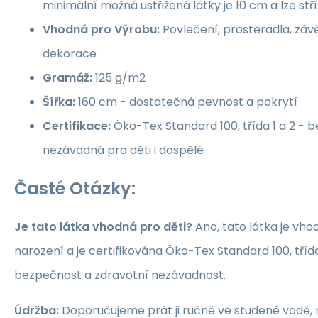
minimální možná ustřižená látky je 10 cm a lze st
Vhodná pro Výrobu:
Povlečení, prostěradla, závě
dekorace
Gramáž:
125 g/m2
Šířka:
160 cm - dostatečná pevnost a pokrytí
Certifikace:
Öko-Tex Standard 100, třída 1 a 2 -
nezávadná pro děti i dospělé
Časté Otázky:
Je tato látka vhodná pro děti?
Ano, tato látka je vho
narození a je certifikována Öko-Tex Standard 100, třída 1
bezpečnost a zdravotní nezávadnost.
Údržba:
Doporučujeme prát ji ručně ve studené vodě, 