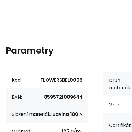
Parametry
Kód:
FLOWERSBEL0005
Druh
materiálu
EAN:
8595721009644
Vzor:
Složení materiálu:
Bavlna 100%
Certifikát:
Gramáž:
125 g/m²