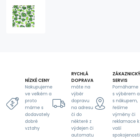
Bavlněná
látka
100%
bavlny,
125
g/m²,
šíře
160
cm,
palma
zelená
RYCHLÁ
ZÁKAZNICK
na
DOPRAVA
SERVIS
NÍZKÉ CENY
bílém
máte na
Pomáhame
Nakupujeme
výběr
s výběrem a
ve velkém a
dopravu
s nákupem,
proto
na adresu
řešíme
máme s
či do
výměny či
dodavately
některé z
reklamace k
dobré
výdejen či
vaší
vztahy
automatu
spokojenosti