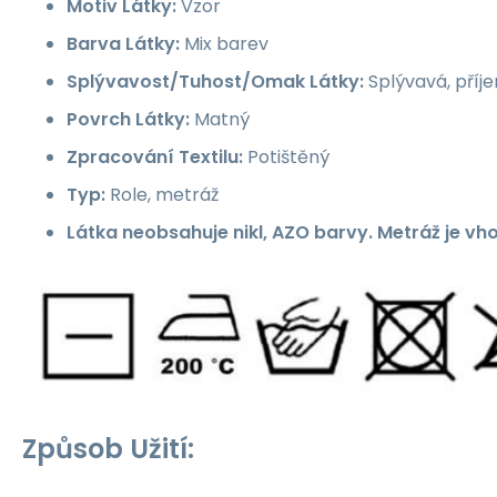
Motiv Látky:
Vzor
Barva Látky:
Mix barev
Splývavost/Tuhost/Omak Látky:
Splývavá, příj
Povrch Látky:
Matný
Zpracování Textilu:
Potištěný
Typ:
Role, metráž
Látka neobsahuje nikl, AZO barvy. Metráž je vh
Způsob Užití: