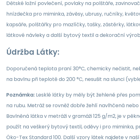
Dětské ložní povlečení, povlaky na polštáře, zavinovač
hnízdečka pro miminka, závěsy, ubrusy, ručníky, květ
kapsáře, polštářky pro mazlíčky, tašky, zástěrky, látko
látkové návleky a další bytový textil a dekorační výrob
Údržba Látky:
Doporučená teplota praní 30°C, chemicky nečistit, nebě
na bavlnu při teplotě do 200 °C, nesušit na slunci (vybl
Poznámka:
Lesklé látky by měly být žehlené přes po
na rubu. Metráž se rovněž dobře žehlí navlhčená neb
Bavlněná látka v metráži v gramáži 125 g/m2, je v pěkné
použít na veškerý bytový textil, oděvy i pro miminka, 
Öko-Tex Standard 100. Další vzory látek najdete v naš