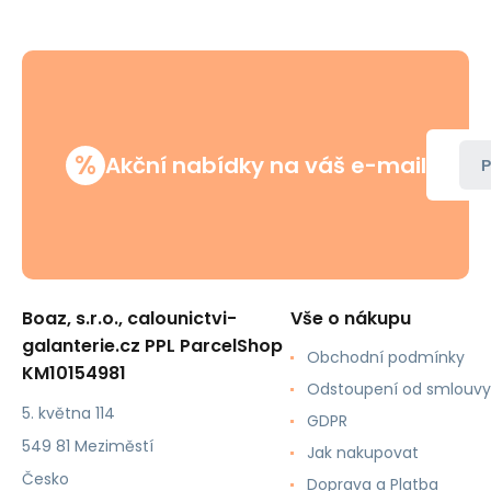
%
Akční nabídky na váš e-mail
P
Boaz, s.r.o., calounictvi-
Vše o nákupu
galanterie.cz PPL ParcelShop
Obchodní podmínky
KM10154981
Odstoupení od smlouvy
5. května 114
GDPR
549 81 Meziměstí
Jak nakupovat
Česko
Doprava a Platba