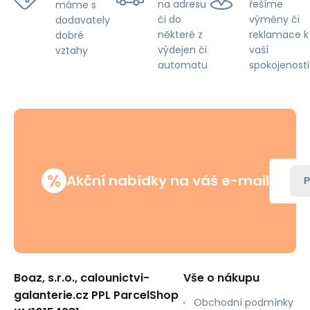
na adresu
řešíme
máme s
či do
výměny či
dodavately
některé z
reklamace k
dobré
výdejen či
vaší
vztahy
automatu
spokojenosti
%
Akční nabídky na váš e-mail
P
Boaz, s.r.o., calounictvi-
Vše o nákupu
galanterie.cz PPL ParcelShop
Obchodní podmínky