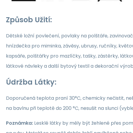
Způsob Užití:
Dětské ložní povlečení, povlaky na polštáře, zavinovač
hnízdečka pro miminka, závěsy, ubrusy, ručníky, květ
kapsáře, polštářky pro mazlíčky, tašky, zástěrky, látko
látkové návleky a další bytový textil a dekorační výrob
Údržba Látky:
Doporučená teplota praní 30°C, chemicky nečistit, nebě
na bavlnu při teplotě do 200 °C, nesušit na slunci (vybl
Poznámka:
Lesklé látky by měly být žehlené přes po