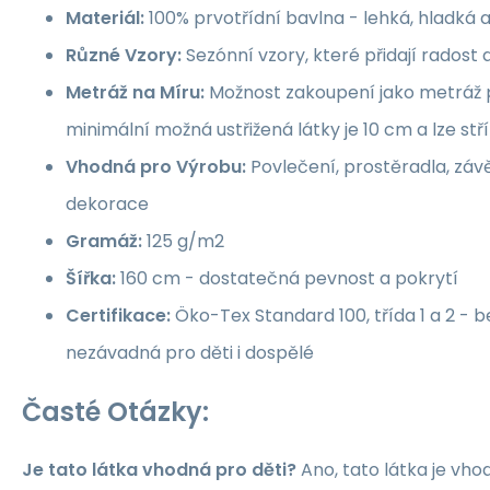
Materiál:
100% prvotřídní bavlna - lehká, hladká 
Různé Vzory:
Sezónní vzory, které přidají rados
Metráž na Míru:
Možnost zakoupení jako metráž p
minimální možná ustřižená látky je 10 cm a lze st
Vhodná pro Výrobu:
Povlečení, prostěradla, závě
dekorace
Gramáž:
125 g/m2
Šířka:
160 cm - dostatečná pevnost a pokrytí
Certifikace:
Öko-Tex Standard 100, třída 1 a 2 -
nezávadná pro děti i dospělé
Časté Otázky:
Je tato látka vhodná pro děti?
Ano, tato látka je vho