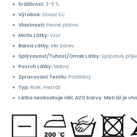
Srážlivost:
3-5 %
Výrobce:
Dovoz EU
Vlastnosti:
Pevné plátno
Motiv Látky:
Vzor
Barva Látky:
Mix barev
Splývavost/Tuhost/Omak Látky:
Splývavá, příj
Povrch Látky:
Matný
Zpracování Textilu:
Potištěný
Typ:
Role, metráž
Látka neobsahuje nikl, AZO barvy. Metráž je vh