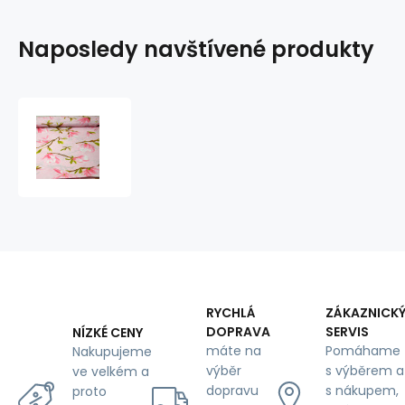
Naposledy navštívené produkty
Bavlněná
látka
100%
bavlny,
125
g/m²,
šíře
160
cm,
lilie
na
RYCHLÁ
ZÁKAZNICK
růžovém
DOPRAVA
SERVIS
NÍZKÉ CENY
máte na
Pomáhame
Nakupujeme
výběr
s výběrem a
ve velkém a
dopravu
s nákupem,
proto