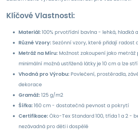
Klíčové Vlastnosti:
Materiál:
100% prvotřídní bavlna - lehká, hladká 
Různé Vzory:
Sezónní vzory, které přidají rados
Metráž na Míru:
Možnost zakoupení jako metráž p
minimální možná ustřižená látky je 10 cm a lze st
Vhodná pro Výrobu:
Povlečení, prostěradla, závě
dekorace
Gramáž:
125 g/m2
Šířka:
160 cm - dostatečná pevnost a pokrytí
Certifikace:
Öko-Tex Standard 100, třída 1 a 2 -
nezávadná pro děti i dospělé