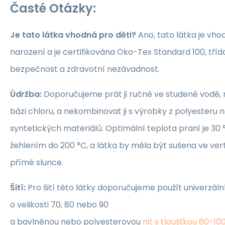
Časté Otázky:
Je tato látka vhodná pro děti?
Ano, tato látka je vho
narození a je certifikována Öko-Tex Standard 100, třída 1
bezpečnost a zdravotní nezávadnost.
Údržba:
Doporučujeme prát ji ručně ve studené vodě, 
bázi chloru, a nekombinovat ji s výrobky z polyesteru 
syntetických materiálů. Optimální teplota praní je 30 °
žehlením do 200 °C, a látka by měla být sušena ve ver
přímé slunce.
Šití:
Pro šití této látky doporučujeme použít univerzáln
o velikosti 70, 80 nebo 90
a bavlněnou nebo polyesterovou
nit s tloušťkou 60-10