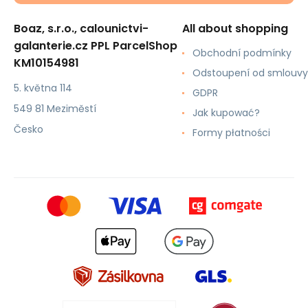
Boaz, s.r.o., calounictvi-
All about shopping
galanterie.cz PPL ParcelShop
Obchodní podmínky
KM10154981
Odstoupení od smlouvy
5. května 114
GDPR
549 81 Meziměstí
Jak kupować?
Česko
Formy płatności