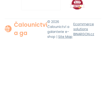
© 2026
Čalounictví
Ecommerce
Čalounictví a
solutions
a ga
galanterie e-
BINARGON.cz
shop |
Site Map