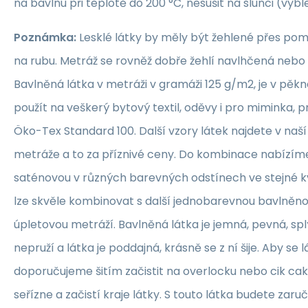
na bavlnu při teplotě do 200 °C, nesušit na slunci (vybl
Poznámka:
Lesklé látky by měly být žehlené přes po
na rubu. Metráž se rovněž dobře žehlí navlhčená neb
Bavlněná látka v metráži v gramáži 125 g/m2, je v pěkné
použít na veškerý bytový textil, oděvy i pro miminka, 
Öko-Tex Standard 100. Další vzory látek najdete v naš
metráže a to za příznivé ceny. Do kombinace nabízím
saténovou v různých barevných odstínech ve stejné kva
lze skvěle kombinovat s další jednobarevnou bavlněn
úpletovou metráží. Bavlněná látka je jemná, pevná, sp
nepruží a látka je poddajná, krásně se z ní šije. Aby se 
doporučujeme šitím začistit na overlocku nebo cik ca
seřízne a začistí kraje látky. S touto látka budete zaruč