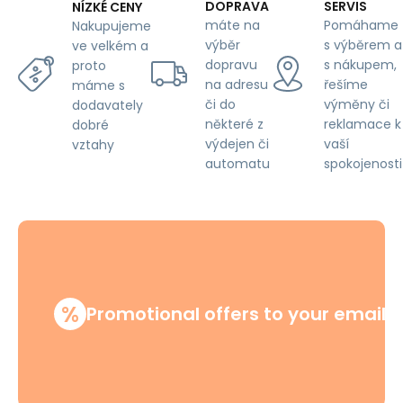
pink
DOPRAVA
SERVIS
NÍZKÉ CENY
máte na
Pomáhame
Nakupujeme
výběr
s výběrem a
ve velkém a
dopravu
s nákupem,
proto
na adresu
řešíme
máme s
či do
výměny či
dodavately
některé z
reklamace k
dobré
výdejen či
vaší
vztahy
automatu
spokojenosti
%
Promotional offers to your email