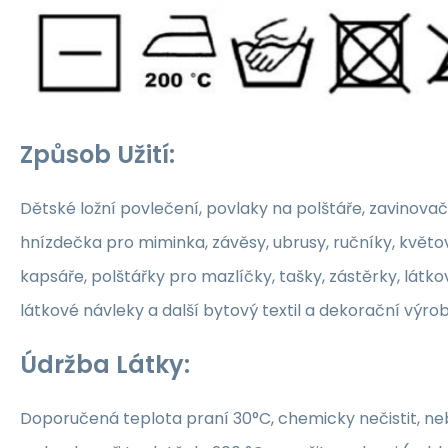
Způsob Užití:
Dětské ložní povlečení, povlaky na polštáře, zavinovač
hnízdečka pro miminka, závěsy, ubrusy, ručníky, květ
kapsáře, polštářky pro mazlíčky, tašky, zástěrky, látko
látkové návleky a další bytový textil a dekorační výrob
Údržba Látky:
Doporučená teplota praní 30°C, chemicky nečistit, nebě