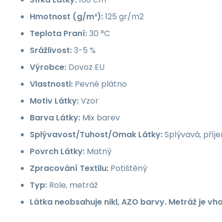
Hmotnost (g/m²):
125 gr/m2
Teplota Praní:
30 °C
Srážlivost:
3-5 %
Výrobce:
Dovoz EU
Vlastnosti:
Pevné plátno
Motiv Látky:
Vzor
Barva Látky:
Mix barev
Splývavost/Tuhost/Omak Látky:
Splývavá, příj
Povrch Látky:
Matný
Zpracování Textilu:
Potištěný
Typ:
Role, metráž
Látka neobsahuje nikl, AZO barvy. Metráž je vh