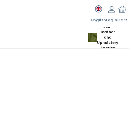
English
Login
Cart
Eco-
leather
and
Upholstery
Fabrics