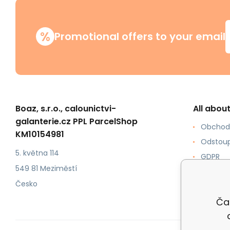
%
Promotional offers to your email
Boaz, s.r.o., calounictvi-
All abou
galanterie.cz PPL ParcelShop
Obchod
KM10154981
Odstoup
5. května 114
GDPR
549 81 Meziměstí
Jak ku
Česko
Formy p
Ča