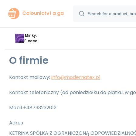
Čalounictví a ga
Minky,
Fleece
O firmie
Kontakt mailowy:
info@modernatex.pl
Kontakt telefoniczny (od poniedziałku do piątku, w go
Mobil +48733232012
Adres
KETRINA SPÓŁKA Z OGRANICZONĄ ODPOWIEDZIALNO