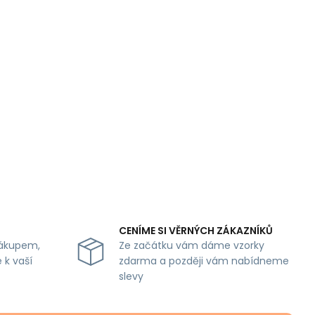
CENÍME SI VĚRNÝCH ZÁKAZNÍKŮ
ákupem,
Ze začátku vám dáme vzorky
 k vaší
zdarma a později vám nabídneme
slevy