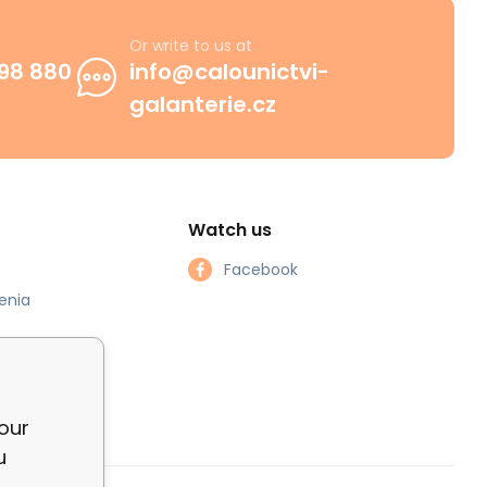
Or write to us at
98 880
info@calounictvi-
galanterie.cz
Watch us
Facebook
enia
our
u