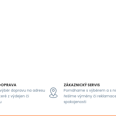
DOPRAVA
ZÁKAZNICKÝ SERVIS
výběr dopravu na adresu
Pomáhame s výběrem a s n
teré z výdejen či
řešíme výměny či reklamace
u
spokojenosti