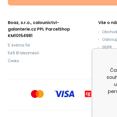
Boaz, s.r.o., calounictvi-
Vše o n
galanterie.cz PPL ParcelShop
Obchod
KM10154981
Odstoup
5. května 114
GDPR
549 81 Meziměstí
Jak nak
Česko
Doprava
Čal
souh
u
per