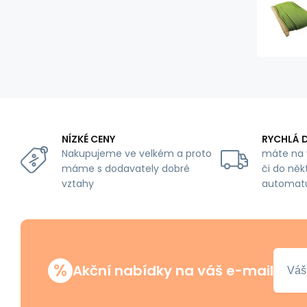
NÍZKÉ CENY
RYCHLÁ 
Nakupujeme ve velkém a proto
máte na 
máme s dodavately dobré
či do něk
vztahy
automat
%
Akční nabídky na váš e-mail