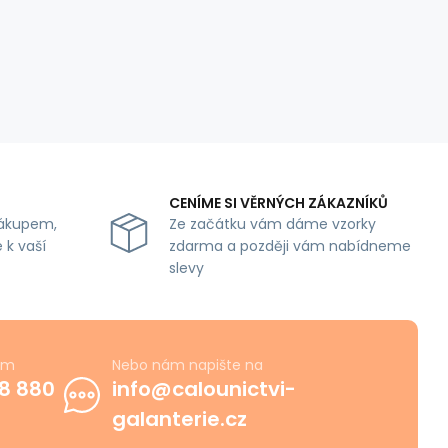
CENÍME SI VĚRNÝCH ZÁKAZNÍKŮ
ákupem,
Ze začátku vám dáme vzorky
 k vaší
zdarma a později vám nabídneme
slevy
ám
Nebo nám napište na
8 880
info@calounictvi-
galanterie.cz