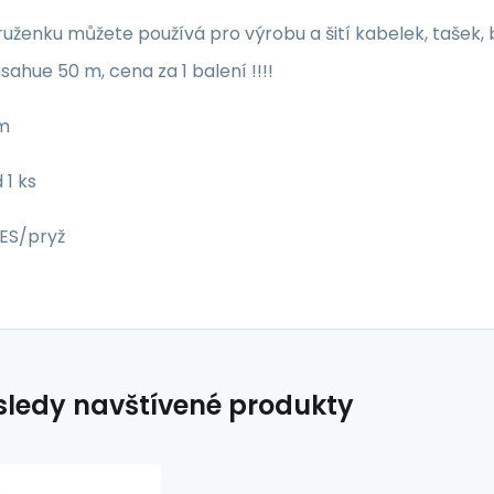
pruženku můžete používá pro výrobu a šití kabelek, tašek
sahue 50 m, cena za 1 balení !!!!
mm
 1 ks
PES/pryž
ledy navštívené produkty