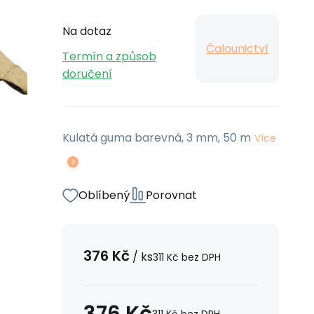
Na dotaz
Čalounictví
Termín a způsob
doručení
Kulatá guma barevná, 3 mm, 50 m
Více
Oblíbený
Porovnat
376
Kč
/
ks
311
Kč
bez DPH