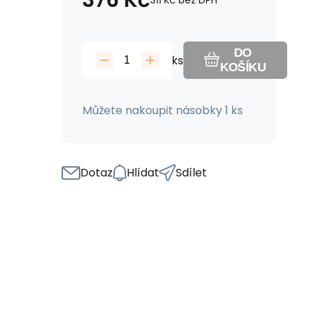
376
Kč
311
Kč
bez DPH
DO
ks
KOŠÍKU
Můžete nakoupit násobky 1 ks
Dotaz
Hlídat
Sdílet