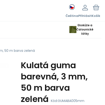
Čeština
Přihlásit
Košík
Ekokůže a
Čalounické
látky
m, 50 m barva zelená
Kulatá guma
barevná, 3 mm,
50 m barva
zelená
Kód:
GUMABA005mm