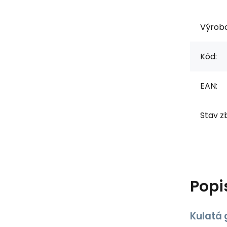
Výrob
Kód:
EAN:
Stav zb
Popi
Kulatá