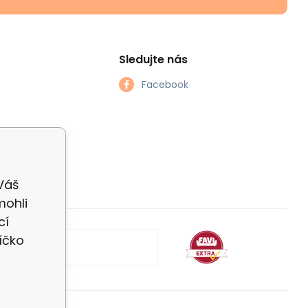
Sledujte nás
Facebook
 Váš
mohli
cí
íčko