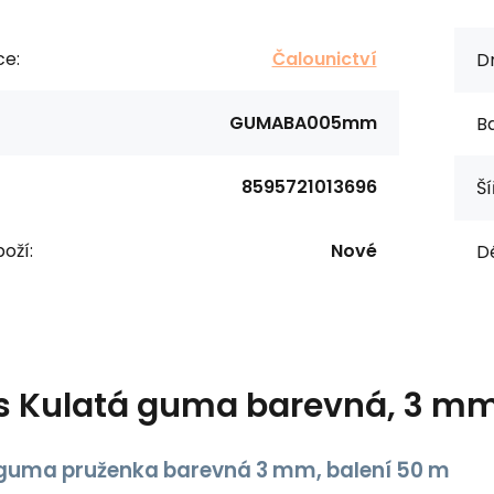
ce:
Čalounictví
Dr
GUMABA005mm
Ba
8595721013696
Ší
oží:
Nové
Dé
s
Kulatá guma barevná, 3 mm
 guma pruženka barevná 3 mm, balení 50 m