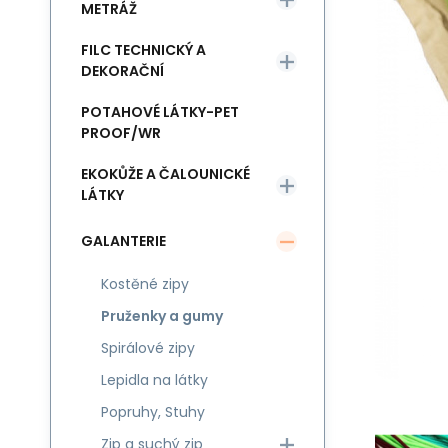
METRÁŽ
FILC TECHNICKÝ A
DEKORAČNÍ
POTAHOVÉ LÁTKY-PET
PROOF/WR
EKOKŮŽE A ČALOUNICKÉ
LÁTKY
GALANTERIE
Kostěné zipy
Pruženky a gumy
Spirálové zipy
Lepidla na látky
Popruhy, Stuhy
Zip a suchý zip