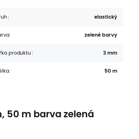
uh :
elastický
rva:
zelené barvy
řka produktu :
3 mm
lka:
50 m
, 50 m barva zelená