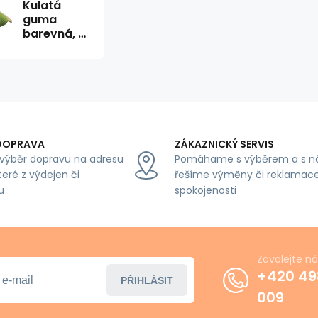
Kulatá
guma
barevná, 3
mm, 50 m
barva
zelená
DOPRAVA
ZÁKAZNICKÝ SERVIS
výběr dopravu na adresu
Pomáhame s výběrem a s n
teré z výdejen či
řešíme výměny či reklamace
u
spokojenosti
Zavolejte n
+420 49
PŘIHLÁSIT
009