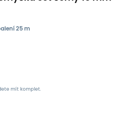
alení 25 m
dete mít komplet.