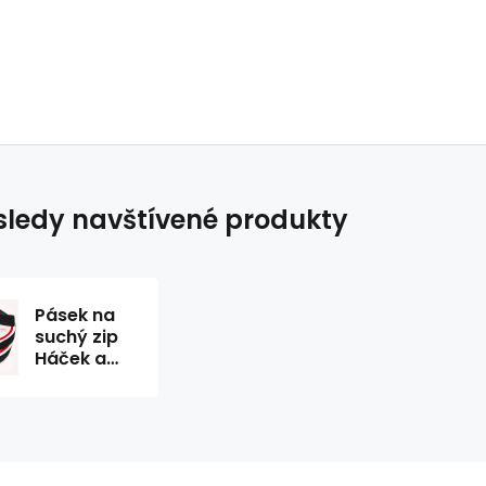
ledy navštívené produkty
Pásek na
suchý zip
Háček a
Smyčka
set černý
16 mm
balení 25
m