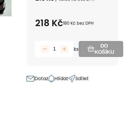
218
Kč
180
Kč
bez DPH
DO
ks
KOŠÍKU
Dotaz
Hlídat
Sdílet