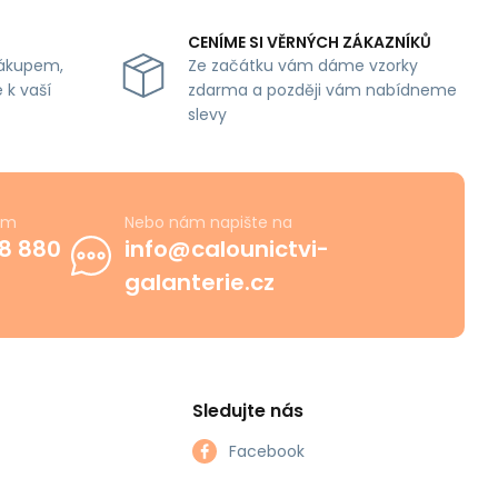
CENÍME SI VĚRNÝCH ZÁKAZNÍKŮ
ákupem,
Ze začátku vám dáme vzorky
 k vaší
zdarma a později vám nabídneme
slevy
ám
Nebo nám napište na
8 880
info@calounictvi-
galanterie.cz
Sledujte nás
Facebook