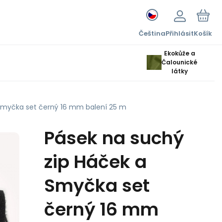
Čeština
Přihlásit
Košík
Ekokůže a
Čalounické
látky
Smyčka set černý 16 mm balení 25 m
Pásek na suchý
zip Háček a
Smyčka set
černý 16 mm