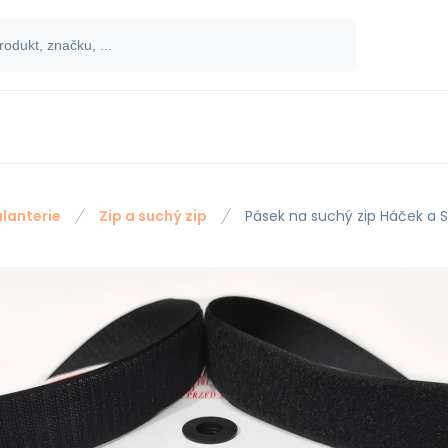
lanterie
Zip a suchý zip
Pásek na suchý zip Háček a 