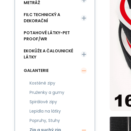
METRÁŽ
FILC TECHNICKÝ A
DEKORAČNÍ
POTAHOVÉ LÁTKY-PET
PROOF/WR
EKOKŮŽE A ČALOUNICKÉ
LÁTKY
GALANTERIE
Kostěné zipy
Pruženky a gumy
Spirálové zipy
Lepidla na látky
Popruhy, Stuhy
Zip a suchý zip