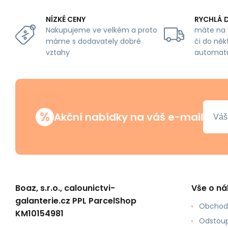
NÍZKÉ CENY
RYCHLÁ 
Nakupujeme ve velkém a proto
máte na 
máme s dodavately dobré
či do něk
vztahy
automat
%
Akční nabídky na váš e-mail
Boaz, s.r.o., calounictvi-
Vše o n
galanterie.cz PPL ParcelShop
Obchod
KM10154981
Odstoup