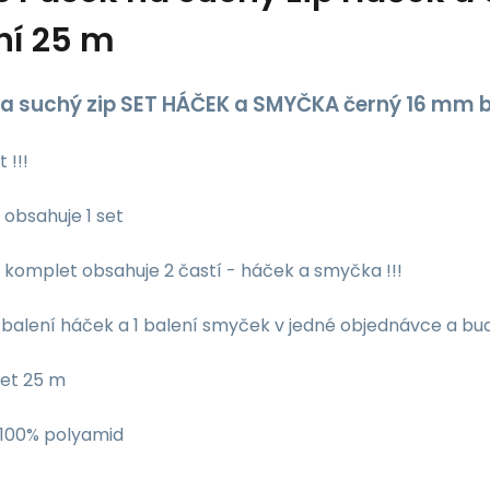
ní 25 m
a suchý zip SET HÁČEK a SMYČKA černý 16 mm b
 !!!
 obsahuje 1 set
 komplet obsahuje 2 častí - háček a smyčka !!!
1 balení háček a 1 balení smyček v jedné objednávce a bu
 set 25 m
: 100% polyamid