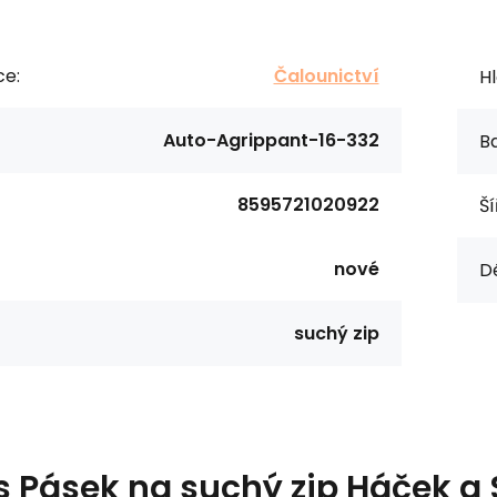
ce:
Čalounictví
Hl
Auto-Agrippant-16-332
Ba
8595721020922
Ší
nové
Dé
suchý zip
s
Pásek na suchý zip Háček a