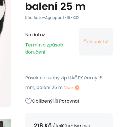
balení 25 m
Kód:
Auto-Agrippant-16-332
Na dotaz
Čalounictví
Termín a způsob
doručení
Pásek na suchý zip HÁČEK černý 16
mm, balení 25 m
Více
Oblíbený
Porovnat
218
Kč
/
ks
180
Kč
bez DPH