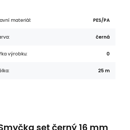
avní materiál:
PES/PA
rva:
černá
řka výrobku:
0
lka:
25 m
 Smyčka set černý 16 mm