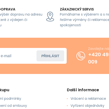
DOPRAVA
ZÁKAZNICKÝ SERVIS
výběr dopravu na adresu
Pomáhame s výběrem a s n
teré z výdejen či
řešíme výměny či reklamace
u
spokojenosti
Zavolejte n
+420 49
PŘIHLÁSIT
009
ákupu
Další informace
ní podmínky
Vrácení a reklamace
ení od smlouvy
Vyřízení objednávky