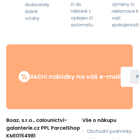
či do
výměny či
dodavately
některé z
reklamace k
dobré
výdejen či
vaší
vztahy
automatu
spokojenosti
%
Akční nabídky na váš e-mail
P
Boaz, s.r.o., calounictvi-
Vše o nákupu
galanterie.cz PPL ParcelShop
Obchodní podmínky
KM10154981