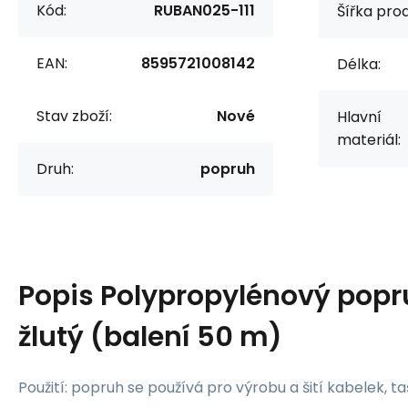
Kód:
RUBAN025-111
Šířka prod
EAN:
8595721008142
Délka:
Stav zboží:
Nové
Hlavní
materiál:
Druh:
popruh
Popis
Polypropylénový pop
žlutý (balení 50 m)
Použití: popruh se používá pro výrobu a šití kabelek, t