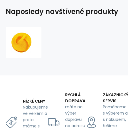
Naposledy navštívené produkty
Polypropylénový
popruh
25
mm
žlutý
(balení
50
m)
RYCHLÁ
ZÁKAZNICK
DOPRAVA
SERVIS
NÍZKÉ CENY
máte na
Pomáhame
Nakupujeme
výběr
s výběrem a
ve velkém a
dopravu
s nákupem,
proto
na adresu
řešíme
máme s