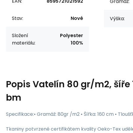
EAN:
8595721021592
Gramáž:
Stav:
Nové
Výška:
Složení
Polyester
materiálu:
100%
Popis
Vatelín 80 gr/m2, šíře 
bm
Specifikace:• Gramáž: 80gr /m2 • Šířka: 160 cm • Tloušť
Tkaniny potvrzené certifikátem kvality Oeko-Tex udě