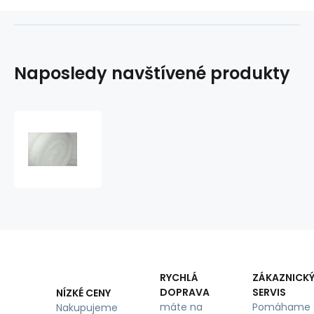
Naposledy navštívené produkty
Vatelín
80
gr/m2,
šíře
160
cm,
1
bm
RYCHLÁ
ZÁKAZNICK
DOPRAVA
SERVIS
NÍZKÉ CENY
máte na
Pomáhame
Nakupujeme