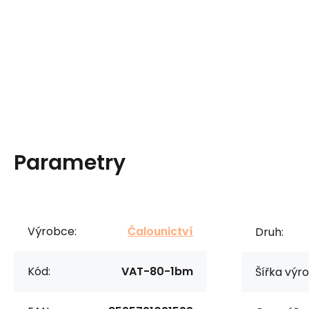
Parametry
Výrobce:
Čalounictví
Druh:
Kód:
VAT-80-1bm
Šířka výr