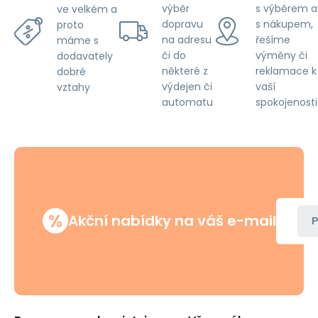
výběr
s výběrem a
ve velkém a
dopravu
s nákupem,
proto
na adresu
řešíme
máme s
či do
výměny či
dodavately
některé z
reklamace k
dobré
výdejen či
vaší
vztahy
automatu
spokojenosti
%
Akční nabídky na váš e-mail
P