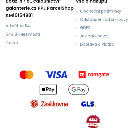
Boaz, s.r.o., calounictvi-
Vše o nákupu
galanterie.cz PPL ParcelShop
Obchodní podmínky
KM10154981
Odstoupení od smlouvy
5. května 114
GDPR
549 81 Meziměstí
Jak nakupovat
Česko
Doprava a Platba