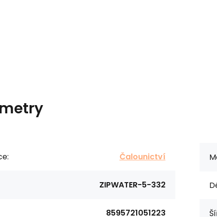
metry
ce:
Čalounictví
Ma
ZIPWATER-5-332
Dé
8595721051223
Ší