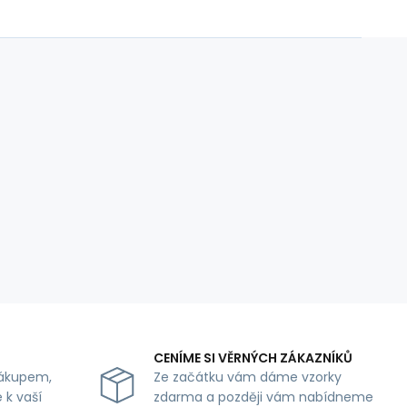
CENÍME SI VĚRNÝCH ZÁKAZNÍKŮ
ákupem,
Ze začátku vám dáme vzorky
 k vaší
zdarma a později vám nabídneme