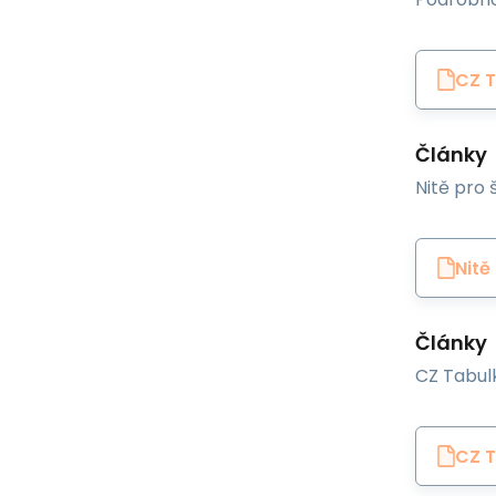
CZ T
Články
Nitě pro š
Nitě
Články
CZ Tabulk
CZ T