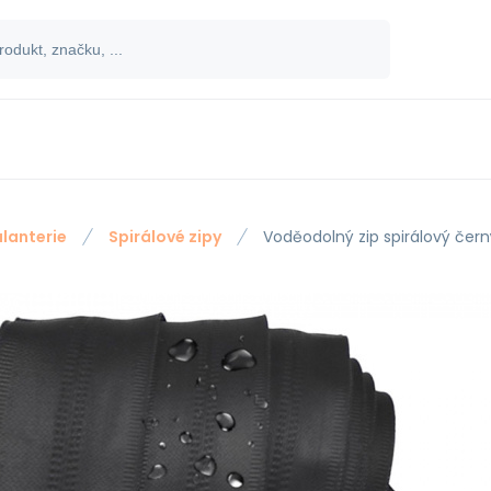
lanterie
Spirálové zipy
Voděodolný zip spirálový čer