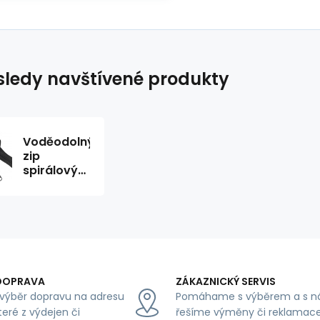
ledy navštívené produkty
Voděodolný
zip
spirálový
černý 5
mm,
metráž
DOPRAVA
ZÁKAZNICKÝ SERVIS
výběr dopravu na adresu
Pomáhame s výběrem a s n
teré z výdejen či
řešíme výměny či reklamace