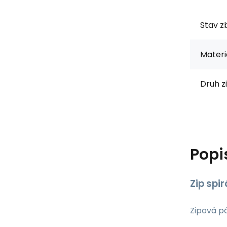
Stav zb
Materi
Druh z
Popi
Zip spi
Zipová p