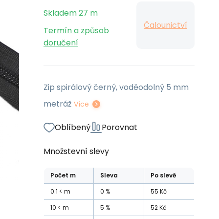
Skladem
27
m
Čalounictví
Termín a způsob
doručení
Zip spirálový černý, voděodolný 5 mm
metráž
Více
Oblíbený
Porovnat
Množstevní slevy
Počet
m
Sleva
Po slevě
0.1
m
0
%
55
Kč
10
m
5
%
52
Kč