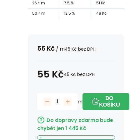
26
m
7.5
%
51
Kč
50
m
12.5
%
48
Kč
55
Kč
/
m
45
Kč
bez DPH
55
Kč
45
Kč
bez DPH
DO
m
KOŠÍKU
Do dopravy zdarma bude
chybět jen
1 445
Kč