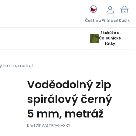
Čeština
Přihlásit
Košík
Ekokůže a
Čalounické
látky
ný 5 mm, metráž
Voděodolný zip
spirálový černý
5 mm, metráž
Kód:
ZIPWATER-5-332