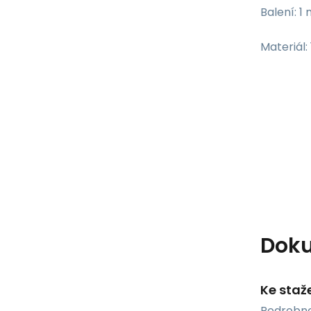
Balení: 1
Materiál:
Dok
Ke staž
Podrobno