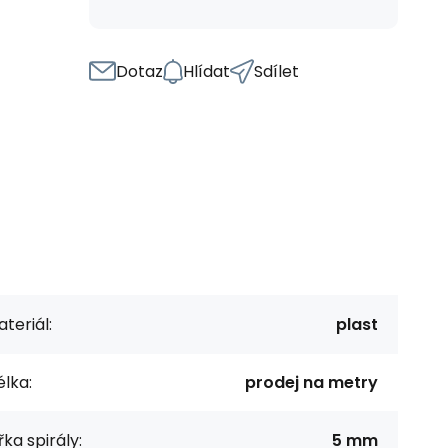
Dotaz
Hlídat
Sdílet
teriál:
plast
lka:
prodej na metry
řka spirály:
5 mm