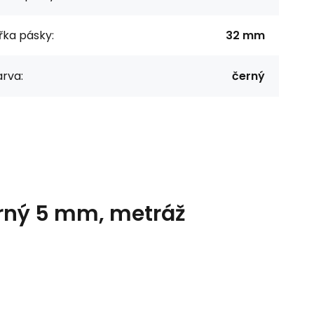
řka pásky:
32 mm
rva:
černý
erný 5 mm, metráž