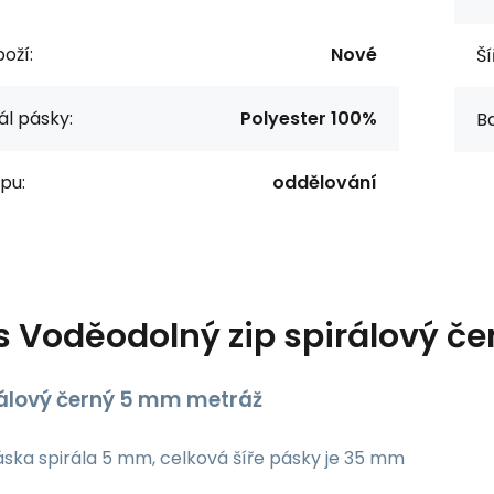
oží:
Nové
Ší
ál pásky:
Polyester 100%
Ba
ipu:
oddělování
s
Voděodolný zip spirálový č
rálový černý 5 mm metráž
áska spirála 5 mm, celková šíře pásky je 35 mm