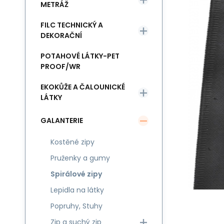
METRÁŽ
FILC TECHNICKÝ A
DEKORAČNÍ
POTAHOVÉ LÁTKY-PET
PROOF/WR
EKOKŮŽE A ČALOUNICKÉ
LÁTKY
GALANTERIE
Kostěné zipy
Pruženky a gumy
Spirálové zipy
Lepidla na látky
Popruhy, Stuhy
Zip a suchý zip