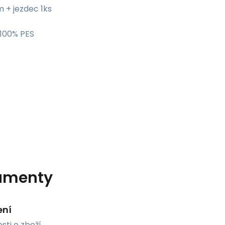
 m + jezdec 1ks
 100% PES
umenty
ení
sti o zboží