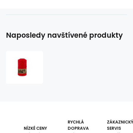
Naposledy navštívené produkty
Bavlněná
šňůra
3mm,
100m,
ČERVENÁ
RYCHLÁ
ZÁKAZNICK
DOPRAVA
SERVIS
NÍZKÉ CENY