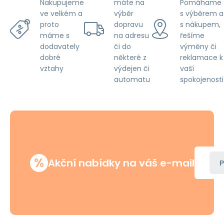
máte na
Pomáhame
Nakupujeme
výběr
s výběrem a
ve velkém a
dopravu
s nákupem,
proto
na adresu
řešíme
máme s
či do
výměny či
dodavately
některé z
reklamace k
dobré
výdejen či
vaší
vztahy
automatu
spokojenosti
%
Akční nabídky na váš e-mail
P