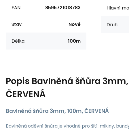
EAN:
8595721018783
Hlavní mat
Stav:
Nové
Druh:
Délka:
100m
Popis
Bavlněná šňůra 3mm,
ČERVENÁ
Bavlněná šňůra 3mm, 100m, ČERVENÁ
Bavlněná oděvní šnůra je vhodné pro šití: mikiny, bundy