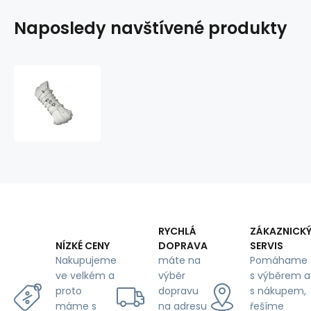
Naposledy navštívené produkty
Bavlněno-
Polyesterové
lano
9
mm
x
25
m,
barva
bílá
RYCHLÁ
ZÁKAZNICK
DOPRAVA
SERVIS
NÍZKÉ CENY
máte na
Pomáhame
Nakupujeme
výběr
s výběrem a
ve velkém a
dopravu
s nákupem,
proto
na adresu
řešíme
máme s