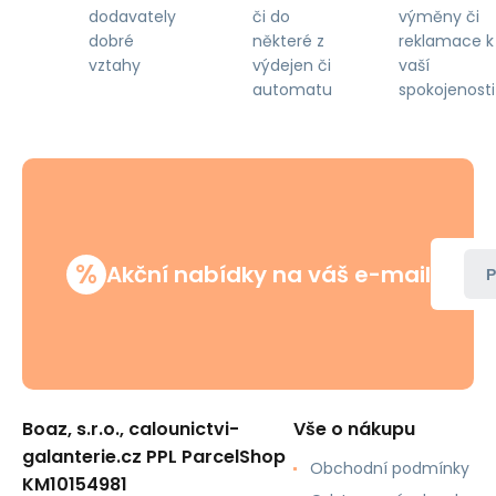
či do
výměny či
dodavately
některé z
reklamace k
dobré
výdejen či
vaší
vztahy
automatu
spokojenosti
%
Akční nabídky na váš e-mail
P
Boaz, s.r.o., calounictvi-
Vše o nákupu
galanterie.cz PPL ParcelShop
Obchodní podmínky
KM10154981