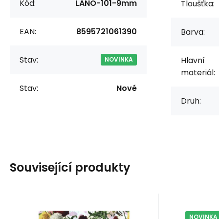
Kód:
LANO-101-9mm
Tloušťka:
EAN:
8595721061390
Barva:
Stav:
Hlavní
NOVINKA
materiál:
Stav:
Nové
Druh:
Související produkty
NOVINKA
Kód:
EAN:
8595721022445
UBRUSOVINA102
Kód:
EAN:
VEL
Skladem
36.2
m
Sk