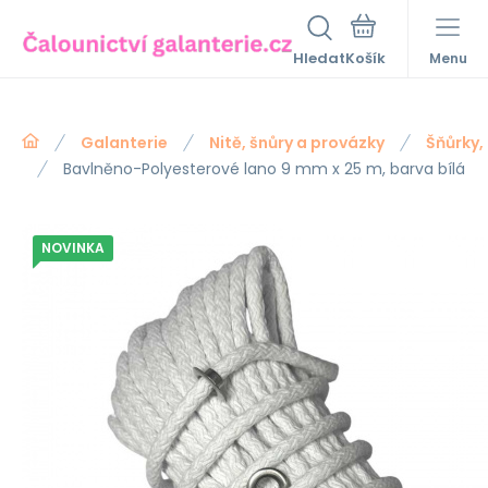
Hledat
Menu
Galanterie
Nitě, šnůry a provázky
Šňůrky,
Bavlněno-Polyesterové lano 9 mm x 25 m, barva bílá
NOVINKA