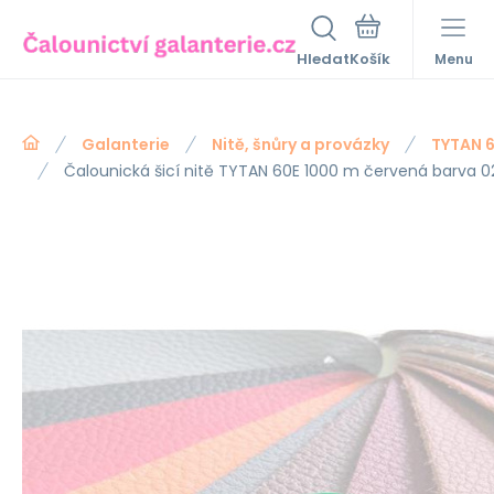
Hledat
Menu
Galanterie
Nitě, šnůry a provázky
TYTAN 6
Čalounická šicí nitě TYTAN 60E 1000 m červená barva 0