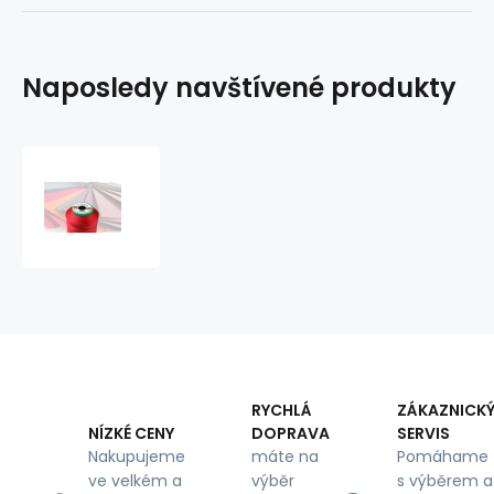
Naposledy navštívené produkty
Čalounická
šicí
nitě
TYTAN
60E
1000
m
červená
barva
02522
RYCHLÁ
ZÁKAZNICK
DOPRAVA
SERVIS
NÍZKÉ CENY
máte na
Pomáhame
Nakupujeme
výběr
s výběrem a
ve velkém a