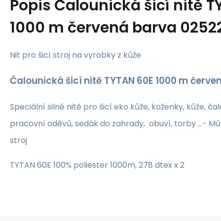
Popis
Čalounická šicí nitě 
1000 m červená barva 0252
Nit pro šicí stroj na vyrobky z kůže
Čalounická šicí nitě TYTAN 60E 1000 m červe
Speciální silné nitě pro šicí eko kůže, koženky, kůže, ča
pracovní oděvů, sedák do zahrady, obuví, torby ...- Mů
stroj
TYTAN 60E 100% poliester 1000m, 278 dtex x 2