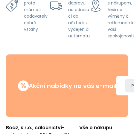
dopravu
s nákupem,
proto
na adresu
řešíme
máme s
či do
výměny či
dodavately
některé z
reklamace k
dobré
výdejen či
vaší
vztahy
automatu
spokojenosti
%
Akční nabídky na váš e-mail
P
Boaz, s.r.o., calounictvi-
Vše o nákupu