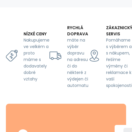
RYCHLÁ
ZÁKAZNICK
DOPRAVA
SERVIS
NÍZKÉ CENY
máte na
Pomáhame
Nakupujeme
výběr
s výběrem a
ve velkém a
dopravu
s nákupem,
proto
na adresu
řešíme
máme s
či do
výměny či
dodavately
některé z
reklamace k
dobré
výdejen či
vaší
vztahy
automatu
spokojenosti