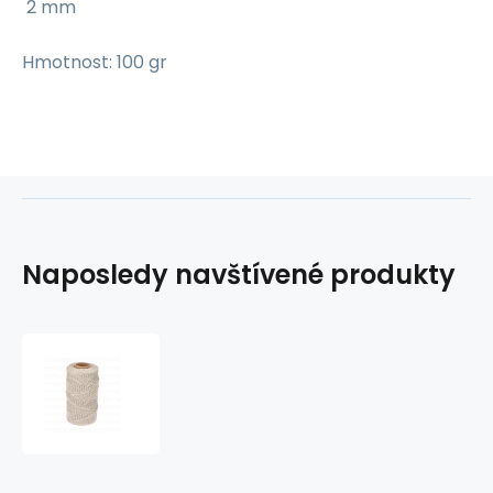
2 mm
Hmotnost: 100 gr
Naposledy navštívené produkty
Nitě
KONOPI
2
mm,
100
m