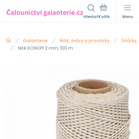
Hledat
Menu
Galanterie
Nitě, šnůry a provázky
Šňůrky,
Nitě KONOPI 2 mm, 100 m