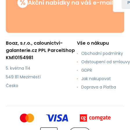
%
Akční nabídky na váš e-mail
P
Boaz, s.r.o., calounictvi-
Vše o nákupu
galanterie.cz PPL ParcelShop
Obchodní podmínky
KM10154981
Odstoupení od smlouvy
5. května 114
GDPR
549 81 Meziměstí
Jak nakupovat
Česko
Doprava a Platba