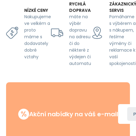
RYCHLÁ
ZÁKAZNICK
DOPRAVA
SERVIS
NÍZKÉ CENY
máte na
Pomáhame
Nakupujeme
výběr
s výběrem a
ve velkém a
dopravu
s nákupem,
proto
na adresu
řešíme
máme s
či do
výměny či
dodavately
některé z
reklamace k
dobré
výdejen či
vaší
vztahy
automatu
spokojenosti
%
Akční nabídky na váš e-mail
P