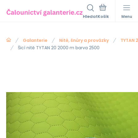
Hledat
Menu
Galanterie
Nitě, šnůry a provázky
TYTAN 
Šicí nitě TYTAN 20 2000 m barva 2500