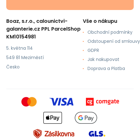
Boaz, s.r.o., calounictvi-
Vše o nákupu
galanterie.cz PPL ParcelShop
Obchodní podmínky
KM10154981
Odstoupení od smlouvy
5. května 114
GDPR
549 81 Meziměstí
Jak nakupovat
Česko
Doprava a Platba