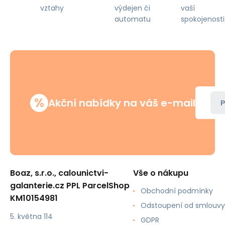
výdejen či
vaší
vztahy
automatu
spokojenosti
%
Akční nabídky na váš e-mail
P
Boaz, s.r.o., calounictvi-
Vše o nákupu
galanterie.cz PPL ParcelShop
Obchodní podmínky
KM10154981
Odstoupení od smlouvy
5. května 114
GDPR