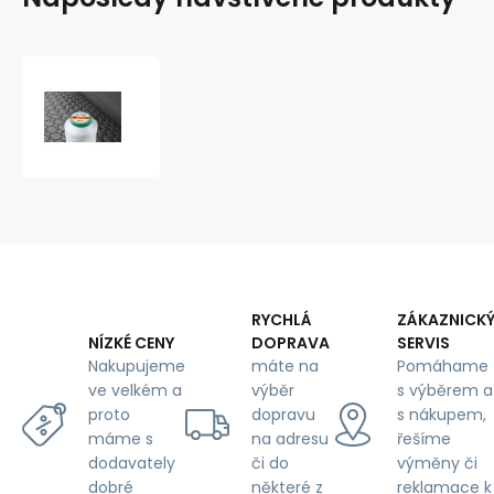
Šicí
nitě
TYTAN
40
1000
m
bílé
barva
2500
RYCHLÁ
ZÁKAZNICK
DOPRAVA
SERVIS
NÍZKÉ CENY
máte na
Pomáhame
Nakupujeme
výběr
s výběrem a
ve velkém a
dopravu
s nákupem,
proto
na adresu
řešíme
máme s
či do
výměny či
dodavately
některé z
reklamace k
dobré