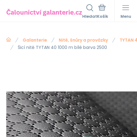
Hledat
Menu
Galanterie
Nitě, šnůry a provázky
TYTAN 
Šicí nitě TYTAN 40 1000 m bílé barva 2500