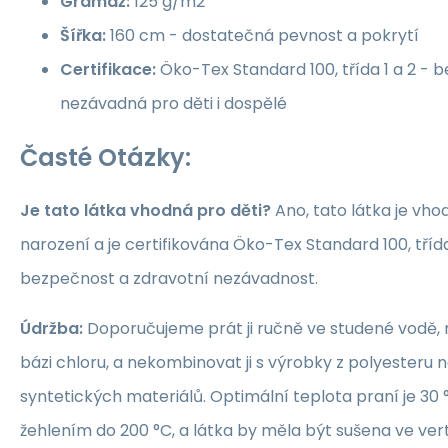
Gramáž:
125 g/m2
Šířka:
160 cm - dostatečná pevnost a pokrytí
Certifikace:
Öko-Tex Standard 100, třída 1 a 2 -
nezávadná pro děti i dospělé
Časté Otázky:
Je tato látka vhodná pro děti?
Ano, tato látka je vho
narození a je certifikována Öko-Tex Standard 100, třída 1
bezpečnost a zdravotní nezávadnost.
Údržba:
Doporučujeme prát ji ručně ve studené vodě, 
bázi chloru, a nekombinovat ji s výrobky z polyesteru 
syntetických materiálů. Optimální teplota praní je 30 °
žehlením do 200 °C, a látka by měla být sušena ve ver