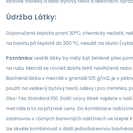
látkové návleky a další bytový textil a dekorační výrob
Údržba Látky:
Doporučená teplota praní 30°C, chemicky nečistit, nebě
na bavlnu při teplotě do 200 °C, nesušit na slunci (vybl
Poznámka:
Lesklé látky by měly být žehlené přes po
na rubu. Metráž se rovněž dobře žehlí navlhčená neb
Bavlněná látka v metráži v gramáži 125 g/m2, je v pěkné
použít na veškerý bytový textil, oděvy i pro miminka, 
Öko-Tex Standard 100. Další vzory látek najdete v naš
metráže a to za příznivé ceny. Do kombinace nabízím
saténovou v různých barevných odstínech ve stejné kva
lze skvěle kombinovat s další jednobarevnou bavlněn