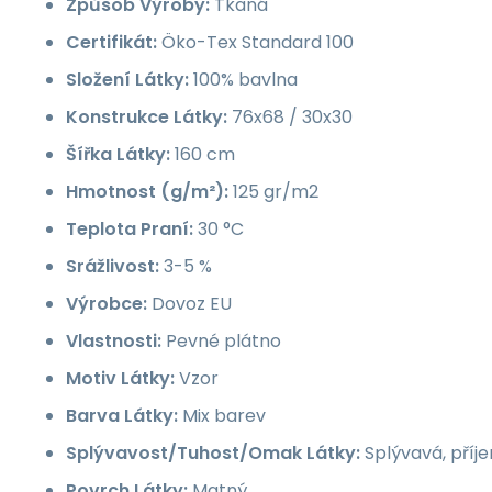
Způsob Výroby:
Tkaná
Certifikát:
Öko-Tex Standard 100
Složení Látky:
100% bavlna
Konstrukce Látky:
76x68 / 30x30
Šířka Látky:
160 cm
Hmotnost (g/m²):
125 gr/m2
Teplota Praní:
30 °C
Srážlivost:
3-5 %
Výrobce:
Dovoz EU
Vlastnosti:
Pevné plátno
Motiv Látky:
Vzor
Barva Látky:
Mix barev
Splývavost/Tuhost/Omak Látky:
Splývavá, příj
Povrch Látky:
Matný