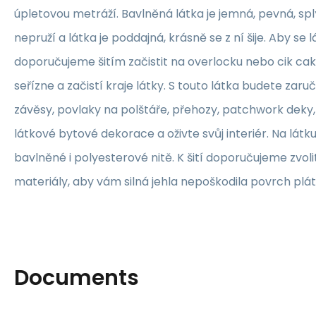
úpletovou metráží. Bavlněná látka je jemná, pevná, sp
nepruží a látka je poddajná, krásně se z ní šije. Aby se 
doporučujeme šitím začistit na overlocku nebo cik ca
seřízne a začistí kraje látky. S touto látka budete zaruč
závěsy, povlaky na polštáře, přehozy, patchwork deky, 
látkové bytové dekorace a oživte svůj interiér. Na lát
bavlněné i polyesterové nitě. K šití doporučujeme zvolit
materiály, aby vám silná jehla nepoškodila povrch plát
Documents