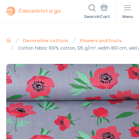
Čalounictví a ga
Search
Menu
Decorative cottons
Flowers and Fruits
Cotton fabric 100% cotton, 125 g/m², width 160 cm, wil