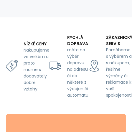
125
g/m²,
width
160
cm,
wild
green
RYCHLÁ
ZÁKAZNICK
poppy
DOPRAVA
SERVIS
NÍZKÉ CENY
on
máte na
Pomáhame
Nakupujeme
grey
výběr
s výběrem a
ve velkém a
dopravu
s nákupem,
proto
na adresu
řešíme
máme s
či do
výměny či
dodavately
některé z
reklamace k
dobré
výdejen či
vaší
vztahy
automatu
spokojenosti