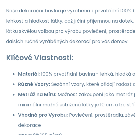
Naše dekorační bavlna je vyrobena z prvotřídní 100% b
lehkost a hladkost látky, což ji činí příjemnou na dotek.
látku skvělou volbou pro výrobu povlečení, prostěrade
dalších ručně vyráběných dekorací pro váš domov.
Klíčové Vlastnosti:
Materiál:
100% prvotřídní bavlna - lehká, hladká 
Různé Vzory:
Sezónní vzory, které přidají rados
Metráž na Míru:
Možnost zakoupení jako metráž p
minimální možná ustřižená látky je 10 cm a lze st
Vhodná pro Výrobu:
Povlečení, prostěradla, závě
dekorace