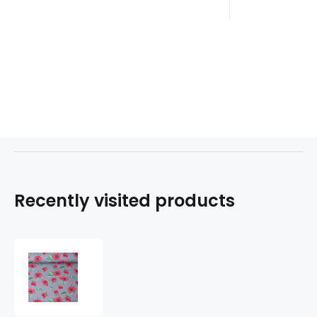
Recently visited products
Cotton
fabric
100%
cotton,