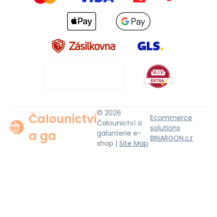
© 2026
Čalounictví
Ecommerce
Čalounictví a
solutions
a ga
galanterie e-
BINARGON.cz
shop |
Site Map