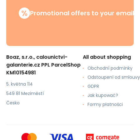
%
Promotional offers to your email
Boaz, s.r.o., calounictvi-
All about shopping
galanterie.cz PPL ParcelShop
Obchodní podmínky
KM10154981
Odstoupení od smlouvy
5. května 114
GDPR
549 81 Meziměstí
Jak kupować?
Česko
Formy płatności