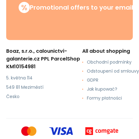
%
Promotional offers to your email
Boaz, s.r.o., calounictvi-
All about shopping
galanterie.cz PPL ParcelShop
Obchodní podmínky
KM10154981
Odstoupení od smlouvy
5. května 114
GDPR
549 81 Meziměstí
Jak kupować?
Česko
Formy płatności