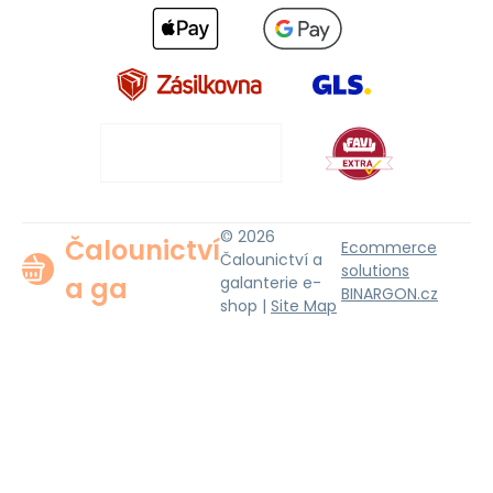
© 2026
Čalounictví
Ecommerce
Čalounictví a
solutions
a ga
galanterie e-
BINARGON.cz
shop |
Site Map