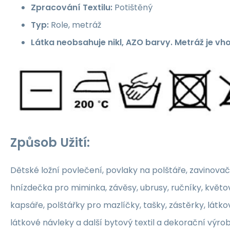
Zpracování Textilu:
Potištěný
Typ:
Role, metráž
Látka neobsahuje nikl, AZO barvy. Metráž je vh
Způsob Užití:
Dětské ložní povlečení, povlaky na polštáře, zavinovač
hnízdečka pro miminka, závěsy, ubrusy, ručníky, květ
kapsáře, polštářky pro mazlíčky, tašky, zástěrky, látko
látkové návleky a další bytový textil a dekorační výrob