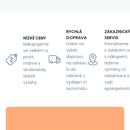
g/m²,
width
160
cm,
floral
field
RYCHLÁ
ZÁKAZNICK
on
DOPRAVA
SERVIS
NÍZKÉ CENY
white
máte na
Pomáhame
Nakupujeme
výběr
s výběrem a
ve velkém a
dopravu
s nákupem,
proto
na adresu
řešíme
máme s
či do
výměny či
dodavately
některé z
reklamace k
dobré
výdejen či
vaší
vztahy
automatu
spokojenosti