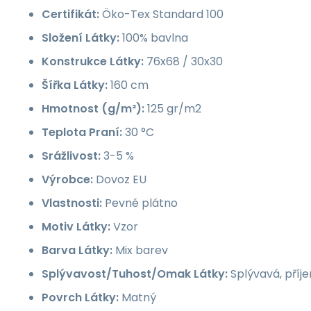
Certifikát:
Öko-Tex Standard 100
Složení Látky:
100% bavlna
Konstrukce Látky:
76x68 / 30x30
Šířka Látky:
160 cm
Hmotnost (g/m²):
125 gr/m2
Teplota Praní:
30 °C
Srážlivost:
3-5 %
Výrobce:
Dovoz EU
Vlastnosti:
Pevné plátno
Motiv Látky:
Vzor
Barva Látky:
Mix barev
Splývavost/Tuhost/Omak Látky:
Splývavá, příj
Povrch Látky:
Matný