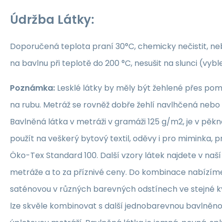
Údržba Látky:
Doporučená teplota praní 30°C, chemicky nečistit, nebě
na bavlnu při teplotě do 200 °C, nesušit na slunci (vybl
Poznámka:
Lesklé látky by měly být žehlené přes po
na rubu. Metráž se rovněž dobře žehlí navlhčená neb
Bavlněná látka v metráži v gramáži 125 g/m2, je v pěkné
použít na veškerý bytový textil, oděvy i pro miminka, 
Öko-Tex Standard 100. Další vzory látek najdete v naš
metráže a to za příznivé ceny. Do kombinace nabízím
saténovou v různých barevných odstínech ve stejné kva
lze skvěle kombinovat s další jednobarevnou bavlněn