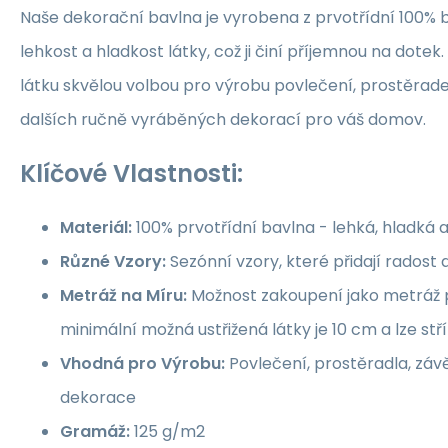
Naše dekorační bavlna je vyrobena z prvotřídní 100% b
lehkost a hladkost látky, což ji činí příjemnou na dotek.
látku skvělou volbou pro výrobu povlečení, prostěrade
dalších ručně vyráběných dekorací pro váš domov.
Klíčové Vlastnosti:
Materiál:
100% prvotřídní bavlna - lehká, hladká 
Různé Vzory:
Sezónní vzory, které přidají rados
Metráž na Míru:
Možnost zakoupení jako metráž p
minimální možná ustřižená látky je 10 cm a lze st
Vhodná pro Výrobu:
Povlečení, prostěradla, závě
dekorace
Gramáž:
125 g/m2