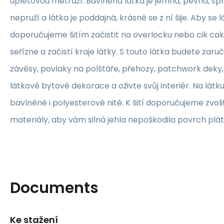
úpletovou metráží. Bavlněná látka je jemná, pevná, sp
nepruží a látka je poddajná, krásně se z ní šije. Aby se 
doporučujeme šitím začistit na overlocku nebo cik ca
seřízne a začistí kraje látky. S touto látka budete zaruč
závěsy, povlaky na polštáře, přehozy, patchwork deky, 
látkové bytové dekorace a oživte svůj interiér. Na lát
bavlněné i polyesterové nitě. K šití doporučujeme zvolit
materiály, aby vám silná jehla nepoškodila povrch plát
Documents
Ke stažení