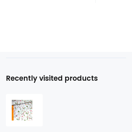
Recently visited products
Cotton
fabric
100%
cotton,
125