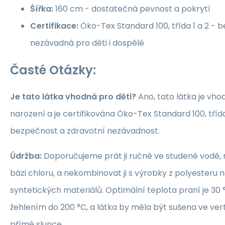
Šířka:
160 cm - dostatečná pevnost a pokrytí
Certifikace:
Öko-Tex Standard 100, třída 1 a 2 -
nezávadná pro děti i dospělé
Časté Otázky:
Je tato látka vhodná pro děti?
Ano, tato látka je vho
narození a je certifikována Öko-Tex Standard 100, třída 1
bezpečnost a zdravotní nezávadnost.
Údržba:
Doporučujeme prát ji ručně ve studené vodě, 
bázi chloru, a nekombinovat ji s výrobky z polyesteru 
syntetických materiálů. Optimální teplota praní je 30 °
žehlením do 200 °C, a látka by měla být sušena ve ver
přímé slunce.