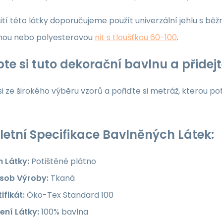
ití této látky doporučujeme použít univerzální jehlu s běž
nou nebo polyesterovou
nit s tloušťkou 60-100
.
te si tuto dekorační bavlnu a přide
i ze širokého výběru vzorů a pořiďte si metráž, kterou po
etní Specifikace Bavlněných Látek:
h Látky:
Potištěné plátno
sob Výroby:
Tkaná
ifikát:
Öko-Tex Standard 100
ení Látky:
100% bavlna