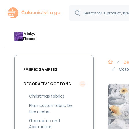
Čalounictví a ga
Minky,
Fleece
De
Cott
FABRIC SAMPLES
DECORATIVE COTTONS
Christmas fabrics
Plain cotton fabric by
the meter
Geometric and
Abstraction