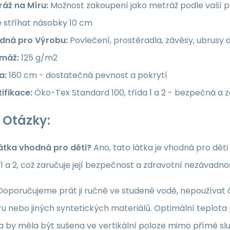
ráž na Míru:
Možnost zakoupení jako metráž podle vaší po
e stříhat násobky 10 cm
dná pro Výrobu:
Povlečení, prostěradla, závěsy, ubrusy 
máž:
125 g/m2
a:
160 cm - dostatečná pevnost a pokrytí
ifikace:
Öko-Tex Standard 100, třída 1 a 2 - bezpečná a 
 Otázky:
látka vhodná pro děti?
Ano, tato látka je vhodná pro dět
a 1 a 2, což zaručuje její bezpečnost a zdravotní nezávadno
oporučujeme prát ji ručně ve studené vodě, nepoužívat či
u nebo jiných syntetických materiálů. Optimální teplota p
ka by měla být sušena ve vertikální poloze mimo přímé sl