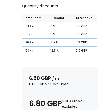
Quantity discounts
amount
m
Discount
After save
0.1
m
0
%
6.8
GBP
10
m
5
%
6.5
GBP
26
m
7.5
%
6.3
GBP
50
m
12.5
%
6.0
GBP
6.80
GBP
/
m
6.80
GBP
VAT excluded
6.80
GBP
6.80
GBP
VAT
excluded