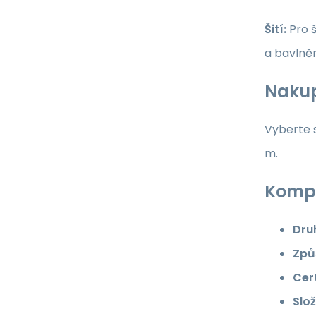
Šití:
Pro š
a bavlně
Nakup
Vyberte s
m.
Kompl
Dru
Způ
Cert
Slož