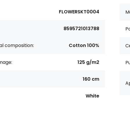
FLOWERSKT0004
Ma
8595721013788
Pa
al composition:
Cotton 100%
Ce
age:
125 g/m2
P
160 cm
Ap
White