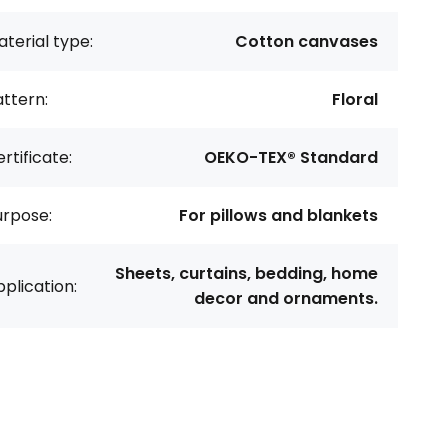
terial type:
Cotton canvases
ttern:
Floral
rtificate:
OEKO-TEX® Standard
urpose:
For pillows and blankets
Sheets, curtains, bedding, home
plication:
decor and ornaments.