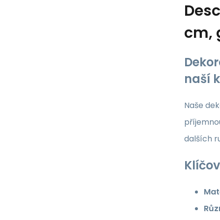
Desc
cm, 
Dekor
naší 
Naše deko
příjemnou
dalších 
Klíčov
Mate
Růz