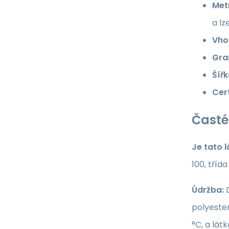
Met
a lz
Vho
Gra
Šířk
Cert
Časté
Je tato 
100, tříd
Údržba:
D
polyester
°C, a lát