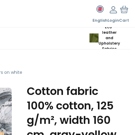
English
Login
Cart
Eco-
leather
and
Upholstery
Fabrics
rs on white
Cotton fabric
100% cotton, 125
g/m², width 160
cm, gray-yellow