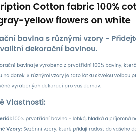
ription
Cotton fabric 100% cot
gray-yellow flowers on white
ační bavlna s různými vzory - Přide
kvalitní dekorační bavlnou.
rační bavlna je vyrobena z prvotřídní 100% bavlny, která z
 na dotek. S různými vzory je tato látku skvělou volbou p
ručně vyráběných dekorací pro váš domov.
é Vlastnosti:
riál:
100% prvotřídní bavlna - lehká, hladká a příjemná 
né Vzory:
Sezónní vzory, které přidají radost do vašeho