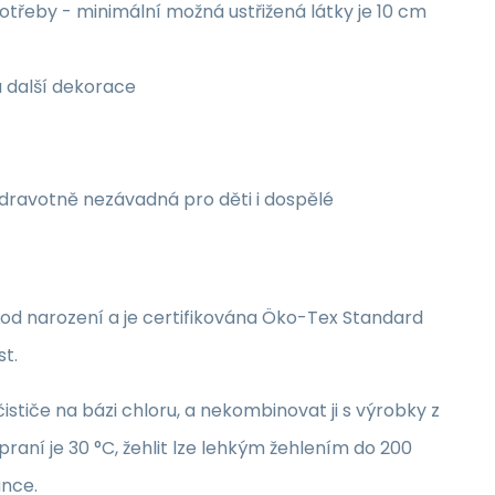
třeby - minimální možná ustřižená látky je 10 cm
a další dekorace
zdravotně nezávadná pro děti i dospělé
i od narození a je certifikována Öko-Tex Standard
st.
stiče na bázi chloru, a nekombinovat ji s výrobky z
raní je 30 °C, žehlit lze lehkým žehlením do 200
unce.