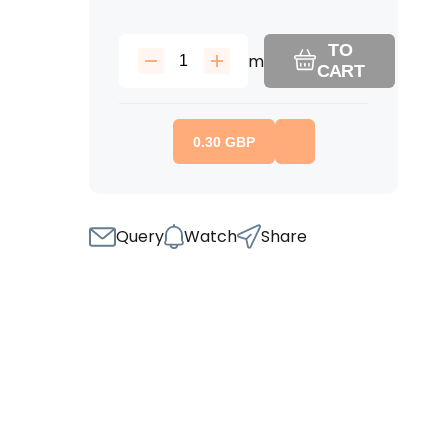
TO
m
CART
0.30
GBP
Query
Watch
Share