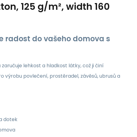
ton, 125 g/m², width 160
jte radost do vašeho domova s
aručuje lehkost a hladkost látky, což ji činí
ro výrobu povlečení, prostěradel, závěsů, ubrusů a
na dotek
 domova