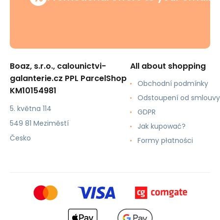
Boaz, s.r.o., calounictvi-
All about shopping
galanterie.cz PPL ParcelShop
Obchodní podmínky
KM10154981
Odstoupení od smlouvy
5. května 114
GDPR
549 81 Meziměstí
Jak kupować?
Česko
Formy płatności