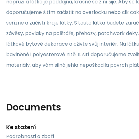
nepruží a látka je poddajná, krásně se z ní šije. Aby se 
doporučujeme šitím začistit na overlocku nebo cik ca
seřízne a začistí kraje látky. S touto látka budete zaruč
závěsy, povlaky na polštáře, přehozy, patchwork deky, 
látkové bytové dekorace a oživte svůj interiér. Na lát
bavlněné i polyesterové nitě. K šití doporučujeme zvolit
materiály, aby vám silná jehla nepoškodila povrch plát
Documents
Ke stažení
Podrobnosti o zboží