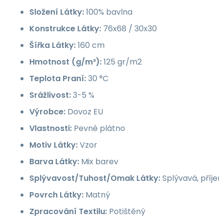
Složení Látky:
100% bavlna
Konstrukce Látky:
76x68 / 30x30
Šířka Látky:
160 cm
Hmotnost (g/m²):
125 gr/m2
Teplota Praní:
30 °C
Srážlivost:
3-5 %
Výrobce:
Dovoz EU
Vlastnosti:
Pevné plátno
Motiv Látky:
Vzor
Barva Látky:
Mix barev
Splývavost/Tuhost/Omak Látky:
Splývavá, příj
Povrch Látky:
Matný
Zpracování Textilu:
Potištěný