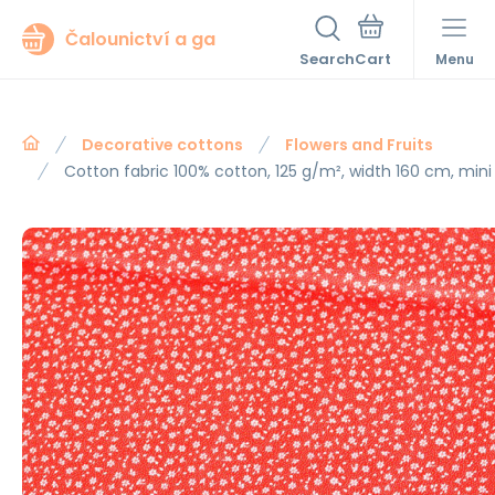
Čalounictví a ga
Search
Menu
Decorative cottons
Flowers and Fruits
Cotton fabric 100% cotton, 125 g/m², width 160 cm, mini