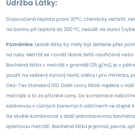
Údržba Látky:
Doporučená teplota praní 30°C, chemicky nečistit, nebě
na bavlnu při teplotě do 200 °C, nesušit na slunci (vybl
Poznámka:
Lesklé látky by měly být žehlené přes po
na rubu. Metráž se rovněž dobře žehlí navlhčená neb
Bavlněná látka v metráži v gramáži 125 g/m2, je v pěkné
použít na veškerý bytový textil, oděvy i pro miminka, 
Öko-Tex Standard 100. Další vzory látek najdete v naš
metráže a to za příznivé ceny. Do kombinace nabízím
saténovou v různých barevných odstínech ve stejné kva
lze skvěle kombinovat s další jednobarevnou bavlněn
úpletovou metráží. Bavlněná látka je jemná, pevná, sp