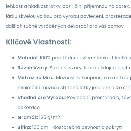
lehkost a hladkost látky, což ji činí příjemnou na dotek.
látku skvělou volbou pro výrobu povlečení, prostěrade
dalších ručně vyráběných dekorací pro váš domov.
Klíčové Vlastnosti:
Materiál:
100% prvotřídní bavlna - lehká, hladká 
Různé Vzory:
Sezónní vzory, které přidají rados
Metráž na Míru:
Možnost zakoupení jako metráž p
minimální možná ustřižená látky je 10 cm a lze st
Vhodná pro Výrobu:
Povlečení, prostěradla, závě
dekorace
Gramáž:
125 g/m2
Šířka:
160 cm - dostatečná pevnost a pokrytí