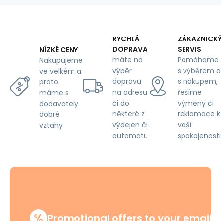
160
cm,
mini
flowers
RYCHLÁ
ZÁKAZNICK
on
DOPRAVA
SERVIS
NÍZKÉ CENY
red
máte na
Pomáhame
Nakupujeme
výběr
s výběrem a
ve velkém a
dopravu
s nákupem,
proto
na adresu
řešíme
máme s
či do
výměny či
dodavately
některé z
reklamace k
dobré
výdejen či
vaší
vztahy
automatu
spokojenosti
%
Promotional offers to your email