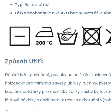
Typ:
Role, metráž
Látka neobsahuje nikl, AZO barvy. Metráž je vh
Způsob Užití:
Dětské ložní povlečení, povlaky na polštáře, zavinovač
hnízdečka pro miminka, závěsy, ubrusy, ručníky, květ
kapsáře, polštářky pro mazlíčky, tašky, zástěrky, látko
látkové návleky a další bytový textil a dekorační výrob