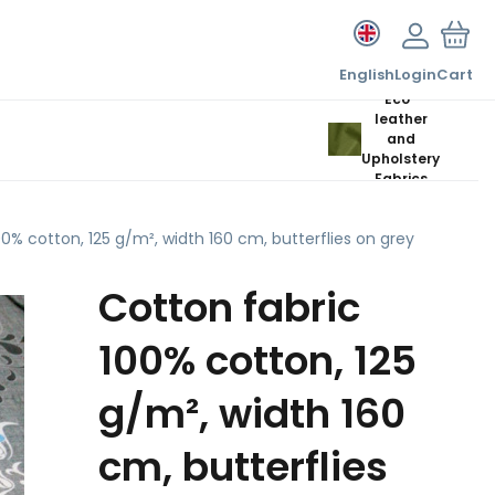
English
Login
Cart
Eco-
leather
and
Upholstery
Fabrics
00% cotton, 125 g/m², width 160 cm, butterflies on grey
Cotton fabric
100% cotton, 125
g/m², width 160
cm, butterflies