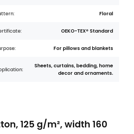
ttern:
Floral
rtificate:
OEKO-TEX® Standard
urpose:
For pillows and blankets
Sheets, curtains, bedding, home
plication:
decor and ornaments.
ton, 125 g/m², width 160