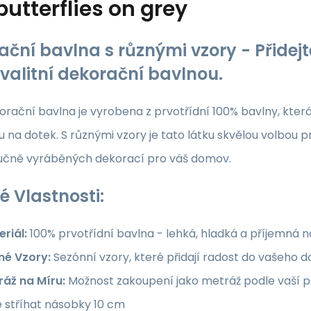
butterflies on grey
ační bavlna s různými vzory - Přide
kvalitní dekorační bavlnou.
rační bavlna je vyrobena z prvotřídní 100% bavlny, která z
 na dotek. S různými vzory je tato látku skvělou volbou p
ručně vyráběných dekorací pro váš domov.
é Vlastnosti:
riál:
100% prvotřídní bavlna - lehká, hladká a příjemná 
né Vzory:
Sezónní vzory, které přidají radost do vašeho
ráž na Míru:
Možnost zakoupení jako metráž podle vaší po
e stříhat násobky 10 cm