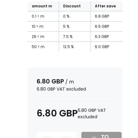
amount
m
Discount
After save
0.1
m
0
%
6.8
GBP
10
m
5
%
6.5
GBP
26
m
7.5
%
6.3
GBP
50
m
12.5
%
6.0
GBP
6.80
GBP
/
m
6.80
GBP
VAT excluded
6.80
GBP
6.80
GBP
VAT
excluded
TO