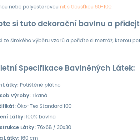
nou nebo polyesterovou
nit s tloušťkou 60-100
.
te si tuto dekorační bavlnu a přide
i ze širokého výběru vzorů a pořiďte si metráž, kterou po
etní Specifikace Bavlněných Látek:
h Látky:
Potištěné plátno
sob Výroby:
Tkaná
ifikát:
Öko-Tex Standard 100
ení Látky:
100% bavlna
strukce Látky:
76x68 / 30x30
a Látky:
160 cm