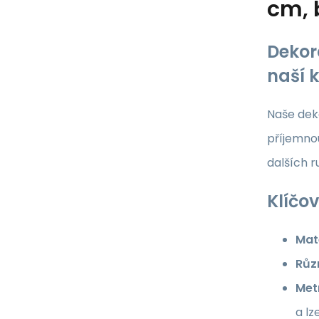
cm, 
Dekor
naší 
Naše deko
příjemnou
dalších 
Klíčov
Mate
Růz
Met
a lz