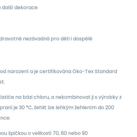
a další dekorace
zdravotně nezávadná pro děti i dospělé
i od narození a je certifikována Öko-Tex Standard
st.
stiče na bázi chloru, a nekombinovat ji s výrobky z
raní je 30 °C, žehlit lze lehkým žehlením do 200
unce.
nou špičkou o velikosti 70, 80 nebo 90