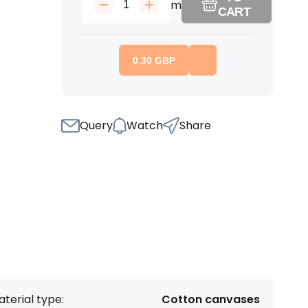
m
CART
0.30
GBP
Query
Watch
Share
terial type:
Cotton canvases