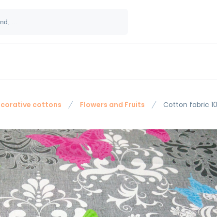
corative cottons
Flowers and Fruits
Cotton fabric 1