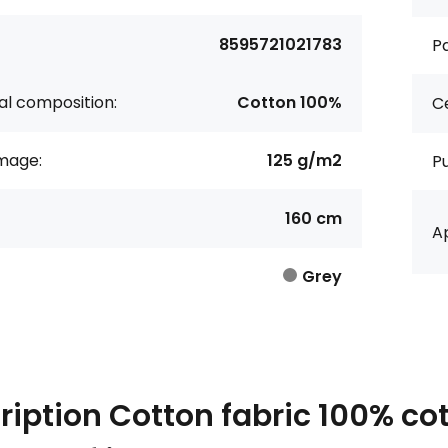
8595721021783
Pa
al composition:
Cotton 100%
Ce
age:
125 g/m2
P
160 cm
Ap
Grey
ription
Cotton fabric 100% cot