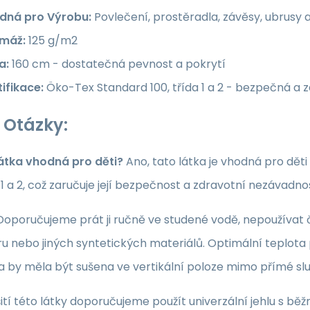
dná pro Výrobu:
Povlečení, prostěradla, závěsy, ubrusy 
máž:
125 g/m2
a:
160 cm - dostatečná pevnost a pokrytí
ifikace:
Öko-Tex Standard 100, třída 1 a 2 - bezpečná a 
 Otázky:
látka vhodná pro děti?
Ano, tato látka je vhodná pro dět
a 1 a 2, což zaručuje její bezpečnost a zdravotní nezávadno
oporučujeme prát ji ručně ve studené vodě, nepoužívat či
u nebo jiných syntetických materiálů. Optimální teplota p
ka by měla být sušena ve vertikální poloze mimo přímé sl
ití této látky doporučujeme použít univerzální jehlu s běž