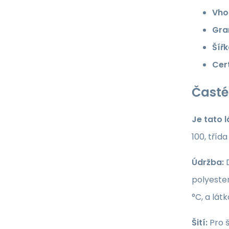
Vho
Gra
Šířk
Cert
Časté
Je tato 
100, tříd
Údržba:
D
polyester
°C, a lát
Šití:
Pro š