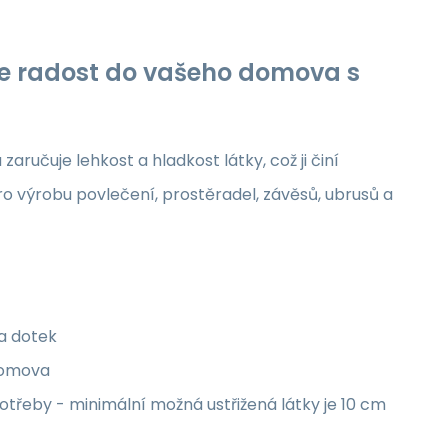
jte radost do vašeho domova s
aručuje lehkost a hladkost látky, což ji činí
ro výrobu povlečení, prostěradel, závěsů, ubrusů a
na dotek
 domova
třeby - minimální možná ustřižená látky je 10 cm