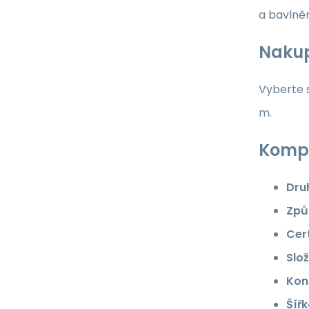
a bavlně
Nakup
Vyberte s
m.
Kompl
Dru
Způ
Cert
Slož
Kon
Šířk