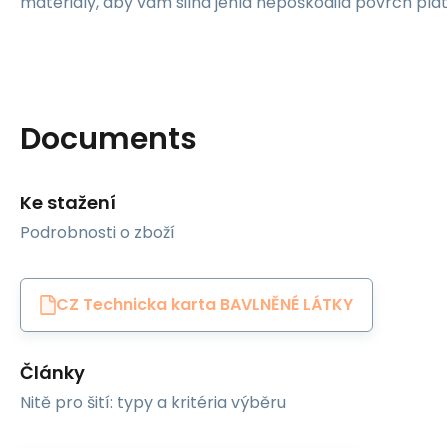
materiály, aby vám silná jehla nepoškodila povrch plát
Documents
Ke stažení
Podrobnosti o zboží
CZ Technicka karta BAVLNĚNÉ LÁTKY
Články
Nitě pro šití: typy a kritéria výběru