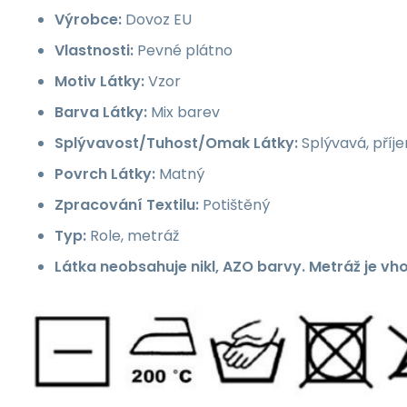
Výrobce:
Dovoz EU
Vlastnosti:
Pevné plátno
Motiv Látky:
Vzor
Barva Látky:
Mix barev
Splývavost/Tuhost/Omak Látky:
Splývavá, příj
Povrch Látky:
Matný
Zpracování Textilu:
Potištěný
Typ:
Role, metráž
Látka neobsahuje nikl, AZO barvy. Metráž je vh