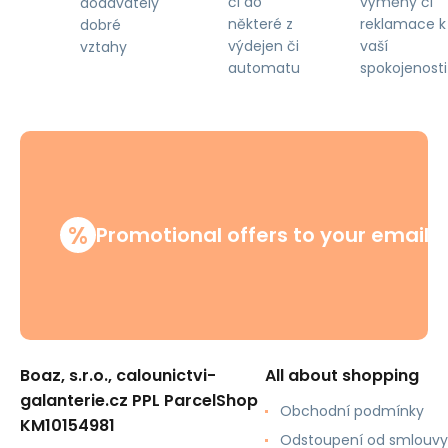
či do
výměny či
dodavately
některé z
reklamace k
dobré
výdejen či
vaší
vztahy
automatu
spokojenosti
%
Promotional offers to your email
Boaz, s.r.o., calounictvi-
All about shopping
galanterie.cz PPL ParcelShop
Obchodní podmínky
KM10154981
Odstoupení od smlouvy