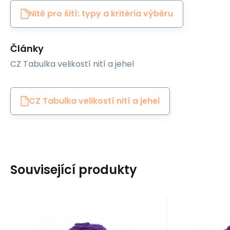
Nitě pro šití: typy a kritéria výběru
Články
CZ Tabulka velikostí nití a jehel
CZ Tabulka velikostí nití a jehel
Související produkty
EAN:
Code:
8595721015508
BLSNURA140
Code:
EAN:
In stock
1
ks
I
WAS Cotton Cords
WAS Cotto