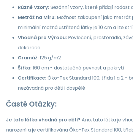
Různé Vzory:
Sezónní vzory, které přidají rados
Metráž na Míru:
Možnost zakoupení jako metráž p
minimální možná ustřižená látky je 10 cm a lze st
Vhodná pro Výrobu:
Povlečení, prostěradla, závě
dekorace
Gramáž:
125 g/m2
Šířka:
160 cm - dostatečná pevnost a pokrytí
Certifikace:
Öko-Tex Standard 100, třída 1 a 2 -
nezávadná pro děti i dospělé
Časté Otázky:
Je tato látka vhodná pro děti?
Ano, tato látka je vho
narození a je certifikována Öko-Tex Standard 100, třída 1