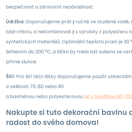
bezpečnost a zdravotní nezávadnost.
Údržba:
Doporučujeme prát ji ručně ve studené vodě, 
bázi chloru, a nekombinovat ji s výrobky z polyesteru 
syntetických materiálů. Optimální teplota praní je 30 °
žehlením do 200 °C, a látka by měla být sušena ve ver
přímé slunce.
Šití:
Pro šití této látky doporučujeme použít univerzáln
o velikosti 70, 80 nebo 90
a bavlněnou nebo polyesterovou
nit s tloušťkou 60-10
Nakupte si tuto dekorační bavlnu a
radost do svého domova!