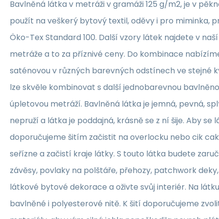
Bavlněná látka v metráži v gramáži 125 g/m2, je v pěkné
použít na veškerý bytový textil, oděvy i pro miminka, 
Öko-Tex Standard 100. Další vzory látek najdete v naš
metráže a to za příznivé ceny. Do kombinace nabízím
saténovou v různých barevných odstínech ve stejné kva
lze skvěle kombinovat s další jednobarevnou bavlněn
úpletovou metráží. Bavlněná látka je jemná, pevná, sp
nepruží a látka je poddajná, krásně se z ní šije. Aby se 
doporučujeme šitím začistit na overlocku nebo cik ca
seřízne a začistí kraje látky. S touto látka budete zaruč
závěsy, povlaky na polštáře, přehozy, patchwork deky, 
látkové bytové dekorace a oživte svůj interiér. Na lát
bavlněné i polyesterové nitě. K šití doporučujeme zvolit