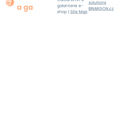
solutions
a ga
galanterie e-
BINARGON.cz
shop |
Site Map