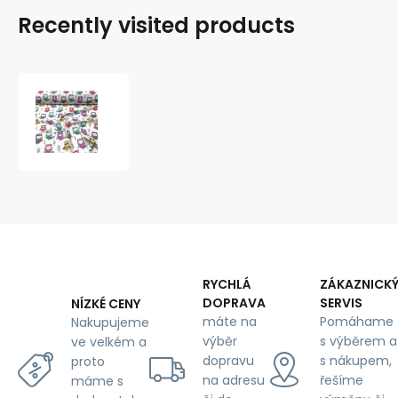
Recently visited products
Cotton
fabrics,
by
the
meter.
Owls
Multi
on
White
RYCHLÁ
ZÁKAZNICK
DOPRAVA
SERVIS
NÍZKÉ CENY
máte na
Pomáhame
Nakupujeme
výběr
s výběrem a
ve velkém a
dopravu
s nákupem,
proto
na adresu
řešíme
máme s