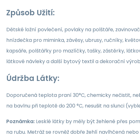
Způsob Užití:
Dětské ložní povlečení, povlaky na polštáře, zavinovač
hnízdečka pro miminka, závěsy, ubrusy, ručníky, květ
kapsáře, polštářky pro mazlíčky, tašky, zástěrky, látko
látkové návleky a další bytový textil a dekorační výrob
Údržba Látky:
Doporučená teplota praní 30°C, chemicky nečistit, nebě
na bavlnu při teplotě do 200 °C, nesušit na slunci (vybl
Poznámka:
Lesklé látky by měly být žehlené přes po
na rubu. Metráž se rovněž dobře žehlí navlhčená neb