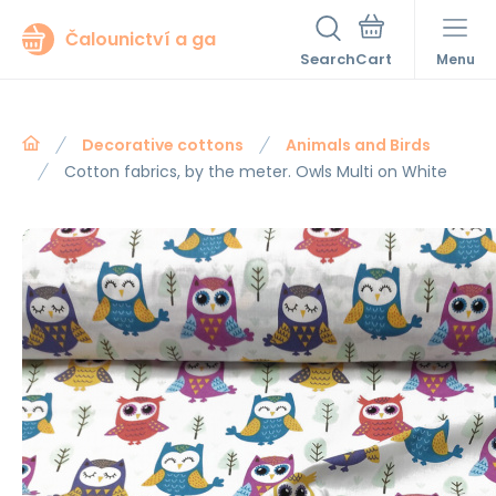
Čalounictví a ga
Search
Menu
Decorative cottons
Animals and Birds
Cotton fabrics, by the meter. Owls Multi on White