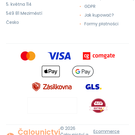
5. května 114
GDPR
549 81 Meziměstí
Jak kupować?
Česko
Formy płatności
© 2026
Čalounictví
Ecommerce
Čalounictví a