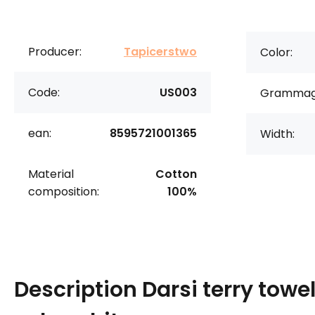
Producer:
Tapicerstwo
Color:
Code:
US003
Grammag
ean:
8595721001365
Width:
Material
Cotton
composition:
100%
Description
Darsi terry towe