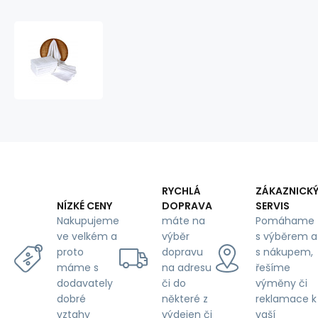
Darsi
terry
towel
50x100
cm,
color
white
RYCHLÁ
ZÁKAZNICK
DOPRAVA
SERVIS
NÍZKÉ CENY
máte na
Pomáhame
Nakupujeme
výběr
s výběrem a
ve velkém a
dopravu
s nákupem,
proto
na adresu
řešíme
máme s
či do
výměny či
dodavately
některé z
reklamace k
dobré
výdejen či
vaší
vztahy