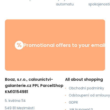
automatu
spokojenosti
%
Promotional offers to your email
Boaz, s.r.o., calounictvi-
All about shopping
galanterie.cz PPL ParcelShop
Obchodní podmínky
KM10154981
Odstoupení od smlouvy
5. května 114
GDPR
549 81 Meziměstí
Jak kupować?