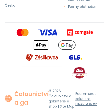
Česko
Formy płatności
© 2026
Čalounictví
Ecommerce
Čalounictví a
solutions
a ga
galanterie e-
BINARGON.cz
shop |
Site Map