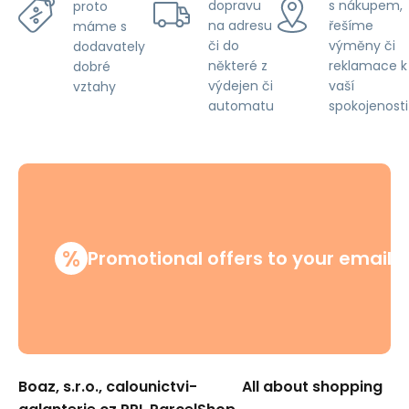
dopravu
s nákupem,
proto
na adresu
řešíme
máme s
či do
výměny či
dodavately
některé z
reklamace k
dobré
výdejen či
vaší
vztahy
automatu
spokojenosti
%
Promotional offers to your email
Boaz, s.r.o., calounictvi-
All about shopping