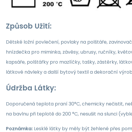
Způsob Užití:
Dětské ložní povlečení, povlaky na polštáře, zavinovač
hnízdečka pro miminka, závěsy, ubrusy, ručníky, květ
kapsáře, polštářky pro mazlíčky, tašky, zástěrky, látko
látkové návleky a další bytový textil a dekorační výrob
Údržba Látky:
Doporučená teplota praní 30°C, chemicky nečistit, nebě
na bavlnu při teplotě do 200 °C, nesušit na slunci (vybl
Poznámka:
Lesklé látky by měly být žehlené přes po