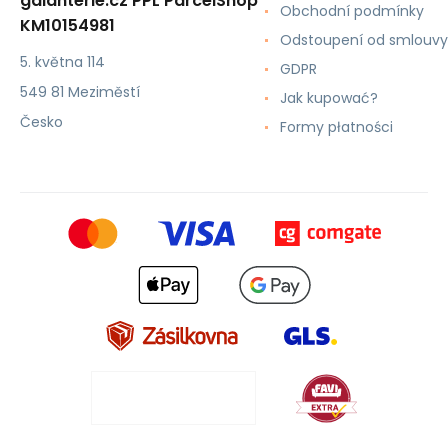
galanterie.cz PPL ParcelShop
Obchodní podmínky
KM10154981
Odstoupení od smlouvy
5. května 114
GDPR
549 81 Meziměstí
Jak kupować?
Česko
Formy płatności