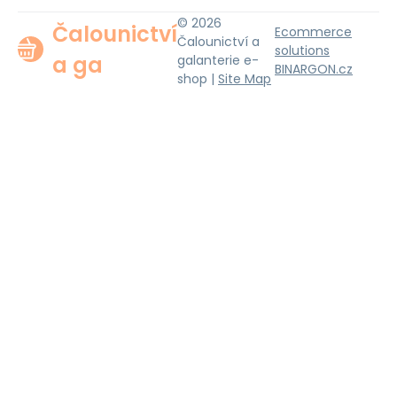
© 2026
Čalounictví
Ecommerce
Čalounictví a
solutions
a ga
galanterie e-
BINARGON.cz
shop |
Site Map