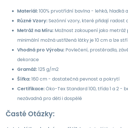
Materiál:
100% prvotřídní bavlna - lehká, hladká 
Různé Vzory:
Sezónní vzory, které přidají rados
Metráž na Míru:
Možnost zakoupení jako metráž p
minimální možná ustřižená látky je 10 cm a lze st
Vhodná pro Výrobu:
Povlečení, prostěradla, závě
dekorace
Gramáž:
125 g/m2
Šířka:
160 cm - dostatečná pevnost a pokrytí
Certifikace:
Öko-Tex Standard 100, třída 1 a 2 -
nezávadná pro děti i dospělé
Časté Otázky: