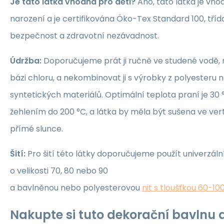
Je tato látka vhodná pro děti?
Ano, tato látka je vho
narození a je certifikována Öko-Tex Standard 100, třída 1
bezpečnost a zdravotní nezávadnost.
Údržba:
Doporučujeme prát ji ručně ve studené vodě, 
bázi chloru, a nekombinovat ji s výrobky z polyesteru 
syntetických materiálů. Optimální teplota praní je 30 °
žehlením do 200 °C, a látka by měla být sušena ve ver
přímé slunce.
Šití:
Pro šití této látky doporučujeme použít univerzáln
o velikosti 70, 80 nebo 90
a bavlněnou nebo polyesterovou
nit s tloušťkou 60-10
Nakupte si tuto dekorační bavlnu a