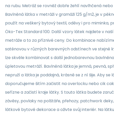
na rubu. Metráž se rovněž dobře žehlí navlhčená neb
Bavlněná látka v metráži v gramáži 125 g/m2, je v pěkné
použít na veškerý bytový textil, oděvy i pro miminka, 
Öko-Tex Standard 100. Další vzory látek najdete v naš
metráže a to za příznivé ceny. Do kombinace nabízím
saténovou v různých barevných odstínech ve stejné kva
lze skvěle kombinovat s další jednobarevnou bavlněn
úpletovou metráží. Bavlněná látka je jemná, pevná, sp
nepruží a látka je poddajná, krásně se z ní šije. Aby se 
doporučujeme šitím začistit na overlocku nebo cik ca
seřízne a začistí kraje látky. S touto látka budete zaruč
závěsy, povlaky na polštáře, přehozy, patchwork deky, 
látkové bytové dekorace a oživte svůj interiér. Na lát