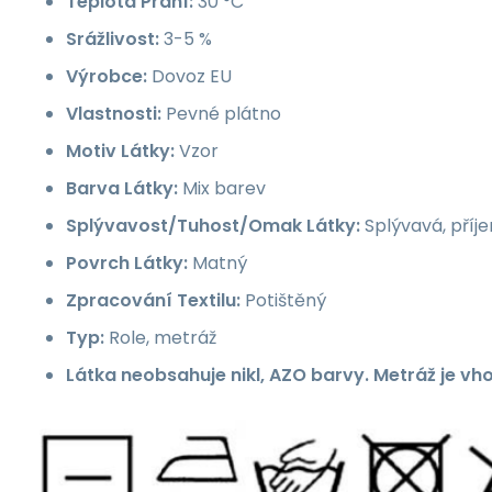
Teplota Praní:
30 °C
Srážlivost:
3-5 %
Výrobce:
Dovoz EU
Vlastnosti:
Pevné plátno
Motiv Látky:
Vzor
Barva Látky:
Mix barev
Splývavost/Tuhost/Omak Látky:
Splývavá, příj
Povrch Látky:
Matný
Zpracování Textilu:
Potištěný
Typ:
Role, metráž
Látka neobsahuje nikl, AZO barvy. Metráž je vh