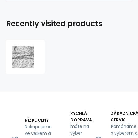
Recently visited products
Decorative
cotton
fabric,
by
the
meter,
Grey
Feathers
on
White
RYCHLÁ
ZÁKAZNICK
DOPRAVA
SERVIS
NÍZKÉ CENY
máte na
Pomáhame
Nakupujeme
výběr
s výběrem a
ve velkém a