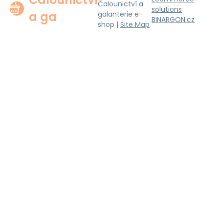
Čalounictví a
solutions
a ga
galanterie e-
BINARGON.cz
shop |
Site Map