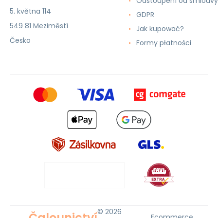
Odstoupení od smlouvy
5. května 114
GDPR
549 81 Meziměstí
Jak kupować?
Česko
Formy płatności
© 2026
Čalounictví
Ecommerce