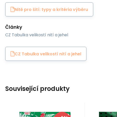
Nitě pro šití: typy a kritéria výběru
Články
CZ Tabulka velikostí nití a jehel
CZ Tabulka velikostí nití a jehel
Související produkty
Code:
EAN:
VANOCEBEL1133-3
8595721024241
Code:
EAN:
In stock
0.1
m
In 
Modernatex
Modernate