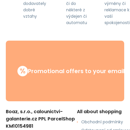
či do
výměny či
dodavately
některé z
reklamace k
dobré
výdejen či
vaší
vztahy
automatu
spokojenosti
%
Promotional offers to your email
Boaz, s.r.o., calounictvi-
All about shopping
galanterie.cz PPL ParcelShop
Obchodní podmínky
KM10154981