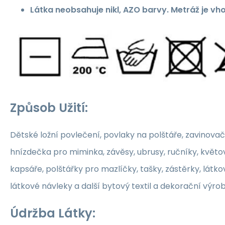
Látka neobsahuje nikl, AZO barvy. Metráž je vh
Způsob Užití:
Dětské ložní povlečení, povlaky na polštáře, zavinovač
hnízdečka pro miminka, závěsy, ubrusy, ručníky, květ
kapsáře, polštářky pro mazlíčky, tašky, zástěrky, látko
látkové návleky a další bytový textil a dekorační výrob
Údržba Látky: