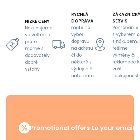
mm,
white
on
RYCHLÁ
ZÁKAZNICK
Mint
DOPRAVA
SERVIS
NÍZKÉ CENY
máte na
Pomáhame
Nakupujeme
výběr
s výběrem a
ve velkém a
dopravu
s nákupem,
proto
na adresu
řešíme
máme s
či do
výměny či
dodavately
některé z
reklamace k
dobré
výdejen či
vaší
vztahy
automatu
spokojenosti
%
Promotional offers to your email