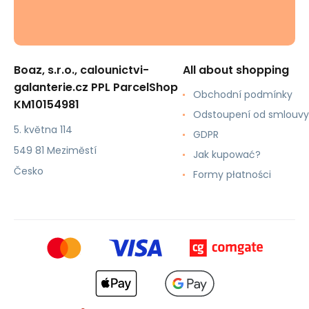
Boaz, s.r.o., calounictvi-
All about shopping
galanterie.cz PPL ParcelShop
Obchodní podmínky
KM10154981
Odstoupení od smlouvy
5. května 114
GDPR
549 81 Meziměstí
Jak kupować?
Česko
Formy płatności