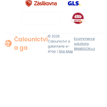
© 2026
Čalounictví
Ecommerce
Čalounictví a
solutions
a ga
galanterie e-
BINARGON.cz
shop |
Site Map