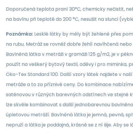
Doporučená teplota praní 30°C, chemicky nečistit, nebě
na bavlnu při teplotě do 200 °C, nesušit na slunci (vybl
Poznámka:
Lesklé látky by měly být žehlené přes po
na rubu. Metráž se rovněž dobře žehlí navlhčená neb
Bavlněná látka v metráži v gramáži 125 g/m2, je v pěkné
použít na veškerý bytový textil, oděvy i pro miminka, 
Öko-Tex Standard 100. Další vzory látek najdete v naš
metráže a to za příznivé ceny. Do kombinace nabízím
saténovou v různých barevných odstínech ve stejné kva
lze skvěle kombinovat s další jednobarevnou bavlněn
úpletovou metráží. Bavlněná látka je jemná, pevná, sp
nepruží a látka je poddajná, krásně se z ní šije. Aby se 