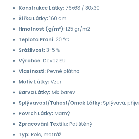
Konstrukce Látky:
76x68 / 30x30
Šířka Látky:
160 cm
Hmotnost (g/m²):
125 gr/m2
Teplota Praní:
30 °C
Srážlivost:
3-5 %
Výrobce:
Dovoz EU
Vlastnosti:
Pevné plátno
Motiv Látky:
Vzor
Barva Látky:
Mix barev
Splývavost/Tuhost/Omak Látky:
Splývavá, příj
Povrch Látky:
Matný
Zpracování Textilu:
Potištěný
Typ:
Role, metráž