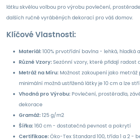
látku skvělou volbou pro výrobu povlečení, prostěrade
dalších ručně vyráběných dekorací pro váš domov.
Klíčové Vlastnosti:
Materiál:
100% prvotřídní bavlna - lehká, hladká 
Různé Vzory:
Sezónní vzory, které přidají rados
Metráž na Míru:
Možnost zakoupení jako metráž p
minimální možná ustřižená látky je 10 cm a lze st
Vhodná pro Výrobu:
Povlečení, prostěradla, závě
dekorace
Gramáž:
125 g/m2
Šířka:
160 cm - dostatečná pevnost a pokrytí
Certifikace:
Öko-Tex Standard 100, třída 1 a 2 -