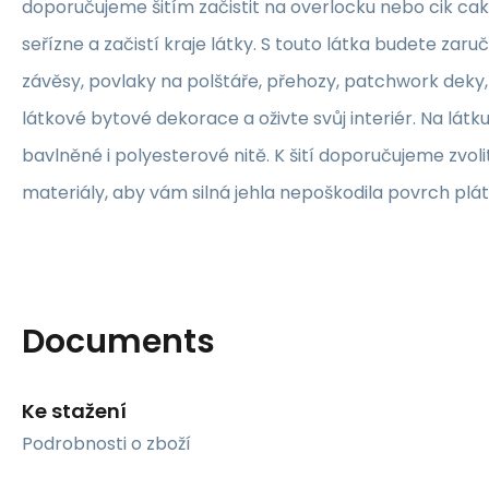
doporučujeme šitím začistit na overlocku nebo cik ca
seřízne a začistí kraje látky. S touto látka budete zaruč
závěsy, povlaky na polštáře, přehozy, patchwork deky, 
látkové bytové dekorace a oživte svůj interiér. Na lát
bavlněné i polyesterové nitě. K šití doporučujeme zvolit
materiály, aby vám silná jehla nepoškodila povrch plát
Documents
Ke stažení
Podrobnosti o zboží