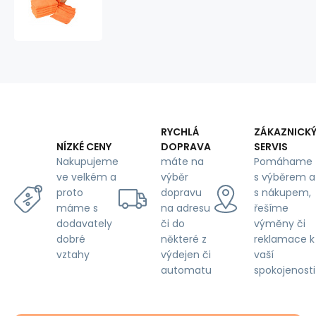
towel
70x140
cm,
color
orange
RYCHLÁ
ZÁKAZNICK
DOPRAVA
SERVIS
NÍZKÉ CENY
máte na
Pomáhame
Nakupujeme
výběr
s výběrem a
ve velkém a
dopravu
s nákupem,
proto
na adresu
řešíme
máme s
či do
výměny či
dodavately
některé z
reklamace k
dobré
výdejen či
vaší
vztahy
automatu
spokojenosti