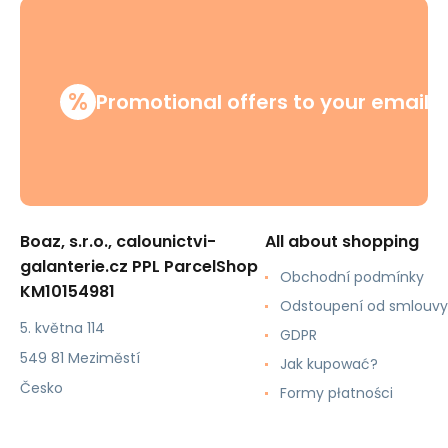
%
Promotional offers to your email
Boaz, s.r.o., calounictvi-
All about shopping
galanterie.cz PPL ParcelShop
Obchodní podmínky
KM10154981
Odstoupení od smlouvy
5. května 114
GDPR
549 81 Meziměstí
Jak kupować?
Česko
Formy płatności