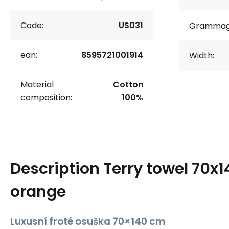
Code:
US031
Grammag
ean:
8595721001914
Width:
Material
Cotton
composition:
100%
Description
Terry towel 70x1
orange
Luxusní froté osuška 70×140 cm