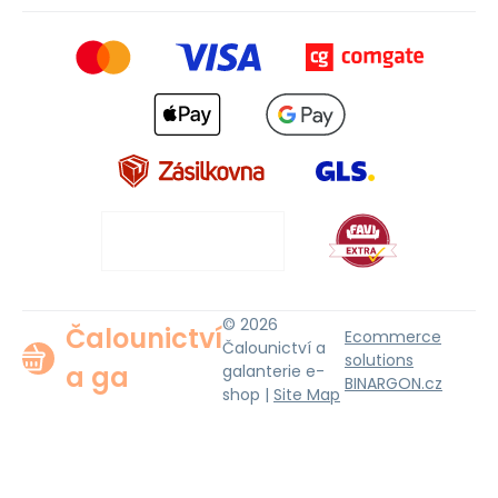
© 2026
Čalounictví
Ecommerce
Čalounictví a
solutions
a ga
galanterie e-
BINARGON.cz
shop |
Site Map