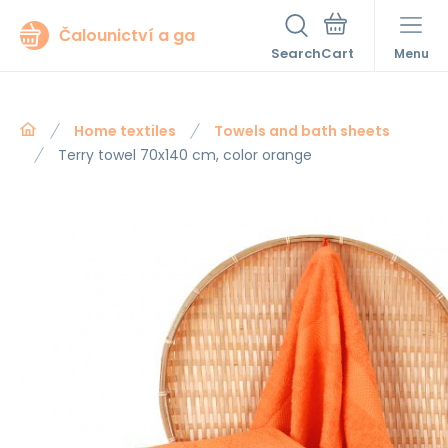
Čalounictví a ga
Search
Menu
Home textiles
Towels and bath sheets
Terry towel 70x140 cm, color orange