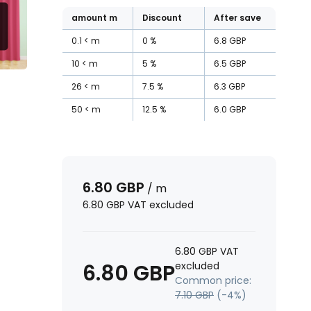
amount
m
Discount
After save
0.1
m
0
%
6.8
GBP
10
m
5
%
6.5
GBP
26
m
7.5
%
6.3
GBP
50
m
12.5
%
6.0
GBP
6.80
GBP
/
m
6.80
GBP
VAT excluded
6.80
GBP
VAT
6.80
GBP
excluded
Common price:
7.10
GBP
(-
4
%)