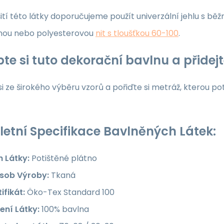
ití této látky doporučujeme použít univerzální jehlu s běž
nou nebo polyesterovou
nit s tloušťkou 60-100
.
te si tuto dekorační bavlnu a přide
i ze širokého výběru vzorů a pořiďte si metráž, kterou po
etní Specifikace Bavlněných Látek:
h Látky:
Potištěné plátno
sob Výroby:
Tkaná
ifikát:
Öko-Tex Standard 100
ení Látky:
100% bavlna