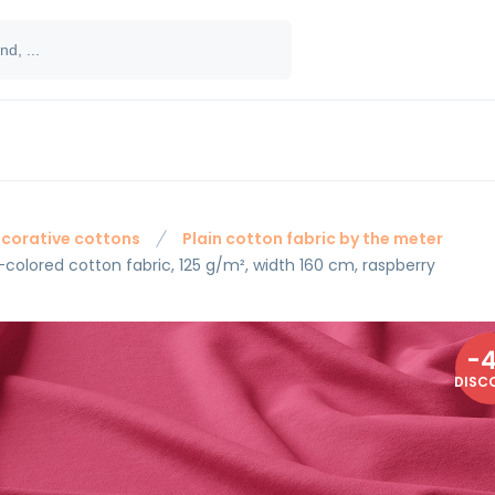
corative cottons
Plain cotton fabric by the meter
-colored cotton fabric, 125 g/m², width 160 cm, raspberry
-
DISC