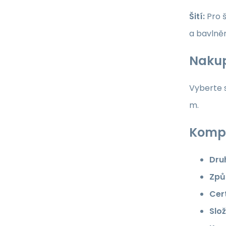
Šití:
Pro š
a bavlně
Nakup
Vyberte s
m.
Kompl
Dru
Způ
Cert
Slož