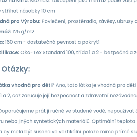
ráž na Míru:
Možnost zakoupení jako metráž podle vaší po
e stříhat násobky 10 cm
dná pro Výrobu:
Povlečení, prostěradla, závěsy, ubrusy 
máž:
125 g/m2
a:
160 cm - dostatečná pevnost a pokrytí
ifikace:
Öko-Tex Standard 100, třída 1 a 2 - bezpečná a 
 Otázky:
látka vhodná pro děti?
Ano, tato látka je vhodná pro dět
a 1 a 2, což zaručuje její bezpečnost a zdravotní nezávadno
oporučujeme prát ji ručně ve studené vodě, nepoužívat či
u nebo jiných syntetických materiálů. Optimální teplota p
ka by měla být sušena ve vertikální poloze mimo přímé sl