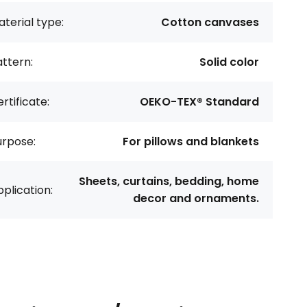
terial type:
Cotton canvases
ttern:
Solid color
rtificate:
OEKO-TEX® Standard
urpose:
For pillows and blankets
Sheets, curtains, bedding, home
plication:
decor and ornaments.