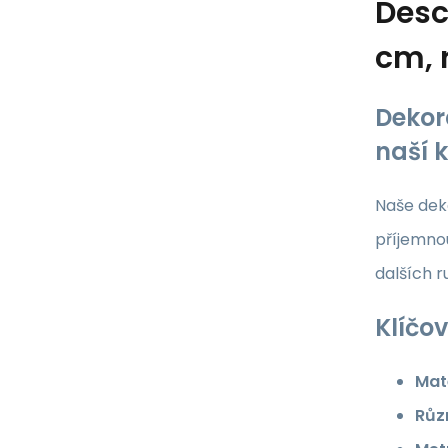
Desc
cm, 
Dekor
naší 
Naše deko
příjemnou
dalších 
Klíčov
Mate
Růz