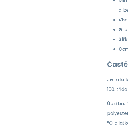
Met
a lz
Vho
Gra
Šířk
Cert
Časté
Je tato 
100, tříd
Údržba:
D
polyester
°C, a lát