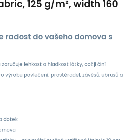
abric, 125 g/m², width 160
jte radost do vašeho domova s
aručuje lehkost a hladkost látky, což ji činí
ro výrobu povlečení, prostěradel, závěsů, ubrusů a
na dotek
 domova