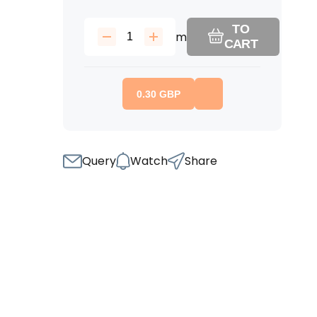
TO
m
CART
0.30
GBP
Query
Watch
Share