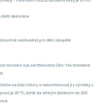
třeby - minimální možná ustřižená látky je 10 cm
a další dekorace
zdravotně nezávadná pro děti i dospělé
i od narození a je certifikována Öko-Tex Standard
st.
stiče na bázi chloru, a nekombinovat ji s výrobky z
raní je 30 °C, žehlit lze lehkým žehlením do 200
unce.