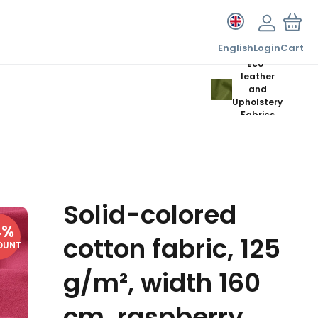
English
Login
Cart
Eco-
leather
and
Upholstery
Fabrics
Solid-colored
4
%
cotton fabric, 125
OUNT
g/m², width 160
cm, raspberry