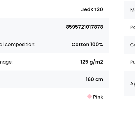
JedKT30
Ma
8595721017878
Pa
al composition:
Cotton 100%
Ce
age:
125 g/m2
P
160 cm
Ap
Pink