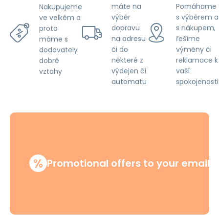
máte na
Pomáhame
Nakupujeme
výběr
s výběrem a
ve velkém a
dopravu
s nákupem,
proto
na adresu
řešíme
máme s
či do
výměny či
dodavately
některé z
reklamace k
dobré
výdejen či
vaší
vztahy
automatu
spokojenosti
%
Promotional offers to your email