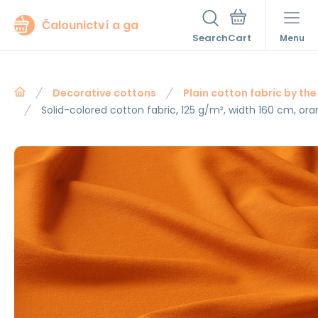
Čalounictví a ga
Search
Menu
Decorative cottons
Plain cotton fabric by th
Solid-colored cotton fabric, 125 g/m², width 160 cm, or