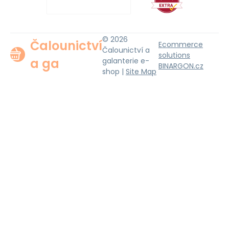
© 2026
Čalounictví
Ecommerce
Čalounictví a
solutions
a ga
galanterie e-
BINARGON.cz
shop |
Site Map