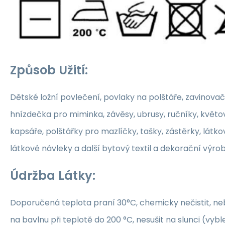
Způsob Užití:
Dětské ložní povlečení, povlaky na polštáře, zavinovač
hnízdečka pro miminka, závěsy, ubrusy, ručníky, květ
kapsáře, polštářky pro mazlíčky, tašky, zástěrky, látko
látkové návleky a další bytový textil a dekorační výrob
Údržba Látky:
Doporučená teplota praní 30°C, chemicky nečistit, nebě
na bavlnu při teplotě do 200 °C, nesušit na slunci (vybl