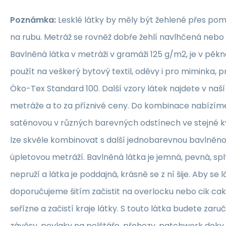
Poznámka:
Lesklé látky by měly být žehlené přes po
na rubu. Metráž se rovněž dobře žehlí navlhčená neb
Bavlněná látka v metráži v gramáži 125 g/m2, je v pěkné
použít na veškerý bytový textil, oděvy i pro miminka, 
Öko-Tex Standard 100. Další vzory látek najdete v naš
metráže a to za příznivé ceny. Do kombinace nabízím
saténovou v různých barevných odstínech ve stejné kva
lze skvěle kombinovat s další jednobarevnou bavlněn
úpletovou metráží. Bavlněná látka je jemná, pevná, sp
nepruží a látka je poddajná, krásně se z ní šije. Aby se 
doporučujeme šitím začistit na overlocku nebo cik ca
seřízne a začistí kraje látky. S touto látka budete zaruč
závěsy, povlaky na polštáře, přehozy, patchwork deky, 