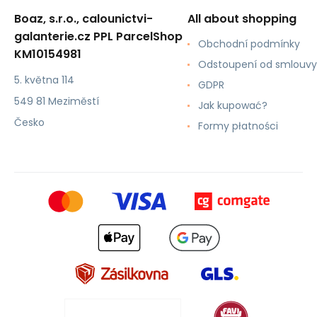
Boaz, s.r.o., calounictvi-
All about shopping
galanterie.cz PPL ParcelShop
Obchodní podmínky
KM10154981
Odstoupení od smlouvy
5. května 114
GDPR
549 81 Meziměstí
Jak kupować?
Česko
Formy płatności