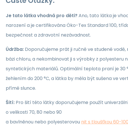
Časté Otázky:
Je tato látka vhodná pro děti?
Ano, tato látka je vho
narození a je certifikována Öko-Tex Standard 100, třída 1
bezpečnost a zdravotní nezávadnost.
Údržba:
Doporučujeme prát ji ručně ve studené vodě, 
bázi chloru, a nekombinovat ji s výrobky z polyesteru 
syntetických materiálů. Optimální teplota praní je 30 °
žehlením do 200 °C, a látka by měla být sušena ve ver
přímé slunce.
Šití:
Pro šití této látky doporučujeme použít univerzáln
o velikosti 70, 80 nebo 90
a bavlněnou nebo polyesterovou
nit s tloušťkou 60-10