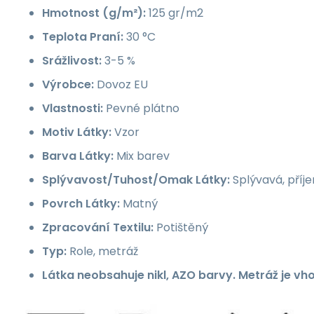
Hmotnost (g/m²):
125 gr/m2
Teplota Praní:
30 °C
Srážlivost:
3-5 %
Výrobce:
Dovoz EU
Vlastnosti:
Pevné plátno
Motiv Látky:
Vzor
Barva Látky:
Mix barev
Splývavost/Tuhost/Omak Látky:
Splývavá, příj
Povrch Látky:
Matný
Zpracování Textilu:
Potištěný
Typ:
Role, metráž
Látka neobsahuje nikl, AZO barvy. Metráž je vh