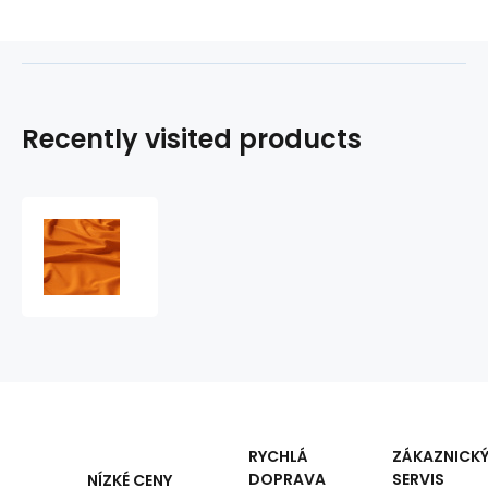
Recently visited products
Solid-
colored
cotton
fabric,
125
g/m²,
width
160
cm,
orange
RYCHLÁ
ZÁKAZNICK
DOPRAVA
SERVIS
NÍZKÉ CENY