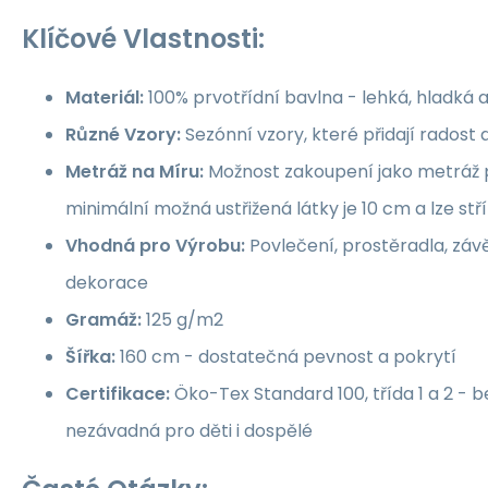
Klíčové Vlastnosti:
Materiál:
100% prvotřídní bavlna - lehká, hladká 
Různé Vzory:
Sezónní vzory, které přidají rados
Metráž na Míru:
Možnost zakoupení jako metráž p
minimální možná ustřižená látky je 10 cm a lze st
Vhodná pro Výrobu:
Povlečení, prostěradla, závě
dekorace
Gramáž:
125 g/m2
Šířka:
160 cm - dostatečná pevnost a pokrytí
Certifikace:
Öko-Tex Standard 100, třída 1 a 2 -
nezávadná pro děti i dospělé