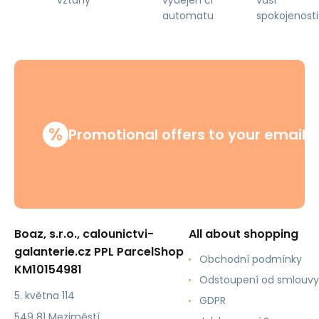
vztahy
automatu
spokojenosti
%
Promotional offers to your email
Boaz, s.r.o., calounictvi-
All about shopping
galanterie.cz PPL ParcelShop
Obchodní podmínky
KM10154981
Odstoupení od smlouvy
5. května 114
GDPR
549 81 Meziměstí