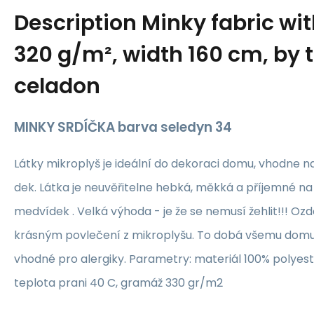
Description
Minky fabric wit
320 g/m², width 160 cm, by 
celadon
MINKY SRDÍČKA barva seledyn 34
Látky mikroplyš je ideální do dekoraci domu, vhodne n
dek. Látka je neuvěřitelne hebká, měkká a příjemné na
medvídek . Velká výhoda - je že se nemusí žehlit!!! Ozdo
krásným povlečení z mikroplyšu. To dobá všemu domu 
vhodné pro alergiky. Parametry: materiál 100% polyes
teplota prani 40 C, gramáž 330 gr/m2