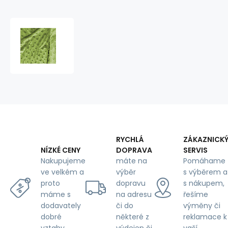
Minky
fabric
with
hearts,
320
g/m²,
width
160
cm,
by
the
RYCHLÁ
ZÁKAZNICK
meter,
DOPRAVA
SERVIS
NÍZKÉ CENY
celadon
máte na
Pomáhame
Nakupujeme
výběr
s výběrem a
ve velkém a
dopravu
s nákupem,
proto
na adresu
řešíme
máme s
či do
výměny či
dodavately
některé z
reklamace k
dobré
výdejen či
vaší