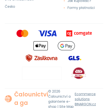
Jak kupować?
Česko
Formy płatności
© 2026
Čalounictví
Ecommerce
Čalounictví a
solutions
a ga
galanterie e-
BINARGON.cz
shop |
Site Map