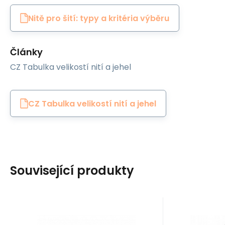
Nitě pro šití: typy a kritéria výběru
Články
CZ Tabulka velikostí nití a jehel
CZ Tabulka velikostí nití a jehel
Související produkty
EAN:
Code:
8595721059670
SEDAK-008
EAN:
Cod
In stock
8
ks
I
Tapicerstwo
WAS Cotto