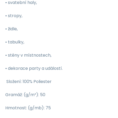
• svatební haly,
• stropy,
• židle,
• tabulky,
• stěny v místnostech,
• dekorace party a událostí.
Složení: 100% Poliester
Gramáž: (g/m²): 50
Hmotnost: (g/mb): 75