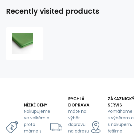
Recently visited products
Fabric
LINING
POLYESTER
color
GRASS
RYCHLÁ
ZÁKAZNICK
DOPRAVA
SERVIS
NÍZKÉ CENY
máte na
Pomáhame
Nakupujeme
výběr
s výběrem a
ve velkém a
dopravu
s nákupem,
proto
na adresu
řešíme
máme s