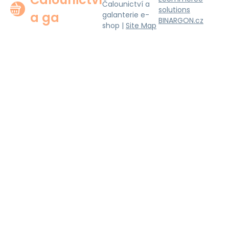
Čalounictví a
solutions
a ga
galanterie e-
BINARGON.cz
shop |
Site Map