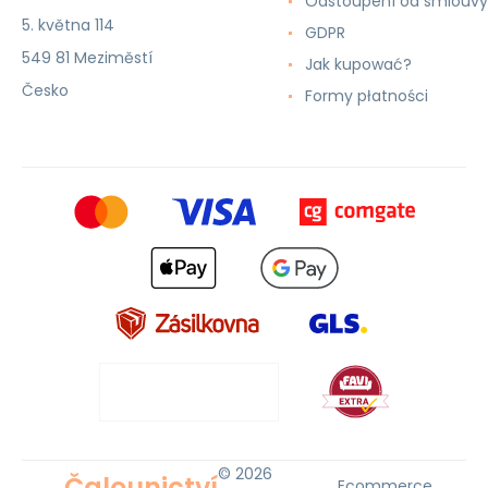
Odstoupení od smlouvy
5. května 114
GDPR
549 81 Meziměstí
Jak kupować?
Česko
Formy płatności
© 2026
Čalounictví
Ecommerce