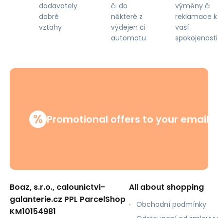
či do
výměny či
dodavately
některé z
reklamace k
dobré
výdejen či
vaší
vztahy
automatu
spokojenosti
%
Promotional offers to your email
Boaz, s.r.o., calounictvi-
All about shopping
galanterie.cz PPL ParcelShop
Obchodní podmínky
KM10154981