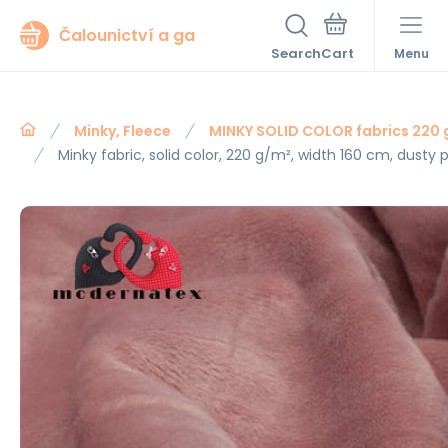
Čalounictví a ga
Search
Menu
Minky, Fleece
MINKY SOLID COLOR fabrics 220
Minky fabric, solid color, 220 g/m², width 160 cm, dusty p