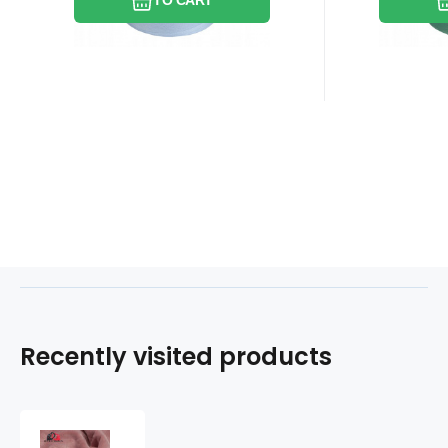
TO CART
Recently visited products
Minky