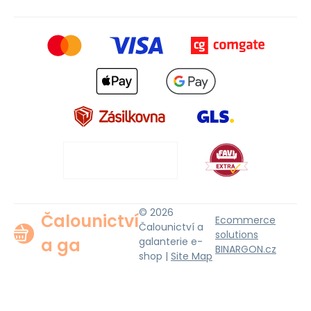
© 2026
Čalounictví
Ecommerce
Čalounictví a
solutions
a ga
galanterie e-
BINARGON.cz
shop |
Site Map