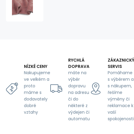
fabric,
solid
color,
220
g/m²,
width
160
cm,
dusty
pink
RYCHLÁ
ZÁKAZNICK
DOPRAVA
SERVIS
NÍZKÉ CENY
máte na
Pomáhame
Nakupujeme
výběr
s výběrem a
ve velkém a
dopravu
s nákupem,
proto
na adresu
řešíme
máme s
či do
výměny či
dodavately
některé z
reklamace k
dobré
výdejen či
vaší
vztahy
automatu
spokojenosti