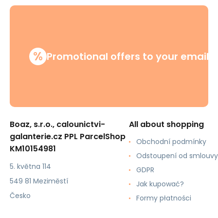
%
Promotional offers to your email
Boaz, s.r.o., calounictvi-
All about shopping
galanterie.cz PPL ParcelShop
Obchodní podmínky
KM10154981
Odstoupení od smlouvy
5. května 114
GDPR
549 81 Meziměstí
Jak kupować?
Česko
Formy płatności