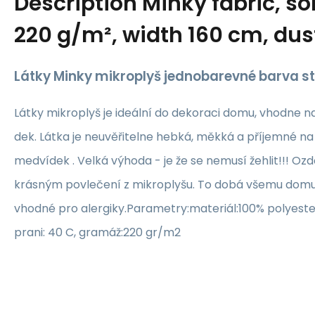
Description
Minky fabric, sol
220 g/m², width 160 cm, dus
Látky Minky mikroplyš jednobarevné barva s
Látky mikroplyš je ideální do dekoraci domu, vhodne n
dek. Látka je neuvěřitelne hebká, měkká a příjemné na
medvídek . Velká výhoda - je že se nemusí žehlit!!! Ozdo
krásným povlečení z mikroplyšu. To dobá všemu domu 
vhodné pro alergiky.Parametry:materiál:100% polyest
prani: 40 C, gramáž:220 gr/m2