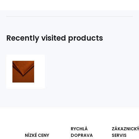
Recently visited products
Upholstery
Fabric
Velur
Tiffany
for
Furniture,
Heavy
Fabric,
by
the
Meter
RYCHLÁ
ZÁKAZNICK
-
DOPRAVA
SERVIS
NÍZKÉ CENY