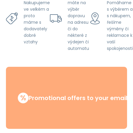
Pet
máte na
Pomáhame
Nakupujeme
Proof,
výběr
s výběrem a
ve velkém a
Rust
dopravu
s nákupem,
proto
na adresu
řešíme
máme s
či do
výměny či
dodavately
některé z
reklamace k
dobré
výdejen či
vaší
vztahy
automatu
spokojenosti
%
Promotional offers to your email