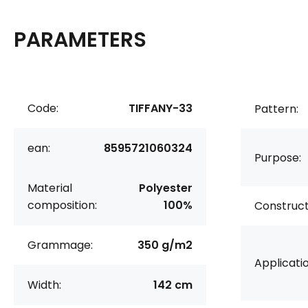
PARAMETERS
Code:
TIFFANY-33
Pattern:
ean:
8595721060324
Purpose:
Material
Polyester
composition:
100%
Construct
Grammage:
350 g/m2
Applicatio
Width:
142 cm