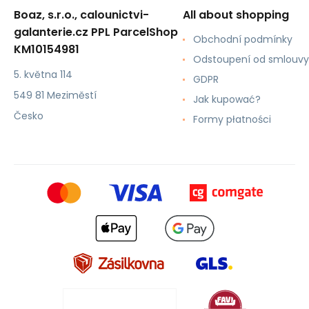
Boaz, s.r.o., calounictvi-
All about shopping
galanterie.cz PPL ParcelShop
Obchodní podmínky
KM10154981
Odstoupení od smlouvy
5. května 114
GDPR
549 81 Meziměstí
Jak kupować?
Česko
Formy płatności