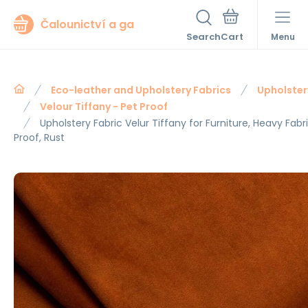
Čalounictví a ga
Search
Menu
Eco-leather and Upholstery Fabrics
Upholster
Velour Tiffany - Pet Proof
Upholstery Fabric Velur Tiffany for Furniture, Heavy Fabr
Proof, Rust