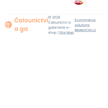
© 2026
Čalounictví
Ecommerce
Čalounictví a
solutions
a ga
galanterie e-
BINARGON.cz
shop |
Site Map