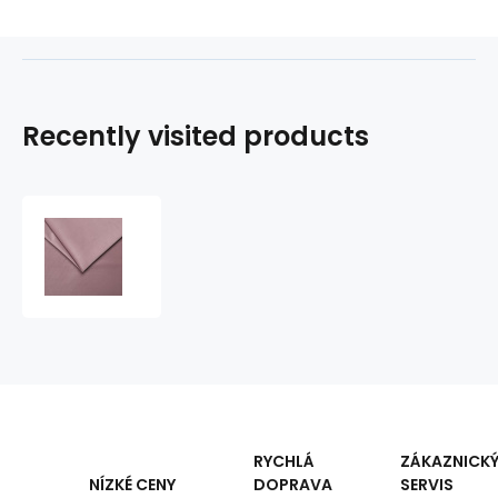
Recently visited products
Upholstery
Fabric
Velur
Tiffany
for
Furniture,
Heavy
Fabric,
by
the
Meter
RYCHLÁ
ZÁKAZNICK
-
DOPRAVA
SERVIS
NÍZKÉ CENY