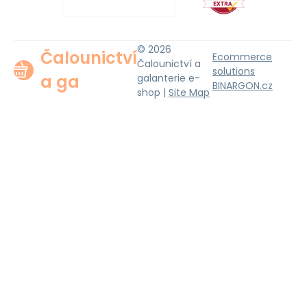
© 2026
Čalounictví
Ecommerce
Čalounictví a
solutions
a ga
galanterie e-
BINARGON.cz
shop |
Site Map