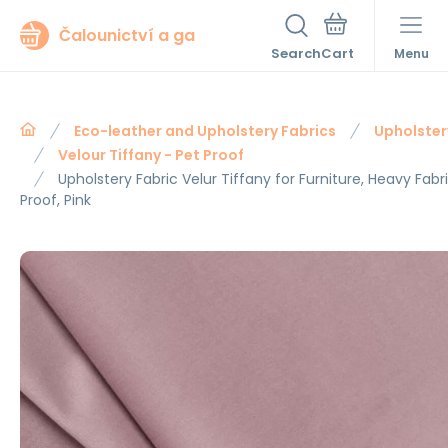
Čalounictví a ga
Search
Menu
Eco-leather and Upholstery Fabrics
Upholster
Velour Tiffany - Pet Proof
Upholstery Fabric Velur Tiffany for Furniture, Heavy Fabr
Proof, Pink