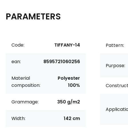
PARAMETERS
Code:
TIFFANY-14
Pattern:
ean:
8595721060256
Purpose:
Material
Polyester
composition:
100%
Construct
Grammage:
350 g/m2
Applicatio
Width:
142 cm