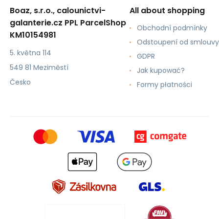
Boaz, s.r.o., calounictvi-
All about shopping
galanterie.cz PPL ParcelShop
Obchodní podmínky
KM10154981
Odstoupení od smlouvy
5. května 114
GDPR
549 81 Meziměstí
Jak kupować?
Česko
Formy płatności