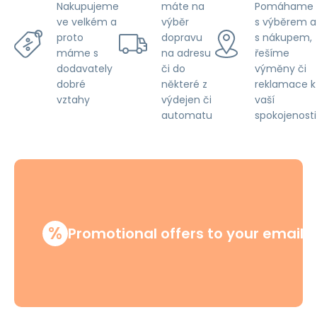
Pet
máte na
Pomáhame
Nakupujeme
Proof,
výběr
s výběrem a
ve velkém a
Pink
dopravu
s nákupem,
proto
na adresu
řešíme
máme s
či do
výměny či
dodavately
některé z
reklamace k
dobré
výdejen či
vaší
vztahy
automatu
spokojenosti
%
Promotional offers to your email