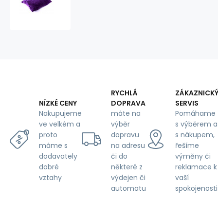
Pillowcase
UNI,
variant
TM.PURPLE,
40X40
cm
RYCHLÁ
ZÁKAZNICK
DOPRAVA
SERVIS
NÍZKÉ CENY
máte na
Pomáhame
Nakupujeme
výběr
s výběrem a
ve velkém a
dopravu
s nákupem,
proto
na adresu
řešíme
máme s
či do
výměny či
dodavately
některé z
reklamace k
dobré
výdejen či
vaší
vztahy
automatu
spokojenosti