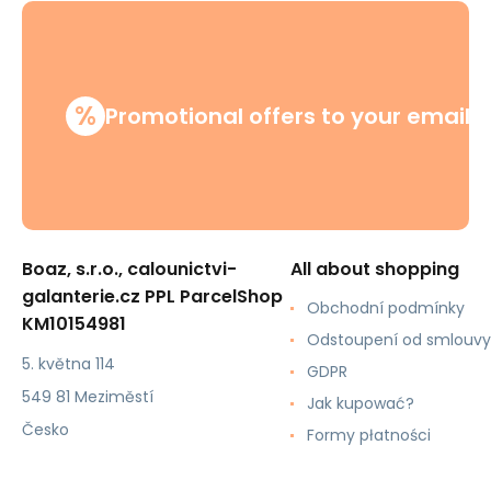
%
Promotional offers to your email
Boaz, s.r.o., calounictvi-
All about shopping
galanterie.cz PPL ParcelShop
Obchodní podmínky
KM10154981
Odstoupení od smlouvy
5. května 114
GDPR
549 81 Meziměstí
Jak kupować?
Česko
Formy płatności