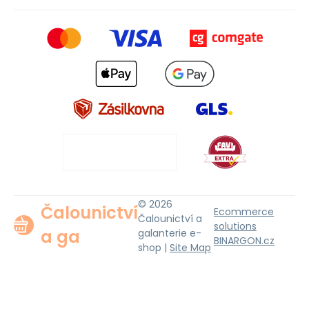
© 2026
Čalounictví
Ecommerce
Čalounictví a
solutions
a ga
galanterie e-
BINARGON.cz
shop |
Site Map