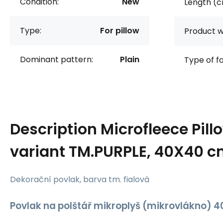
Condition:
New
Length (c
Type:
For pillow
Product w
Dominant pattern:
Plain
Type of f
Description
Microfleece Pill
variant TM.PURPLE, 40X40 
Dekorační povlak, barva tm. fialová
Povlak na polštář mikroplyš (mikrovlákno) 