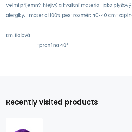
Velmi příjemný, hřejivý a kvalitní materiál jako plyšo
alergiky. -material 100% pes-rozměr: 40x4
-barv
tm. fia
-praní na 40°
Recently visited products
Microfleece