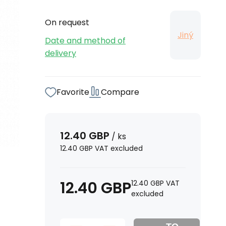
On request
Jiný
Date and method of
delivery
Favorite
Compare
12.40
GBP
/
ks
12.40
GBP
VAT excluded
12.40
GBP
12.40
GBP
VAT
excluded