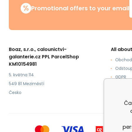
%
Promotional offers to your email
Boaz, s.r.o., calounictvi-
All abou
galanterie.cz PPL ParcelShop
Obchod
KM10154981
Odstoup
5. května 114
GDPR
549 81 Meziměstí
Jak ku
Česko
Formy p
Ča
per