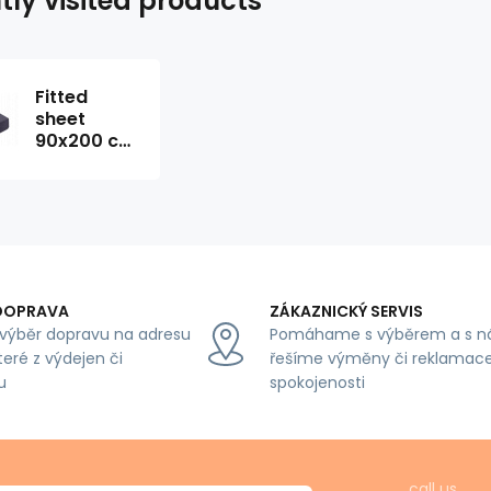
tly visited products
Fitted
sheet
90x200 cm
Jersey,
color
Graphite
DOPRAVA
ZÁKAZNICKÝ SERVIS
výběr dopravu na adresu
Pomáhame s výběrem a s n
teré z výdejen či
řešíme výměny či reklamace
u
spokojenosti
call us