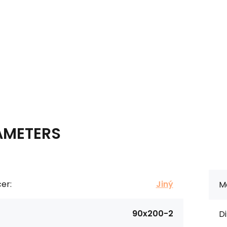
AMETERS
er:
Jiný
Ma
90x200-2
Di