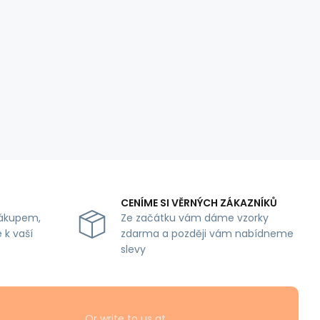
CENÍME SI VĚRNÝCH ZÁKAZNÍKŮ
ákupem,
Ze začátku vám dáme vzorky
 k vaší
zdarma a později vám nabídneme
slevy
Or write to us at