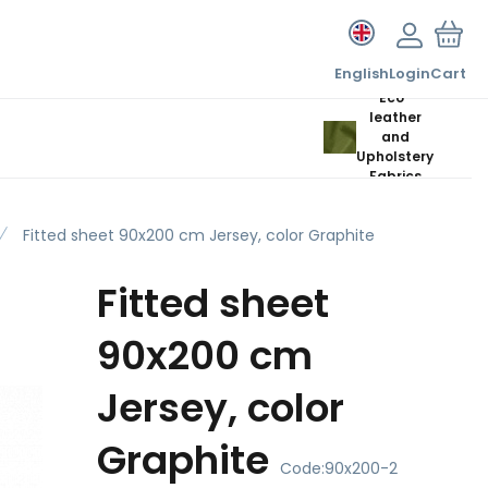
English
Login
Cart
Eco-
leather
and
Upholstery
Fabrics
Fitted sheet 90x200 cm Jersey, color Graphite
Fitted sheet
90x200 cm
Jersey, color
Graphite
Code:
90x200-2