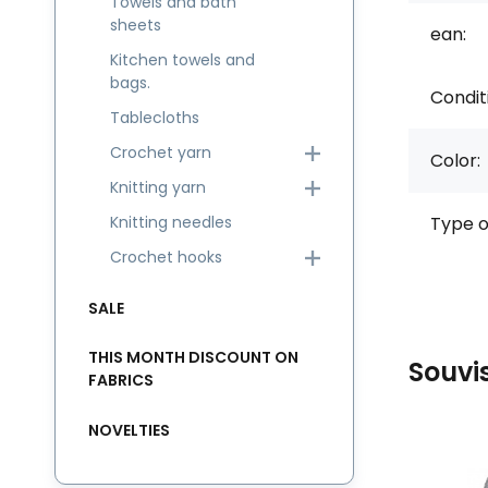
Towels and bath
sheets
ean:
Kitchen towels and
bags.
Condit
Tablecloths
Crochet yarn
Color:
Knitting yarn
Knitting needles
Type o
Crochet hooks
SALE
THIS MONTH DISCOUNT ON
Souvi
FABRICS
NOVELTIES
NEW
Code:
EAN:
8595721062595
FLOWERSKT-1779
In stock
18
m