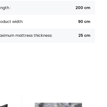
ngth :
200 cm
oduct width:
90 cm
aximum mattress thickness:
25 cm
Code:
EAN:
8595721011005
ANIMALKT-047
In stock
4.8
m