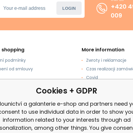
+420 4
LOGIN
009
t shopping
More information
ní podmínky
Zwroty i reklamacje
ení od smlouvy
Czas realizacji zamówi
Covid
pować?
review
Cookies + GDPR
łatności
lounictví a galanterie e-shop and partners need y
consent to use individual data in order to show yo
information related to your interests through ad
sonalization, among other things. You give consen