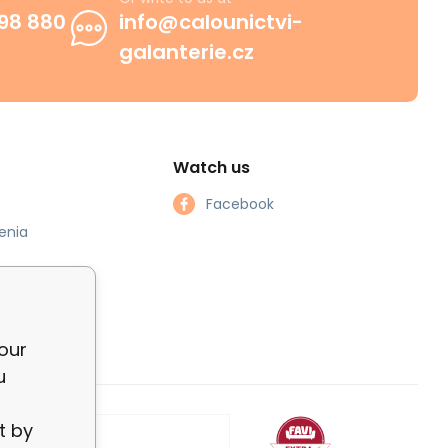
98 880
info@calounictvi-
galanterie.cz
Watch us
Facebook
enia
our
u
t by