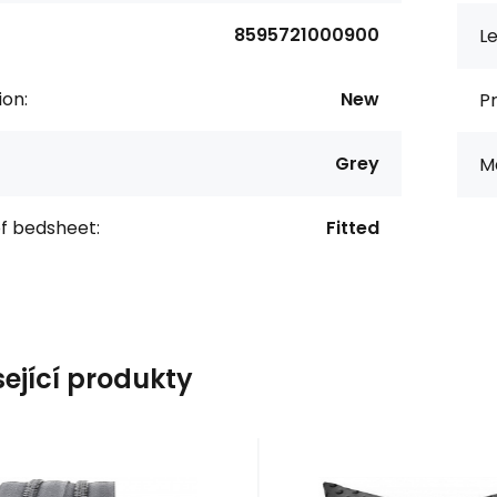
8595721000900
Le
ion:
New
Pr
Grey
M
f bedsheet:
Fitted
sející produkty
EAN:
Code:
8595721020656
ZIP-5-312
EAN:
Code:
8595721062212
POVLAK-34
In stock
220.5
m
In stock
5
ks