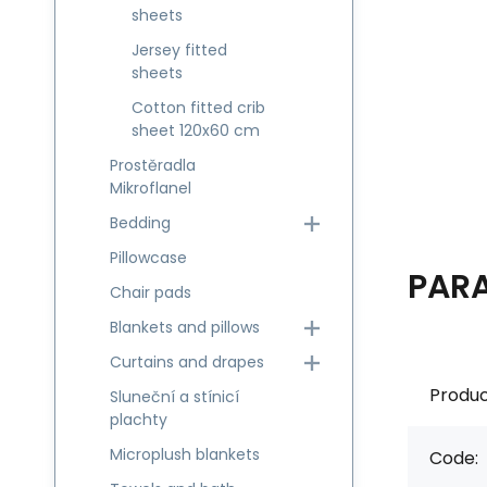
sheets
Jersey fitted
sheets
Cotton fitted crib
sheet 120x60 cm
Prostěradla
Mikroflanel
Bedding
Pillowcase
PAR
Chair pads
Blankets and pillows
Curtains and drapes
Produc
Sluneční a stínicí
plachty
Microplush blankets
Code: