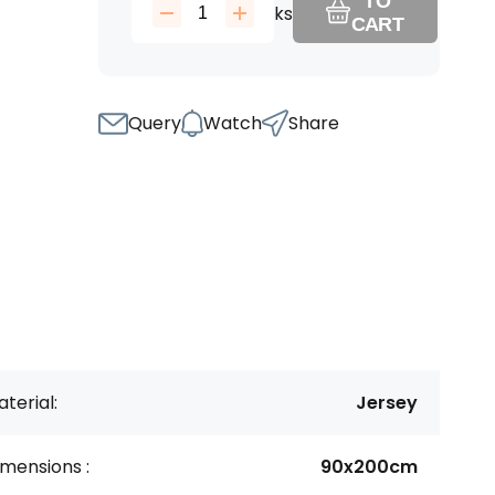
TO
ks
CART
Query
Watch
Share
terial:
Jersey
mensions :
90x200cm