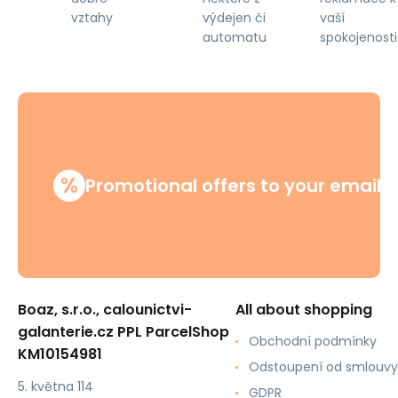
výdejen či
vaší
vztahy
automatu
spokojenosti
%
Promotional offers to your email
Boaz, s.r.o., calounictvi-
All about shopping
galanterie.cz PPL ParcelShop
Obchodní podmínky
KM10154981
Odstoupení od smlouvy
5. května 114
GDPR