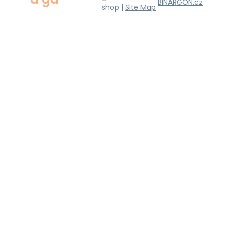
BINARGON.cz
shop |
Site Map