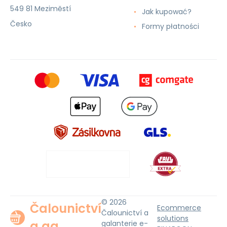
549 81 Meziměstí
Jak kupować?
Česko
Formy płatności
© 2026
Čalounictví
Ecommerce
Čalounictví a
solutions
a ga
galanterie e-