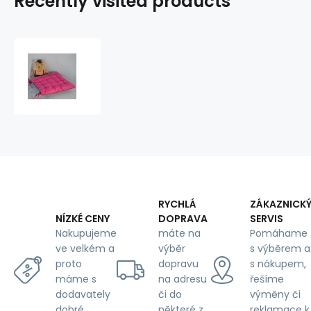
Recently visited products
AMARANT
SEAT
CUSHION
37X37
RYCHLÁ
ZÁKAZNICK
DOPRAVA
SERVIS
NÍZKÉ CENY
máte na
Pomáhame
Nakupujeme
výběr
s výběrem a
ve velkém a
dopravu
s nákupem,
proto
na adresu
řešíme
máme s
či do
výměny či
dodavately
některé z
reklamace k
dobré