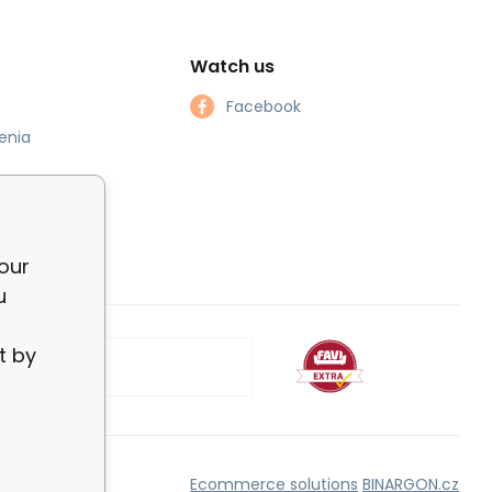
Watch us
Facebook
enia
our
u
t by
Ecommerce solutions
BINARGON.cz