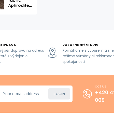
fabric
Aphrodite
Antelope
for
furniture,
by the
meter -
Pet Proof
DOPRAVA
ZÁKAZNICKÝ SERVIS
výběr dopravu na adresu
Pomáhame s výběrem a s n
teré z výdejen či
řešíme výměny či reklamace
u
spokojenosti
call us
+420 4
LOGIN
009