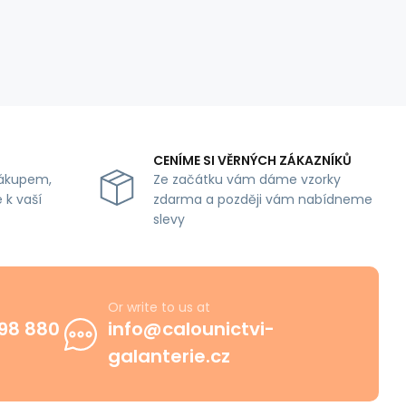
CENÍME SI VĚRNÝCH ZÁKAZNÍKŮ
ákupem,
Ze začátku vám dáme vzorky
 k vaší
zdarma a později vám nabídneme
slevy
Or write to us at
98 880
info@calounictvi-
galanterie.cz