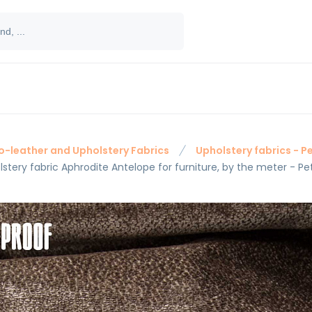
o-leather and Upholstery Fabrics
Upholstery fabrics - P
stery fabric Aphrodite Antelope for furniture, by the meter - Pe