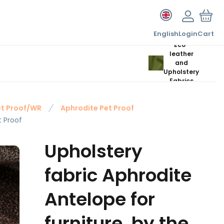
English
Login
Cart
Eco-
leather
and
Upholstery
Fabrics
et Proof/WR
Aphrodite Pet Proof
t Proof
Upholstery
fabric Aphrodite
Antelope for
furniture, by the