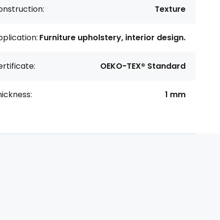
nstruction:
Texture
plication:
Furniture upholstery, interior design.
rtificate:
OEKO-TEX® Standard
ickness:
1 mm