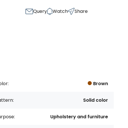
Query
Watch
Share
lor:
Brown
ttern:
Solid color
urpose:
Upholstery and furniture