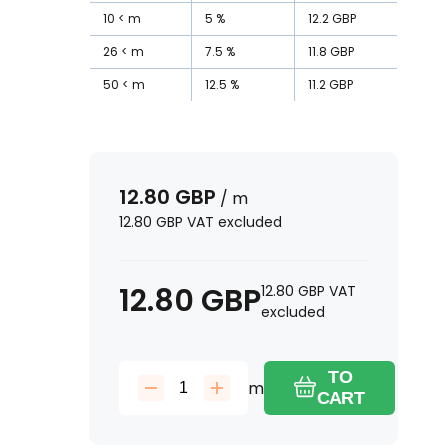
10
m
5
%
12.2
GBP
26
m
7.5
%
11.8
GBP
50
m
12.5
%
11.2
GBP
12.80
GBP
/
m
12.80
GBP
VAT excluded
12.80
GBP
12.80
GBP
VAT
excluded
TO
m
CART