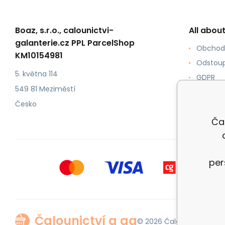
Boaz, s.r.o., calounictvi-
All abou
galanterie.cz PPL ParcelShop
Obchod
KM10154981
Odstoup
5. května 114
GDPR
549 81 Meziměstí
Jak ku
Česko
Formy p
Ča
per
Čalounictví a ga
© 2026 Čalounictví a gal