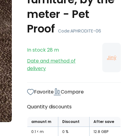
meter - Pet
Proof
Code:
APHRODITE-06
In stock
28
m
Jiný
Date and method of
delivery
Favorite
Compare
Quantity discounts
amount
m
Discount
After save
0.1
m
0
%
12.8
GBP