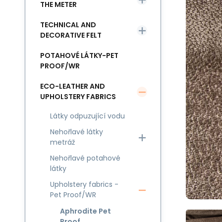
THE METER
TECHNICAL AND
DECORATIVE FELT
POTAHOVÉ LÁTKY-PET
PROOF/WR
ECO-LEATHER AND
UPHOLSTERY FABRICS
Látky odpuzující vodu
Nehořlavé látky
metráž
Nehořlavé potahové
látky
Upholstery fabrics -
Pet Proof/WR
Aphrodite Pet
Proof