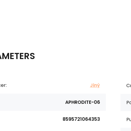
AMETERS
er:
Jiný
Co
APHRODITE-06
Pa
8595721064353
P