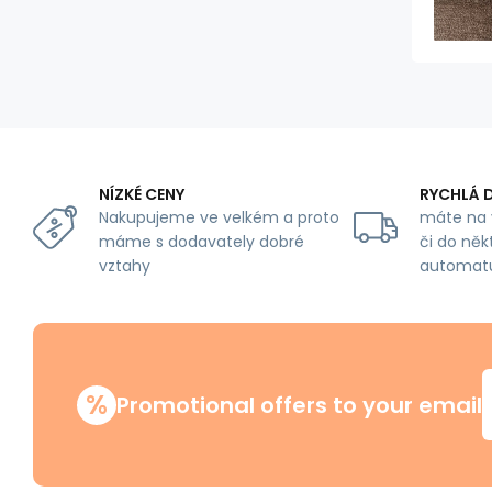
NÍZKÉ CENY
RYCHLÁ 
Nakupujeme ve velkém a proto
máte na 
máme s dodavately dobré
či do něk
vztahy
automat
%
Promotional offers to your email