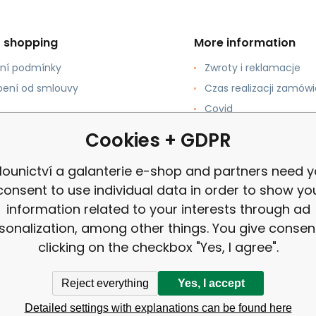
t shopping
More information
ní podmínky
Zwroty i reklamacje
ení od smlouvy
Czas realizacji zamówi
Covid
pować?
review
Cookies + GDPR
łatności
lounictví a galanterie e-shop and partners need y
consent to use individual data in order to show yo
information related to your interests through ad
sonalization, among other things. You give consen
clicking on the checkbox "Yes, I agree".
Reject everything
Yes, I accept
Detailed settings with explanations can be found here
anterie e-shop |
Site Map