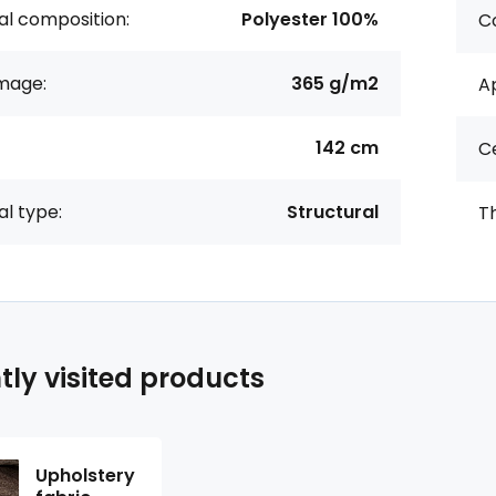
al composition:
Polyester 100%
Co
age:
365 g/m2
Ap
142 cm
Ce
al type:
Structural
Th
tly visited products
Upholstery