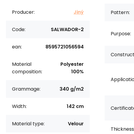
Producer:
Jiný
Pattern:
Code:
SALWADOR-2
Purpose:
ean:
8595721056594
Construct
Material
Polyester
composition:
100%
Applicatio
Grammage:
340 g/m2
Width:
142 cm
Certificat
Material type:
Velour
Thickness