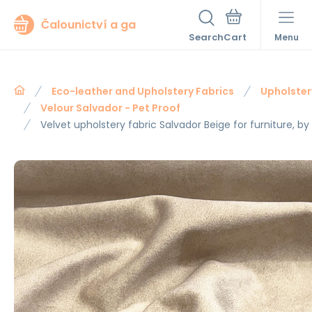
Čalounictví a ga
Search
Menu
Eco-leather and Upholstery Fabrics
Upholster
Velour Salvador - Pet Proof
Velvet upholstery fabric Salvador Beige for furniture, b