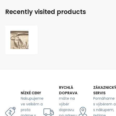
Recently visited products
Velvet
upholstery
fabric
Salvador
Beige
for
furniture,
by
the
meter
-
RYCHLÁ
ZÁKAZNICK
Pet
DOPRAVA
SERVIS
NÍZKÉ CENY
Proof
máte na
Pomáhame
Nakupujeme
výběr
s výběrem a
ve velkém a
dopravu
s nákupem,
proto
na adresu
řešíme
máme s