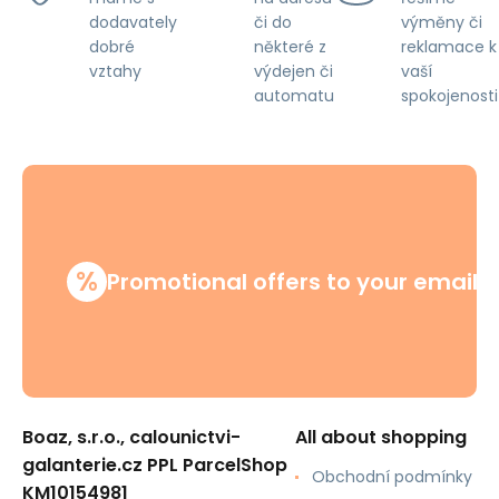
či do
výměny či
dodavately
některé z
reklamace k
dobré
výdejen či
vaší
vztahy
automatu
spokojenosti
%
Promotional offers to your email
Boaz, s.r.o., calounictvi-
All about shopping
galanterie.cz PPL ParcelShop
Obchodní podmínky
KM10154981