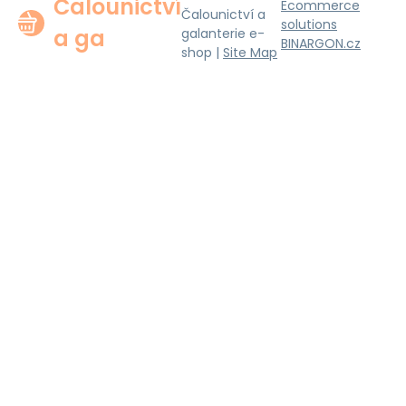
Čalounictví
Ecommerce
Čalounictví a
solutions
a ga
galanterie e-
BINARGON.cz
shop |
Site Map