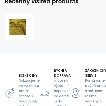
Recently visited products
Velvet
upholstery
fabric
Salvador
Okra
for
furniture,
by
the
meter
-
RYCHLÁ
ZÁKAZNICK
Pet
DOPRAVA
SERVIS
NÍZKÉ CENY
Proof
máte na
Pomáhame
Nakupujeme
výběr
s výběrem a
ve velkém a
dopravu
s nákupem,
proto
na adresu
řešíme
máme s
či do
výměny či
dodavately