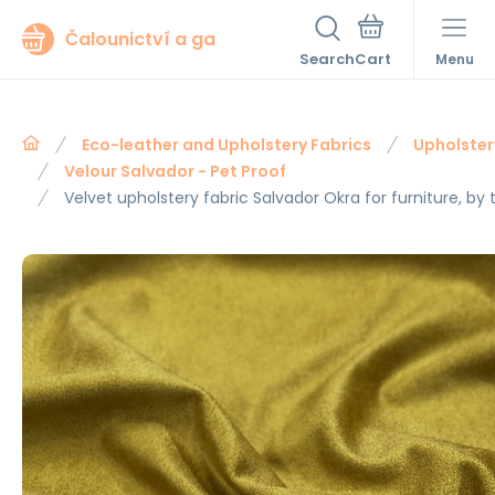
Čalounictví a ga
Search
Menu
Eco-leather and Upholstery Fabrics
Upholster
Velour Salvador - Pet Proof
Velvet upholstery fabric Salvador Okra for furniture, by