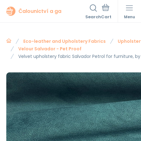
Čalounictví a ga
Search
Menu
Eco-leather and Upholstery Fabrics
Upholster
Velour Salvador - Pet Proof
Velvet upholstery fabric Salvador Petrol for furniture, b