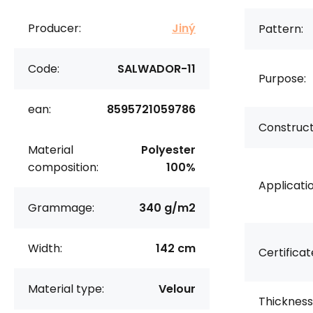
Producer:
Jiný
Pattern:
Code:
SALWADOR-11
Purpose:
ean:
8595721059786
Construct
Material
Polyester
composition:
100%
Applicatio
Grammage:
340 g/m2
Width:
142 cm
Certificat
Material type:
Velour
Thickness