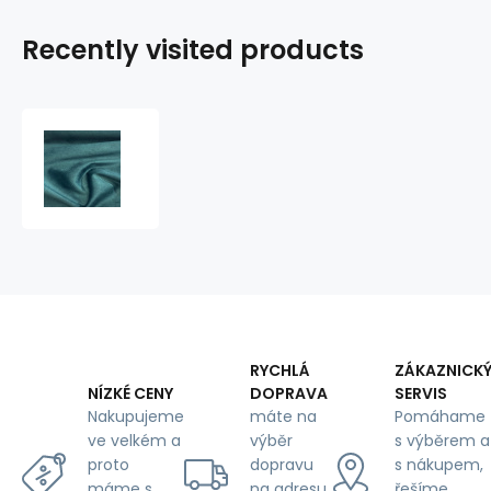
Recently visited products
Velvet
upholstery
fabric
Salvador
Petrol
for
furniture,
by
the
meter
-
RYCHLÁ
ZÁKAZNICK
Pet
DOPRAVA
SERVIS
NÍZKÉ CENY
Proof
máte na
Pomáhame
Nakupujeme
výběr
s výběrem a
ve velkém a
dopravu
s nákupem,
proto
na adresu
řešíme
máme s