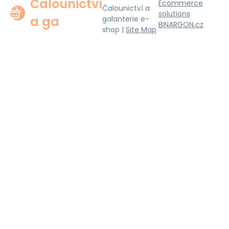
Čalounictví
Ecommerce
Čalounictví a
solutions
a ga
galanterie e-
BINARGON.cz
shop |
Site Map