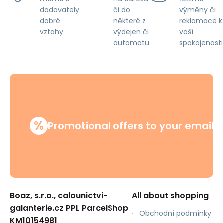
či do
výměny či
dodavately
některé z
reklamace k
dobré
výdejen či
vaší
vztahy
automatu
spokojenosti
%
Promotional offers to your email
Boaz, s.r.o., calounictvi-
All about shopping
galanterie.cz PPL ParcelShop
Obchodní podmínky
KM10154981