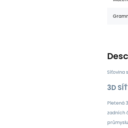
Gramm
Desc
Síťovina 
3D SÍ
Pletená 
zadních 
průmyslu,