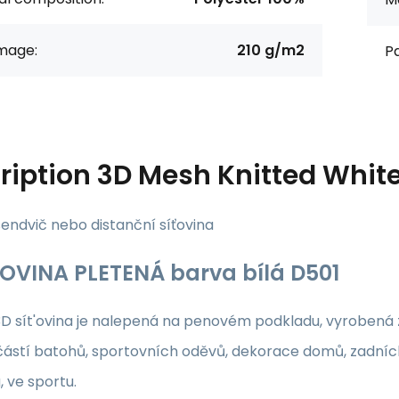
age:
210 g/m2
Pa
ription
3D Mesh Knitted Whit
sendvič nebo distanční síťovina
ŤOVINA PLETENÁ barva bílá D501
3D sít'ovina je nalepená na penovém podkladu, vyroben
částí batohů, sportovních oděvů, dekorace domů, zadníc
 ve sportu.