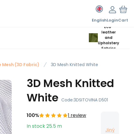
English
Login
Cart
Eco-
leather
and
Upholstery
Fabrics
 Mesh (3D Fabric)
3D Mesh Knitted White
3D Mesh Knitted
White
Code:
3DSITOVINA D501
100%
1 review
In stock
25.5
m
Jiný