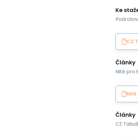
Ke staž
Podrobno
CZ T
Články
Nitě pro š
Nitě
Články
CZ Tabulk