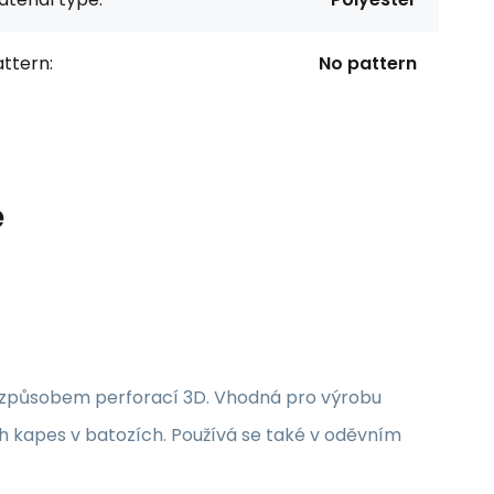
ttern:
No pattern
e
á způsobem perforací 3D. Vhodná pro výrobu
h kapes v batozích. Používá se také v oděvním