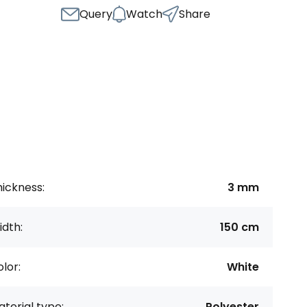
Query
Watch
Share
ickness:
3 mm
dth:
150 cm
lor:
White
terial type:
Polyester