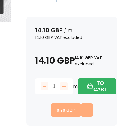
14.10
GBP
/
m
14.10
GBP
VAT excluded
14.10
GBP
14.10
GBP
VAT
excluded
TO
m
CART
0.70
GBP