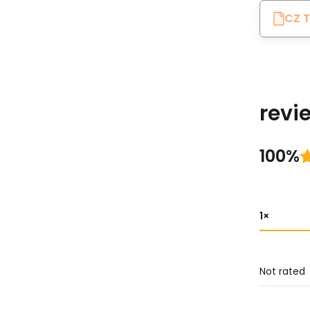
CZ T
revi
100%
1
Not rated