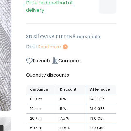
Date and method of
delivery
3D SÍŤOVINA PLETENÁ barva bílá
D501
Read more
Favorite
Compare
Quantity discounts
amount
m
Discount
After save
0.1
m
0
%
14.1
GBP
10
m
5
%
13.4
GBP
26
m
7.5
%
13.0
GBP
50
m
12.5
%
12.3
GBP