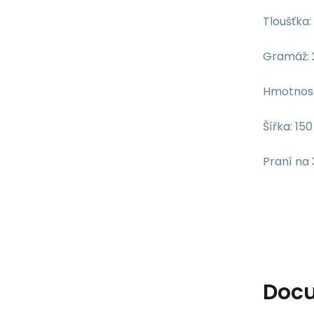
Tloušťka
Gramáž:
Hmotnost
Šířka: 15
Praní na
Doc