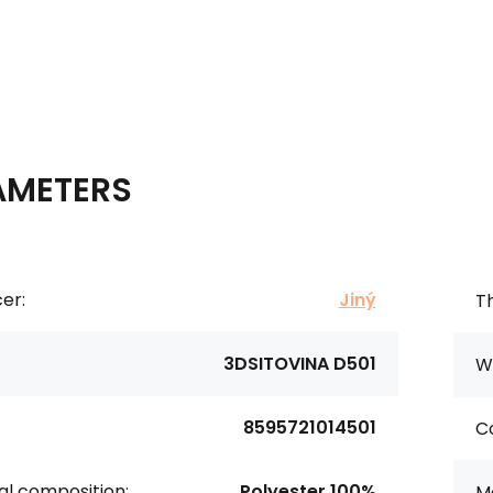
AMETERS
er:
Jiný
Th
3DSITOVINA D501
Wi
8595721014501
Co
al composition:
Polyester 100%
Ma