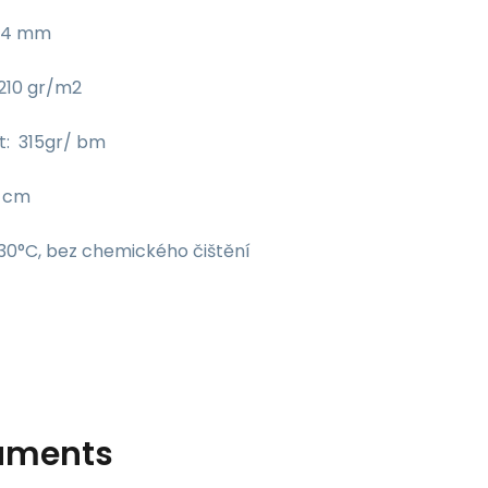
: 4 mm
 210 gr/m2
: 315gr/ bm
0 cm
 30°C, bez chemického čištění
uments