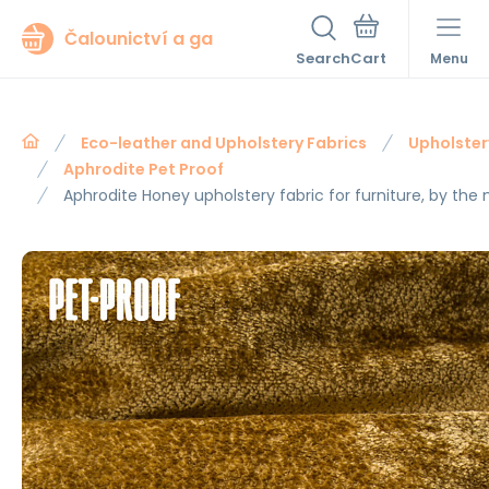
Čalounictví a ga
Search
Menu
Eco-leather and Upholstery Fabrics
Upholster
Aphrodite Pet Proof
Aphrodite Honey upholstery fabric for furniture, by the 