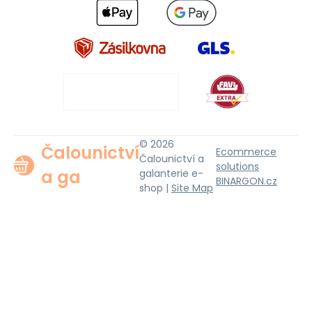
© 2026
Čalounictví
Ecommerce
Čalounictví a
solutions
a ga
galanterie e-
BINARGON.cz
shop |
Site Map