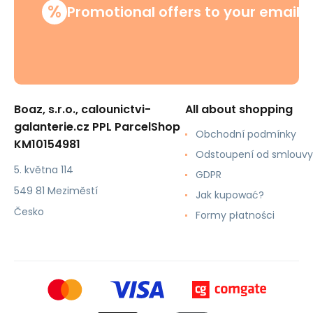
%
Promotional offers to your email
Boaz, s.r.o., calounictvi-
All about shopping
galanterie.cz PPL ParcelShop
Obchodní podmínky
KM10154981
Odstoupení od smlouvy
5. května 114
GDPR
549 81 Meziměstí
Jak kupować?
Česko
Formy płatności