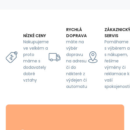
by
the
meter
-
Pet
RYCHLÁ
ZÁKAZNICK
Proof
DOPRAVA
SERVIS
NÍZKÉ CENY
máte na
Pomáhame
Nakupujeme
výběr
s výběrem a
ve velkém a
dopravu
s nákupem,
proto
na adresu
řešíme
máme s
či do
výměny či
dodavately
některé z
reklamace k
dobré
výdejen či
vaší
vztahy
automatu
spokojenosti