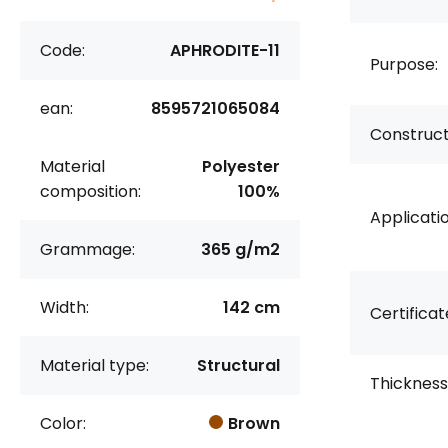
Code:
APHRODITE-11
Purpose:
ean:
8595721065084
Construct
Material
Polyester
composition:
100%
Applicatio
Grammage:
365 g/m2
Width:
142 cm
Certificat
Material type:
Structural
Thickness
Color:
Brown