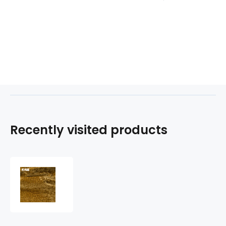
Recently visited products
Aphrodite
Honey
upholstery
fabric
for
furniture,