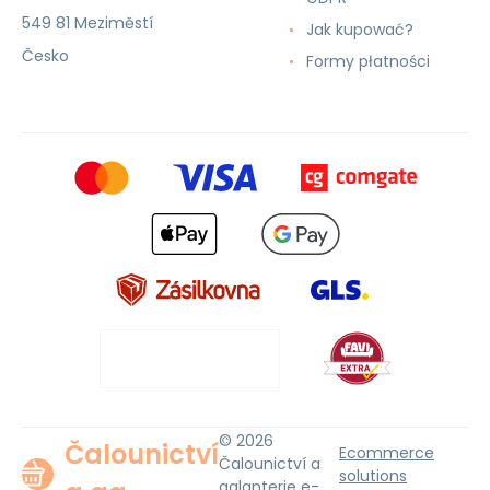
549 81 Meziměstí
Jak kupować?
Česko
Formy płatności
© 2026
Čalounictví
Ecommerce
Čalounictví a
solutions
galanterie e-