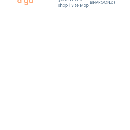
a ga
BINARGON.cz
shop |
Site Map