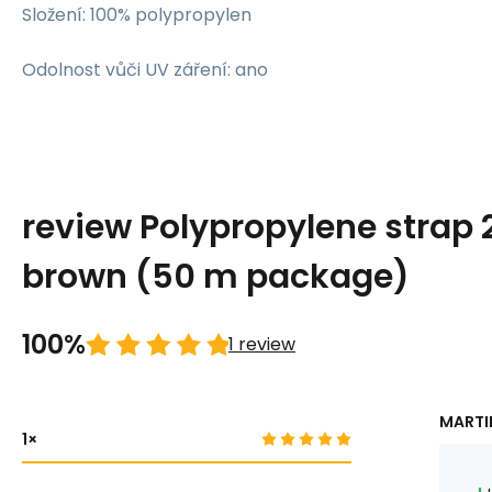
Složení: 100% polypropylen
Odolnost vůči UV záření: ano
review Polypropylene strap
brown (50 m package)
100%
1 review
MARTIN
1