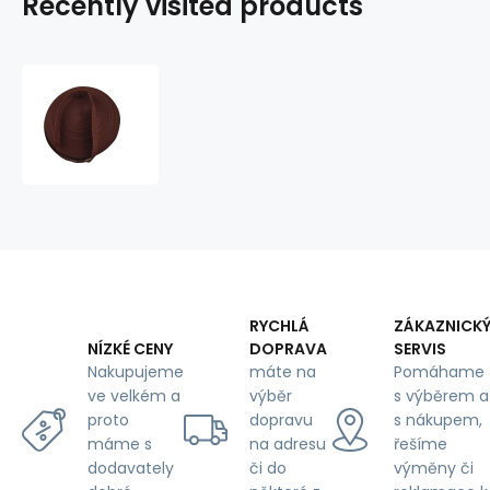
Recently visited products
Polypropylene
strap
25
mm
brown
(50
m
package)
RYCHLÁ
ZÁKAZNICK
DOPRAVA
SERVIS
NÍZKÉ CENY
máte na
Pomáhame
Nakupujeme
výběr
s výběrem a
ve velkém a
dopravu
s nákupem,
proto
na adresu
řešíme
máme s
či do
výměny či
dodavately