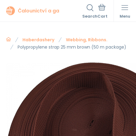
Čalounictví a ga
Search
Menu
Haberdashery
Webbing, Ribbons.
Polypropylene strap 25 mm brown (50 m package)