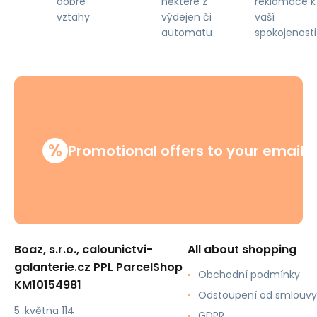
některé z
reklamace k
dobré
výdejen či
vaší
vztahy
automatu
spokojenosti
%
Promotional offers to your email
Boaz, s.r.o., calounictvi-
All about shopping
galanterie.cz PPL ParcelShop
Obchodní podmínky
KM10154981
Odstoupení od smlouvy
5. května 114
GDPR