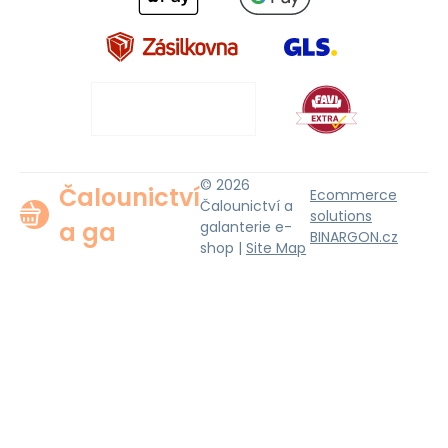
© 2026
Čalounictví
Ecommerce
Čalounictví a
solutions
a ga
galanterie e-
BINARGON.cz
shop |
Site Map