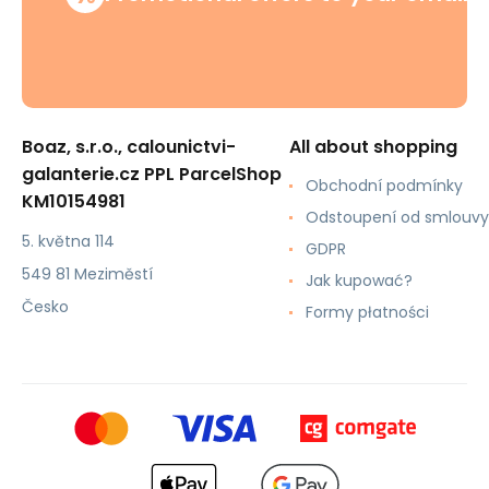
Boaz, s.r.o., calounictvi-
All about shopping
galanterie.cz PPL ParcelShop
Obchodní podmínky
KM10154981
Odstoupení od smlouvy
5. května 114
GDPR
549 81 Meziměstí
Jak kupować?
Česko
Formy płatności