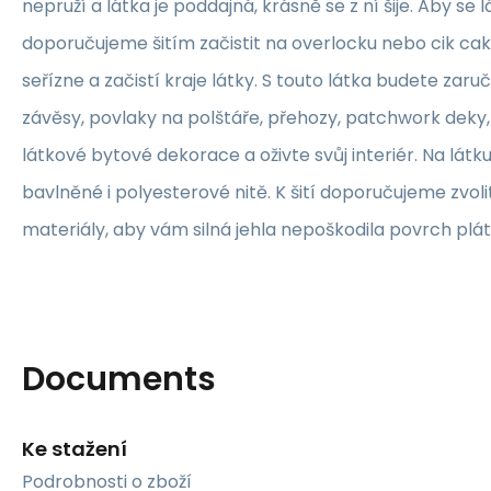
nepruží a látka je poddajná, krásně se z ní šije. Aby se 
doporučujeme šitím začistit na overlocku nebo cik ca
seřízne a začistí kraje látky. S touto látka budete zaruč
závěsy, povlaky na polštáře, přehozy, patchwork deky, 
látkové bytové dekorace a oživte svůj interiér. Na lát
bavlněné i polyesterové nitě. K šití doporučujeme zvolit
materiály, aby vám silná jehla nepoškodila povrch plát
Documents
Ke stažení
Podrobnosti o zboží