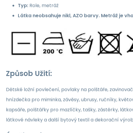
Typ:
Role, metráž
Látka neobsahuje nikl, AZO barvy. Metráž je vh
Způsob Užití:
Dětské ložní povlečení, povlaky na polštáře, zavinovač
hnízdečka pro miminka, závěsy, ubrusy, ručníky, květ
kapsáře, polštářky pro mazlíčky, tašky, zástěrky, látko
látkové návleky a další bytový textil a dekorační výrob