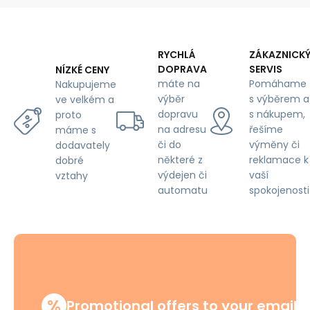
160
cm,
pink
flowers
RYCHLÁ
ZÁKAZNICK
on
DOPRAVA
SERVIS
NÍZKÉ CENY
gray
máte na
Pomáhame
Nakupujeme
výběr
s výběrem a
ve velkém a
dopravu
s nákupem,
proto
na adresu
řešíme
máme s
či do
výměny či
dodavately
některé z
reklamace k
dobré
výdejen či
vaší
vztahy
automatu
spokojenosti
%
Promotional offers to your email