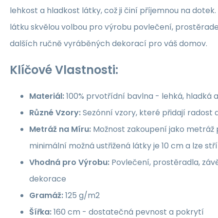
lehkost a hladkost látky, což ji činí příjemnou na dotek.
látku skvělou volbou pro výrobu povlečení, prostěrade
dalších ručně vyráběných dekorací pro váš domov.
Klíčové Vlastnosti:
Materiál:
100% prvotřídní bavlna - lehká, hladká 
Různé Vzory:
Sezónní vzory, které přidají rados
Metráž na Míru:
Možnost zakoupení jako metráž p
minimální možná ustřižená látky je 10 cm a lze st
Vhodná pro Výrobu:
Povlečení, prostěradla, závě
dekorace
Gramáž:
125 g/m2
Šířka:
160 cm - dostatečná pevnost a pokrytí