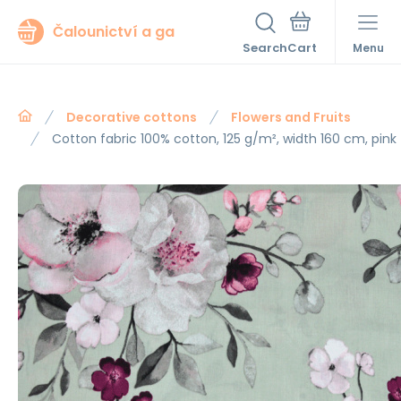
Čalounictví a ga
Search
Menu
Decorative cottons
Flowers and Fruits
Cotton fabric 100% cotton, 125 g/m², width 160 cm, pink