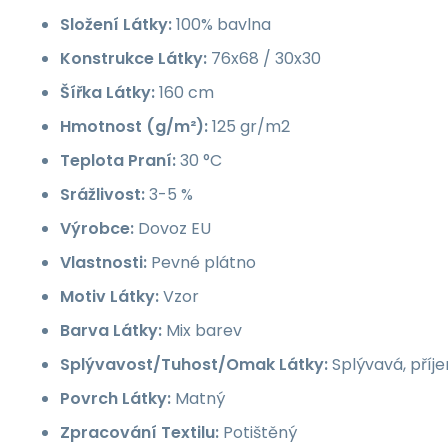
Složení Látky:
100% bavlna
Konstrukce Látky:
76x68 / 30x30
Šířka Látky:
160 cm
Hmotnost (g/m²):
125 gr/m2
Teplota Praní:
30 °C
Srážlivost:
3-5 %
Výrobce:
Dovoz EU
Vlastnosti:
Pevné plátno
Motiv Látky:
Vzor
Barva Látky:
Mix barev
Splývavost/Tuhost/Omak Látky:
Splývavá, příj
Povrch Látky:
Matný
Zpracování Textilu:
Potištěný