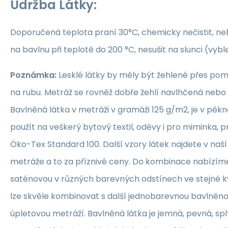
Údržba Látky:
Doporučená teplota praní 30°C, chemicky nečistit, nebě
na bavlnu při teplotě do 200 °C, nesušit na slunci (vybl
Poznámka:
Lesklé látky by měly být žehlené přes po
na rubu. Metráž se rovněž dobře žehlí navlhčená neb
Bavlněná látka v metráži v gramáži 125 g/m2, je v pěkné
použít na veškerý bytový textil, oděvy i pro miminka, 
Öko-Tex Standard 100. Další vzory látek najdete v naš
metráže a to za příznivé ceny. Do kombinace nabízím
saténovou v různých barevných odstínech ve stejné kva
lze skvěle kombinovat s další jednobarevnou bavlněn
úpletovou metráží. Bavlněná látka je jemná, pevná, sp