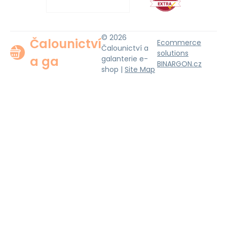
© 2026
Čalounictví
Ecommerce
Čalounictví a
solutions
a ga
galanterie e-
BINARGON.cz
shop |
Site Map