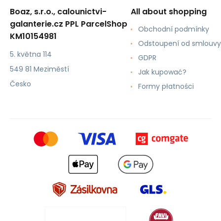
Boaz, s.r.o., calounictvi-
All about shopping
galanterie.cz PPL ParcelShop
Obchodní podmínky
KM10154981
Odstoupení od smlouvy
5. května 114
GDPR
549 81 Meziměstí
Jak kupować?
Česko
Formy płatności