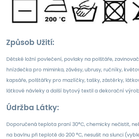
Způsob Užití:
Dětské ložní povlečení, povlaky na polštáře, zavinovač
hnízdečka pro miminka, závěsy, ubrusy, ručníky, květ
kapsáře, polštářky pro mazlíčky, tašky, zástěrky, látko
látkové návleky a další bytový textil a dekorační výrob
Údržba Látky:
Doporučená teplota praní 30°C, chemicky nečistit, nebě
na bavlnu při teplotě do 200 °C, nesušit na slunci (vybl