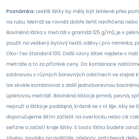
Poznámka:
Lesklé látky by měly být žehlené přes po
na rubu. Metráž se rovněž dobře žehlí navlhčená neb
Bavlněná látka v metráži v gramáži 125 g/m2, je v pěkné
použít na veškerý bytový textil, oděvy i pro miminka, 
Öko-Tex Standard 100. Další vzory látek najdete v naš
metráže a to za příznivé ceny. Do kombinace nabízím
saténovou v různých barevných odstínech ve stejné kva
lze skvěle kombinovat s další jednobarevnou bavlněn
úpletovou metráží. Bavlněná látka je jemná, pevná, sp
nepruží a látka je poddajná, krásně se z ní šije. Aby se 
doporučujeme šitím začistit na overlocku nebo cik ca
seřízne a začistí kraje látky. S touto látka budete zaruč
závěsy, povlaky na polštáře, přehozy, patchwork deky, 