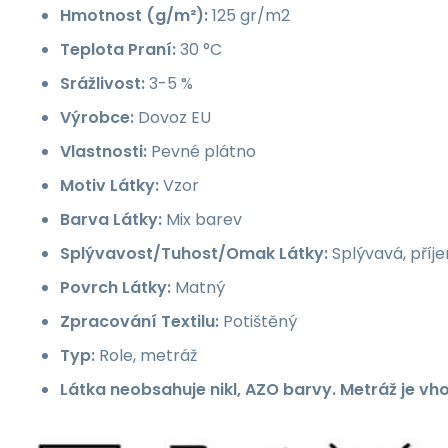
Hmotnost (g/m²):
125 gr/m2
Teplota Praní:
30 °C
Srážlivost:
3-5 %
Výrobce:
Dovoz EU
Vlastnosti:
Pevné plátno
Motiv Látky:
Vzor
Barva Látky:
Mix barev
Splývavost/Tuhost/Omak Látky:
Splývavá, příj
Povrch Látky:
Matný
Zpracování Textilu:
Potištěný
Typ:
Role, metráž
Látka neobsahuje nikl, AZO barvy. Metráž je vh