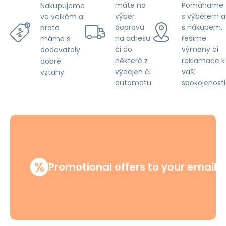
máte na
Pomáhame
Nakupujeme
výběr
s výběrem a
ve velkém a
dopravu
s nákupem,
proto
na adresu
řešíme
máme s
či do
výměny či
dodavately
některé z
reklamace k
dobré
výdejen či
vaší
vztahy
automatu
spokojenosti
%
Promotional offers to your email