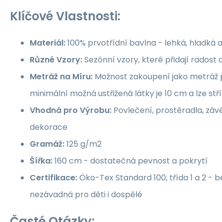
Klíčové Vlastnosti:
Materiál:
100% prvotřídní bavlna - lehká, hladká 
Různé Vzory:
Sezónní vzory, které přidají rados
Metráž na Míru:
Možnost zakoupení jako metráž p
minimální možná ustřižená látky je 10 cm a lze st
Vhodná pro Výrobu:
Povlečení, prostěradla, závě
dekorace
Gramáž:
125 g/m2
Šířka:
160 cm - dostatečná pevnost a pokrytí
Certifikace:
Öko-Tex Standard 100, třída 1 a 2 -
nezávadná pro děti i dospělé
Časté Otázky: