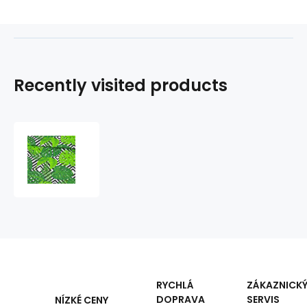
Recently visited products
Cotton
fabric
100%
cotton,
125
g/m²,
width
160
cm,
green
leaves
RYCHLÁ
ZÁKAZNICK
DOPRAVA
SERVIS
NÍZKÉ CENY