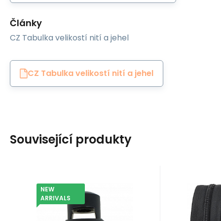
Články
CZ Tabulka velikostí nití a jehel
CZ Tabulka velikostí nití a jehel
Související produkty
NEW
Code:
EAN:
I-MBO-W50041-332
8595721052381
EAN:
Co
In stock
200
ks
In
Jiný
Tapicerstw
2.20
GBP
2
Cord stoppers 5 mm
Black s
ARRIVALS
color black pattern
mm b
Brzdičky s dvěma dírkami 5
Zip spirá
022