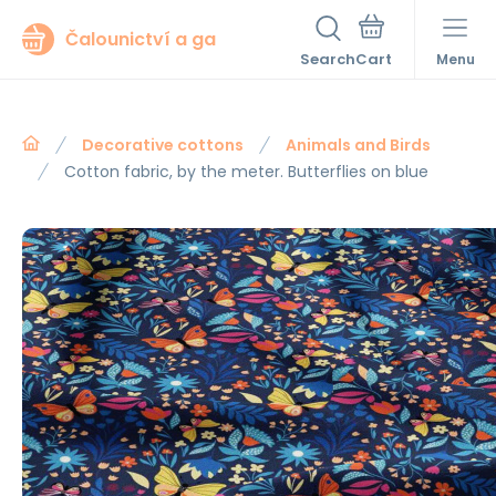
Čalounictví a ga
Search
Menu
Decorative cottons
Animals and Birds
Cotton fabric, by the meter. Butterflies on blue