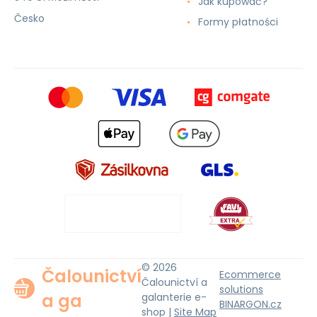
Jak kupować?
Česko
Formy płatności
© 2026
Čalounictví
Ecommerce
Čalounictví a
solutions
a ga
galanterie e-
BINARGON.cz
shop |
Site Map