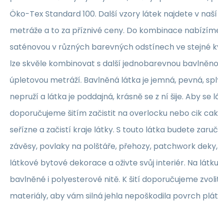
Öko-Tex Standard 100. Další vzory látek najdete v naš
metráže a to za příznivé ceny. Do kombinace nabízím
saténovou v různých barevných odstínech ve stejné kva
lze skvěle kombinovat s další jednobarevnou bavlněn
úpletovou metráží. Bavlněná látka je jemná, pevná, sp
nepruží a látka je poddajná, krásně se z ní šije. Aby se 
doporučujeme šitím začistit na overlocku nebo cik ca
seřízne a začistí kraje látky. S touto látka budete zaruč
závěsy, povlaky na polštáře, přehozy, patchwork deky, 
látkové bytové dekorace a oživte svůj interiér. Na lát
bavlněné i polyesterové nitě. K šití doporučujeme zvolit
materiály, aby vám silná jehla nepoškodila povrch plát