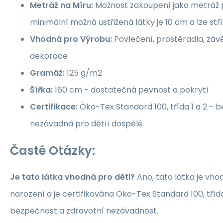
Metráž na Míru:
Možnost zakoupení jako metráž p
minimální možná ustřižená látky je 10 cm a lze st
Vhodná pro Výrobu:
Povlečení, prostěradla, závě
dekorace
Gramáž:
125 g/m2
Šířka:
160 cm - dostatečná pevnost a pokrytí
Certifikace:
Öko-Tex Standard 100, třída 1 a 2 -
nezávadná pro děti i dospělé
Časté Otázky:
Je tato látka vhodná pro děti?
Ano, tato látka je vho
narození a je certifikována Öko-Tex Standard 100, třída 1
bezpečnost a zdravotní nezávadnost.