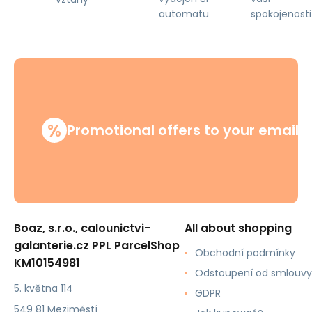
automatu
spokojenosti
%
Promotional offers to your email
Boaz, s.r.o., calounictvi-
All about shopping
galanterie.cz PPL ParcelShop
Obchodní podmínky
KM10154981
Odstoupení od smlouvy
5. května 114
GDPR
549 81 Meziměstí