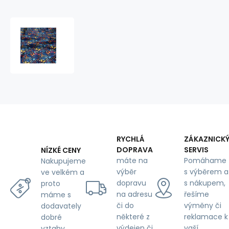
Cotton
fabric,
by
the
meter.
Butterflies
on
blue
RYCHLÁ
ZÁKAZNICK
DOPRAVA
SERVIS
NÍZKÉ CENY
máte na
Pomáhame
Nakupujeme
výběr
s výběrem a
ve velkém a
dopravu
s nákupem,
proto
na adresu
řešíme
máme s
či do
výměny či
dodavately
některé z
reklamace k
dobré
výdejen či
vaší
vztahy