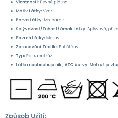
Vlastnosti:
Pevné plátno
Motiv Látky:
Vzor
Barva Látky:
Mix barev
Splývavost/Tuhost/Omak Látky:
Splývavá, příj
Povrch Látky:
Matný
Zpracování Textilu:
Potištěný
Typ:
Role, metráž
Látka neobsahuje nikl, AZO barvy. Metráž je vh
Způsob Užití: