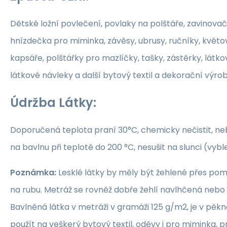
Dětské ložní povlečení, povlaky na polštáře, zavinovač
hnízdečka pro miminka, závěsy, ubrusy, ručníky, květ
kapsáře, polštářky pro mazlíčky, tašky, zástěrky, látko
látkové návleky a další bytový textil a dekorační výrob
Údržba Látky:
Doporučená teplota praní 30°C, chemicky nečistit, nebě
na bavlnu při teplotě do 200 °C, nesušit na slunci (vybl
Poznámka:
Lesklé látky by měly být žehlené přes po
na rubu. Metráž se rovněž dobře žehlí navlhčená neb
Bavlněná látka v metráži v gramáži 125 g/m2, je v pěkné
použít na veškerý bytový textil, oděvy i pro miminka, 